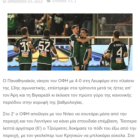
Δεκεμβρίου 03, 2023
Ειδήσεις S.L.1
Ο Παναθηναϊκός νίκησε τον ΟΦΗ με 4-0 στη Λεωφόρο στο πλαίσιο
της 13ης αγωνιστικής, επέστρεψε στα τρίποντα μετά τις ήττες απ’
τον Άρη και τη Βιγιαρεάλ κι έκλεισε τον πρώτο γύρο της κανονικής
περιόδου στην κορυφή της βαθμολογίας.
Στο 2′ ο ΟΦΗ απείλησε με τον Ντίκο να σουτάρει μέσα από την
περιοχή και τον Λοντίγκιν να κάνει μία σπουδαία επέμβαση. Τέσσερα
λεπτά αργότερα (6′) ο Τζούρισιτς δοκίμασε το πόδι του έξω από την
περιοχή, με τον γκολκίπερ των Κρητικών να μπλοκάρει εύκολα. Στο