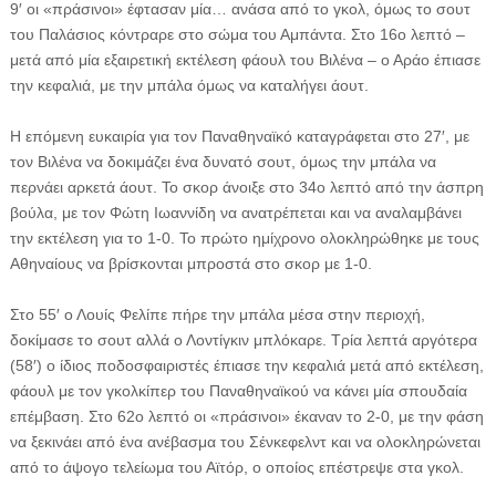
9′ οι «πράσινοι» έφτασαν μία… ανάσα από το γκολ, όμως το σουτ
του Παλάσιος κόντραρε στο σώμα του Αμπάντα. Στο 16ο λεπτό –
μετά από μία εξαιρετική εκτέλεση φάουλ του Βιλένα – ο Αράο έπιασε
την κεφαλιά, με την μπάλα όμως να καταλήγει άουτ.
Η επόμενη ευκαιρία για τον Παναθηναϊκό καταγράφεται στο 27′, με
τον Βιλένα να δοκιμάζει ένα δυνατό σουτ, όμως την μπάλα να
περνάει αρκετά άουτ. Το σκορ άνοιξε στο 34ο λεπτό από την άσπρη
βούλα, με τον Φώτη Ιωαννίδη να ανατρέπεται και να αναλαμβάνει
την εκτέλεση για το 1-0. Το πρώτο ημίχρονο ολοκληρώθηκε με τους
Αθηναίους να βρίσκονται μπροστά στο σκορ με 1-0.
Στο 55′ ο Λουίς Φελίπε πήρε την μπάλα μέσα στην περιοχή,
δοκίμασε το σουτ αλλά ο Λοντίγκιν μπλόκαρε. Τρία λεπτά αργότερα
(58′) ο ίδιος ποδοσφαιριστές έπιασε την κεφαλιά μετά από εκτέλεση,
φάουλ με τον γκολκίπερ του Παναθηναϊκού να κάνει μία σπουδαία
επέμβαση. Στο 62ο λεπτό οι «πράσινοι» έκαναν το 2-0, με την φάση
να ξεκινάει από ένα ανέβασμα του Σένκεφελντ και να ολοκληρώνεται
από το άψογο τελείωμα του Αϊτόρ, ο οποίος επέστρεψε στα γκολ.