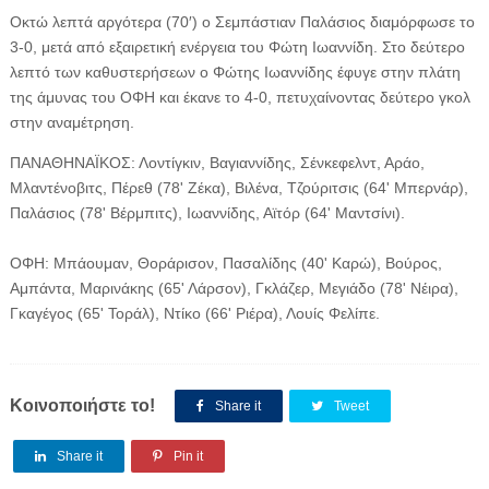
Οκτώ λεπτά αργότερα (70′) ο Σεμπάστιαν Παλάσιος διαμόρφωσε το
3-0, μετά από εξαιρετική ενέργεια του Φώτη Ιωαννίδη. Στο δεύτερο
λεπτό των καθυστερήσεων ο Φώτης Ιωαννίδης έφυγε στην πλάτη
της άμυνας του ΟΦΗ και έκανε το 4-0, πετυχαίνοντας δεύτερο γκολ
στην αναμέτρηση.
ΠΑΝΑΘΗΝΑΪΚΟΣ: Λοντίγκιν, Βαγιαννίδης, Σένκεφελντ, Αράο,
Μλαντένοβιτς, Πέρεθ (78' Ζέκα), Βιλένα, Τζούριτσις (64' Μπερνάρ),
Παλάσιος (78' Βέρμπιτς), Ιωαννίδης, Αϊτόρ (64' Μαντσίνι).
ΟΦΗ: Μπάουμαν, Θοράρισον, Πασαλίδης (40' Καρώ), Βούρος,
Αμπάντα, Μαρινάκης (65' Λάρσον), Γκλάζερ, Μεγιάδο (78' Νέιρα),
Γκαγέγος (65' Τοράλ), Ντίκο (66' Ριέρα), Λουίς Φελίπε.
Κοινοποιήστε το!
Share it
Tweet
Share it
Pin it