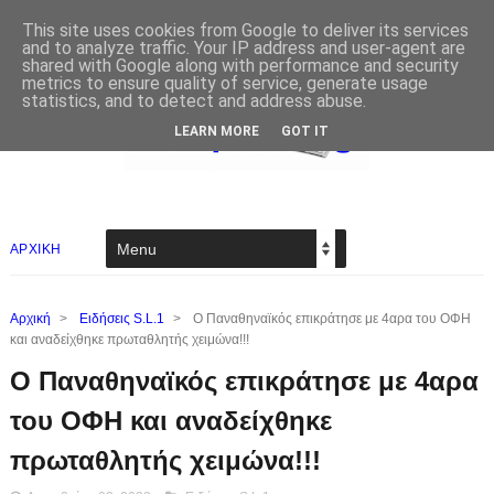
This site uses cookies from Google to deliver its services
and to analyze traffic. Your IP address and user-agent are
shared with Google along with performance and security
metrics to ensure quality of service, generate usage
statistics, and to detect and address abuse.
LEARN MORE
GOT IT
ΑΡΧΙΚΗ
Αρχική
>
Ειδήσεις S.L.1
>
Ο Παναθηναϊκός επικράτησε με 4αρα του ΟΦΗ
και αναδείχθηκε πρωταθλητής χειμώνα!!!
Ο Παναθηναϊκός επικράτησε με 4αρα
του ΟΦΗ και αναδείχθηκε
πρωταθλητής χειμώνα!!!