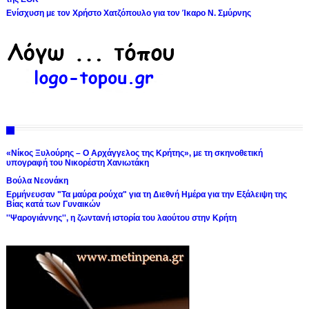
Ενίσχυση με τον Χρήστο Χατζόπουλο για τον Ίκαρο Ν. Σμύρνης
«Νίκος Ξυλούρης – Ο Αρχάγγελος της Κρήτης», με τη σκηνοθετική
υπογραφή του Νικορέστη Χανιωτάκη
Βούλα Νεονάκη
Ερμήνευσαν "Τα μαύρα ρούχα" για τη Διεθνή Ημέρα για την Εξάλειψη της
Βίας κατά των Γυναικών
''Ψαρογιάννης'', η ζωντανή ιστορία του λαούτου στην Κρήτη