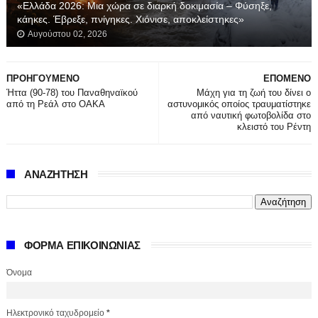
«Ελλάδα 2026: Μια χώρα σε διαρκή δοκιμασία – Φύσηξε,
κάηκες. Έβρεξε, πνίγηκες. Χιόνισε, αποκλείστηκες»
Αυγούστου 02, 2026
ΠΡΟΗΓΟΥΜΕΝΟ
ΕΠΟΜΕΝΟ
Ήττα (90-78) του Παναθηναϊκού
Μάχη για τη ζωή του δίνει ο
από τη Ρεάλ στο ΟΑΚΑ
αστυνομικός οποίος τραυματίστηκε
από ναυτική φωτοβολίδα στο
κλειστό του Ρέντη
ΑΝΑΖΗΤΗΣΗ
ΦΟΡΜΑ ΕΠΙΚΟΙΝΩΝΙΑΣ
Όνομα
Ηλεκτρονικό ταχυδρομείο
*