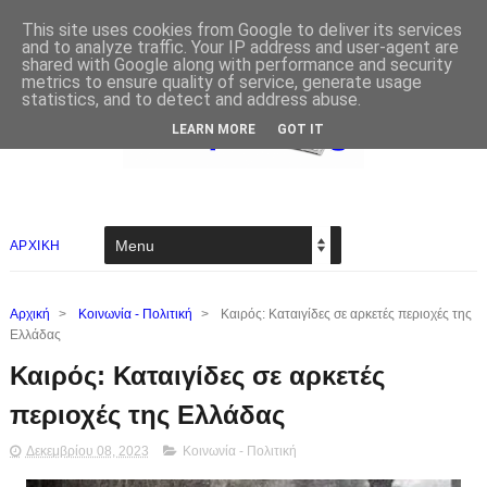
This site uses cookies from Google to deliver its services
and to analyze traffic. Your IP address and user-agent are
shared with Google along with performance and security
metrics to ensure quality of service, generate usage
statistics, and to detect and address abuse.
LEARN MORE
GOT IT
ΑΡΧΙΚΗ
Αρχική
>
Κοινωνία - Πολιτική
>
Καιρός: Καταιγίδες σε αρκετές περιοχές της
Ελλάδας
Καιρός: Καταιγίδες σε αρκετές
περιοχές της Ελλάδας
Δεκεμβρίου 08, 2023
Κοινωνία - Πολιτική