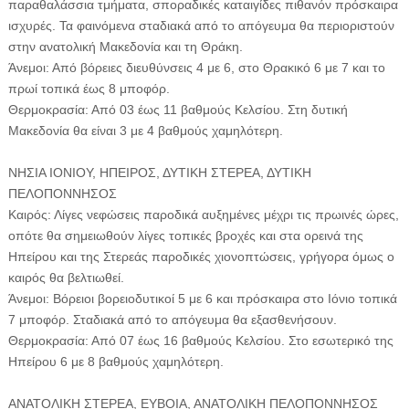
παραθαλάσσια τμήματα, σποραδικές καταιγίδες πιθανόν πρόσκαιρα
ισχυρές. Τα φαινόμενα σταδιακά από το απόγευμα θα περιοριστούν
στην ανατολική Μακεδονία και τη Θράκη.
Άνεμοι: Από βόρειες διευθύνσεις 4 με 6, στο Θρακικό 6 με 7 και το
πρωί τοπικά έως 8 μποφόρ.
Θερμοκρασία: Από 03 έως 11 βαθμούς Κελσίου. Στη δυτική
Μακεδονία θα είναι 3 με 4 βαθμούς χαμηλότερη.
ΝΗΣΙΑ ΙΟΝΙΟΥ, ΗΠΕΙΡΟΣ, ΔΥΤΙΚΗ ΣΤΕΡΕΑ, ΔΥΤΙΚΗ
ΠΕΛΟΠΟΝΝΗΣΟΣ
Καιρός: Λίγες νεφώσεις παροδικά αυξημένες μέχρι τις πρωινές ώρες,
οπότε θα σημειωθούν λίγες τοπικές βροχές και στα ορεινά της
Ηπείρου και της Στερεάς παροδικές χιονοπτώσεις, γρήγορα όμως ο
καιρός θα βελτιωθεί.
Άνεμοι: Βόρειοι βορειοδυτικοί 5 με 6 και πρόσκαιρα στο Ιόνιο τοπικά
7 μποφόρ. Σταδιακά από το απόγευμα θα εξασθενήσουν.
Θερμοκρασία: Από 07 έως 16 βαθμούς Κελσίου. Στο εσωτερικό της
Ηπείρου 6 με 8 βαθμούς χαμηλότερη.
ΑΝΑΤΟΛΙΚΗ ΣΤΕΡΕΑ, ΕΥΒΟΙΑ, ΑΝΑΤΟΛΙΚΗ ΠΕΛΟΠΟΝΝΗΣΟΣ