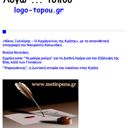
«Νίκος Ξυλούρης – Ο Αρχάγγελος της Κρήτης», με τη σκηνοθετική
υπογραφή του Νικορέστη Χανιωτάκη
Βούλα Νεονάκη
Ερμήνευσαν "Τα μαύρα ρούχα" για τη Διεθνή Ημέρα για την Εξάλειψη της
Βίας κατά των Γυναικών
''Ψαρογιάννης'', η ζωντανή ιστορία του λαούτου στην Κρήτη