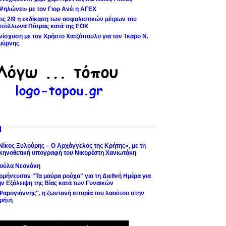
Ψηλώνει» με τον Γιορ Ανέι η ΑΓΕΧ
τις 2/9 η εκδίκαση των ασφαλιστικών μέτρων του
πόλλωνα Πάτρας κατά της ΕΟΚ
νίσχυση με τον Χρήστο Χατζόπουλο για τον Ίκαρο Ν.
μύρνης
Νίκος Ξυλούρης – Ο Αρχάγγελος της Κρήτης», με τη
κηνοθετική υπογραφή του Νικορέστη Χανιωτάκη
ούλα Νεονάκη
ρμήνευσαν "Τα μαύρα ρούχα" για τη Διεθνή Ημέρα για
ην Εξάλειψη της Βίας κατά των Γυναικών
'Ψαρογιάννης'', η ζωντανή ιστορία του λαούτου στην
ρήτη