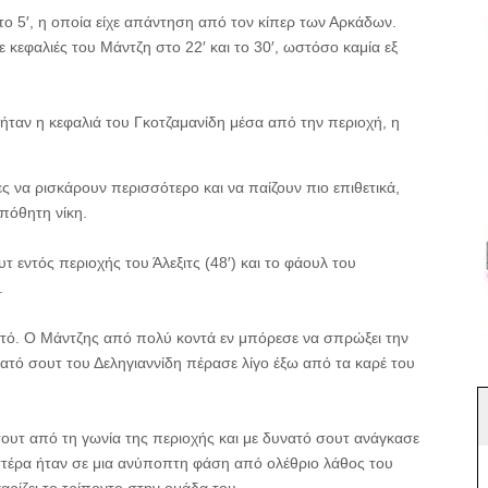
το 5′, η οποία είχε απάντηση από τον κίπερ των Αρκάδων.
ε κεφαλιές του Μάντζη στο 22′ και το 30′, ωστόσο καμία εξ
ταν η κεφαλιά του Γκοτζαμανίδη μέσα από την περιοχή, η
ς να ρισκάρουν περισσότερο και να παίζουν πιο επιθετικά,
πόθητη νίκη.
 εντός περιοχής του Άλεξιτς (48′) και το φάουλ του
.
πτό. Ο Μάντζης από πολύ κοντά εν μπόρεσε να σπρώξει την
ατό σουτ του Δεληγιαννίδη πέρασε λίγο έξω από τα καρέ του
 σουτ από τη γωνία της περιοχής και με δυνατό σουτ ανάγκασε
στέρα ήταν σε μια ανύποπτη φάση από ολέθριο λάθος του