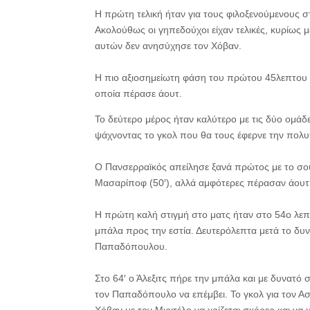
Η πρώτη τελική ήταν για τους φιλοξενούμενους σ
Ακολούθως οι γηπεδούχοι είχαν τελικές, κυρίως μ
αυτών δεν ανησύχησε τον Χόβαν.
Η πιο αξιοσημείωτη φάση του πρώτου 45λεπτου ή
οποία πέρασε άουτ.
Το δεύτερο μέρος ήταν καλύτερο με τις δύο ομάδε
ψάχνοντας το γκολ που θα τους έφερνε την πολυ
Ο Πανσερραϊκός απείλησε ξανά πρώτος με το σουτ
Μασαρίποφ (50′), αλλά αμφότερες πέρασαν άουτ
Η πρώτη καλή στιγμή στο ματς ήταν στο 54ο λε
μπάλα προς την εστία. Δευτερόλεπτα μετά το δυν
Παπαδόπουλου.
Στο 64′ ο Άλεξιτς πήρε την μπάλα και με δυνατό
τον Παπαδόπουλο να επέμβει. Το γκολ για τον Α