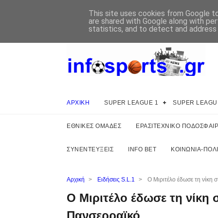
This site uses cookies from Google to 
are shared with Google along with per
statistics, and to detect and address
ΑΡΧΙΚΗ
SUPER LEAGUE 1
SUPER LEAGU
ΕΘΝΙΚΕΣ ΟΜΑΔΕΣ
ΕΡΑΣΙΤΕΧΝΙΚΟ ΠΟΔΟΣΦΑΙ
ΣΥΝΕΝΤΕΥΞΕΙΣ
INFO BET
ΚΟΙΝΩΝΙΑ-ΠΟΛΙ
Αρχική
>
Ειδήσεις S.L.1
>
Ο Μιριτέλο έδωσε τη νίκη 
Ο Μιριτέλο έδωσε τη νίκη 
Πανσερραϊκό