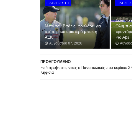
ΕΙΔΉΣΕΙΣ S.L.1
ΕΙΔΉΣΕΙΣ 
Σενάριο 
Μετά τον Βιτάλις, φουλάρει για
Ολυμπια
στόπερ και αριστερό μπακ η
«ραντάρ
ΑΕΚ
Ρίο Άβε
Αυγούστου 07, 2026
Αυγούσ
ΠΡΟΗΓΟΥΜΕΝΟ
Επέστρεψε στις νίκες ο Παναιτωλικός που κέρδισε 3-
Κηφισιά