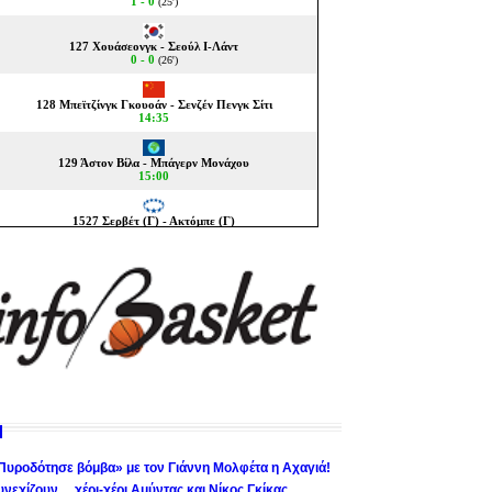
Πυροδότησε βόμβα» με τον Γιάννη Μολφέτα η Αχαγιά!
υνεχίζουν… χέρι-χέρι Αμύντας και Νίκος Γκίκας