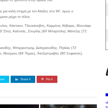
χαρίζει το τρίποντο στην ομάδα του.
 μια καλή στιγμή με τον Άλεξιτς στο 94′, όμως ο
ινε μέχρι το τέλος.
υλος, Κάστανο, Τζουκάνοβιτς, Καρμόνα, Αλβαρες, Μουνάφο
60’ Σίτο), Καλτσάς, Ζουγλής (60’ Μπαρτόλο), Μάντζης (71’
ανίδης, Μπέργκστρομ, Δεληγιαννίδης, Πηλέας (72’
ο, Μούργος (84’ Τόμας), Χατζηστραβός (80’ Σοφιανός),
eet
Share it
Pin it
«
Σ