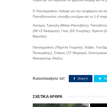
Χόβαν με τον Μιριτέλο να χρίζεται σκόρερ και να 
Ο Πανσερραϊκός πάλεψε για την ισοφάριση και είχε
Παπαδόπουλος επενέβη σωτήρια και το 1-0 παρέμε
Αστέρας Τρίπολη (Μίλαν Ράσταβατς): Παπαδόπο
(90’+3’ Αλάγκμπε), Γκος (59’ Σουρλής), Κρεσπί (
Μιριτέλο).
Πανσερραϊκός (Πάμπλο Γκαρσία): Χοβάν, Γκοτζαμ
Πεταυράκης), Στάικος (72’ Μορέιρα), Ουεντραόγκ
Μασαρίποφ, Άλεξιτς.
Κοινοποιήστε το!
Share it
Tw
ΣΧΕΤΙΚΑ ΑΡΘΡΑ