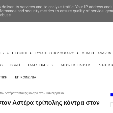
deliver its services and to analyze traffic. Your IP address and
formance and security metrics to ensure quality of service, ge
 abuse.
E 2
Γ ΕΘΝΙΚΗ
ΓΥΝΑΙΚΕΙΟ ΠΟΔΟΣΦΑΙΡΟ
ΜΠΑΣΚΕΤ ΑΝΔΡΩΝ
ΡΟ
ΒΟΛΕΪ
ΑΛΛΕΣ ΕΙΔΗΣΕΙΣ
ΔΙΕΘΝΕΙΣ ΕΙΔΗΣΕΙΣ
ΔΙΑΙΤΗΣΙ
ΤΙΚΗ
ΕΠΙΚΟΙΝΩΝΙΑ
στον Αστέρα τρίπολης κόντρα στον Πανσερραϊκό
στον Αστέρα τρίπολης κόντρα στον