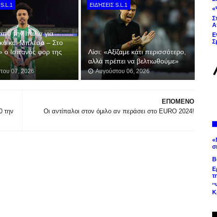
S.L.1
ΕΙΔΉΣΕΙΣ S.L.1
«
Σ
Α
από την Ιταλία για
Ε
Σ
κό και Μπλέσα – Στο
» ο Ισπανός φορ της
Λίσι: «Αξίζαμε κάτι περισσότερο,
αλλά πρέπει να βελτιωθούμε»
του 07, 2026
Αυγούστου 06, 2026
ΕΠΟΜΕΝΟ
0 την
Οι αντίπαλοι στον όμιλο αν περάσει στο EURO 2024!
«
σ
Β
Ε
τ
'
Κ