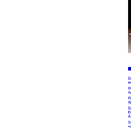
Σ
κ
Ο
τ
Π
4
Σ
Ε
Α
1
«