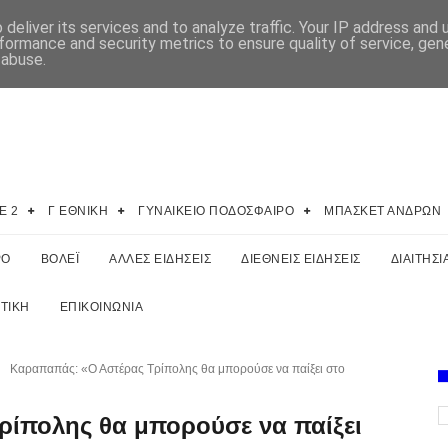
deliver its services and to analyze traffic. Your IP address and
formance and security metrics to ensure quality of service, ge
 abuse.
E 2
Γ ΕΘΝΙΚΗ
ΓΥΝΑΙΚΕΙΟ ΠΟΔΟΣΦΑΙΡΟ
ΜΠΑΣΚΕΤ ΑΝΔΡΩΝ
ΡΟ
ΒΟΛΕΪ
ΑΛΛΕΣ ΕΙΔΗΣΕΙΣ
ΔΙΕΘΝΕΙΣ ΕΙΔΗΣΕΙΣ
ΔΙΑΙΤΗΣΙ
ΤΙΚΗ
ΕΠΙΚΟΙΝΩΝΙΑ
Καραπαπάς: «Ο Αστέρας Τρίπολης θα μπορούσε να παίξει στο
ίπολης θα μπορούσε να παίξει