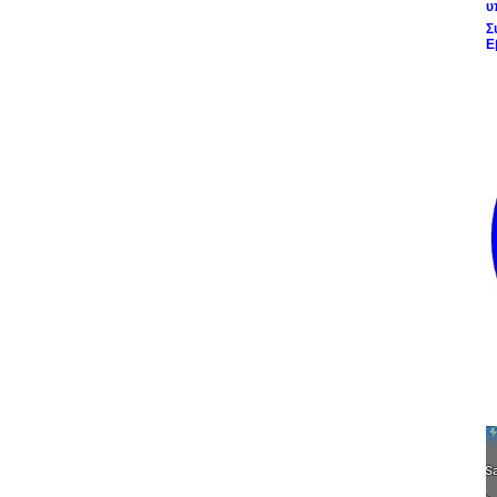
υ
Σ
Ε