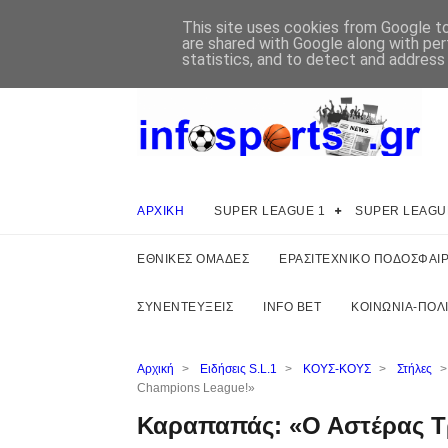
This site uses cookies from Google to 
are shared with Google along with per
statistics, and to detect and address
ΑΡΧΙΚΗ
SUPER LEAGUE 1
SUPER LEAGU
ΕΘΝΙΚΕΣ ΟΜΑΔΕΣ
ΕΡΑΣΙΤΕΧΝΙΚΟ ΠΟΔΟΣΦΑΙ
ΣΥΝΕΝΤΕΥΞΕΙΣ
INFO BET
ΚΟΙΝΩΝΙΑ-ΠΟΛΙ
Αρχική
>
Ειδήσεις S.L.1
>
ΚΟΥΣ-ΚΟΥΣ
>
Στήλες
>
Champions League!»
Καραπαπάς: «Ο Αστέρας Τρ