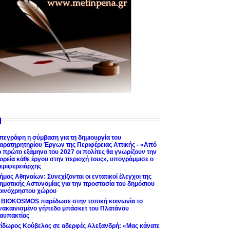
πεγράφη η σύμβαση για τη δημιουργία του
αρατηρητηρίου Έργων της Περιφέρειας Αττικής - «Από
ο πρώτο εξάμηνο του 2027 οι πολίτες θα γνωρίζουν την
ορεία κάθε έργου στην περιοχή τους», υπογράμμισε ο
εριφερειάρχης
ήμος Αθηναίων: Συνεχίζονται οι εντατικοί έλεγχοι της
ημοτικής Αστυνομίας για την προστασία του δημόσιου
οινόχρηστου χώρου
 BIOKOSMOS παρέδωσε στην τοπική κοινωνία το
νακαινισμένο γήπεδο μπάσκετ του Πλατάνου
αυπακτίας
σίδωρος Κούβελος σε αδερφές Αλεξανδρή: «Μας κάνατε