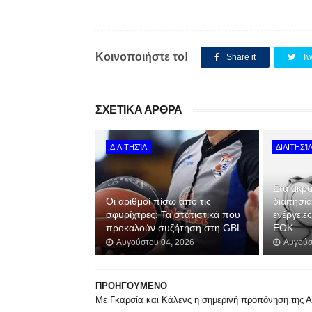
Κοινοποιήστε το!
Share it
Tw
ΣΧΕΤΙΚΑ ΑΡΘΡΑ
ΔΙΑΙΤΗΣΊΑ
ΔΙΑΙΤΗΣΊ
Στα άκρα
Οι αριθμοί πίσω από τις
διαιτησί
σφυρίχτρες: Τα στατιστικά που
ενέργειε
προκαλούν συζήτηση στη GBL
ΕΟΚ
Αυγούστου 04, 2026
Αυγούσ
ΠΡΟΗΓΟΥΜΕΝΟ
Με Γκαρσία και Κάλενς η σημερινή προπόνηση της 