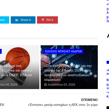
«
Σ
Α
Ε
eet
Share it
Pin it
Σ
Α
ΕΙΔΉΣΕΙΣ ΜΠΆΣΚΕΤ ΑΝΔΡΏΝ
 η κόντρα στη
«Στο στόχαστρο η ΕΟΚ για την
α: Εξώδικα και νομικές
πορεία της Εθνικής U19 και τη
«
σ
ς κατά ΟΔΚΕ, ΚΕΔ και
λειτουργία των αναπτυξιακών
κλιμακίων»
Β
του 04, 2026
Αυγούστου 03, 2026
Ε
τ
'
Κ
ΕΠΟΜΕΝΟ
ΑΕΚ
«Έσπασε» ρεκόρ εισιτηρίων η ΑΕΚ στον 1ο γύρο