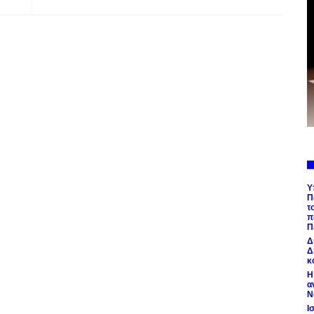
Υ
Π
τ
π
Π
Δ
Δ
κ
Η
α
Ν
Ι