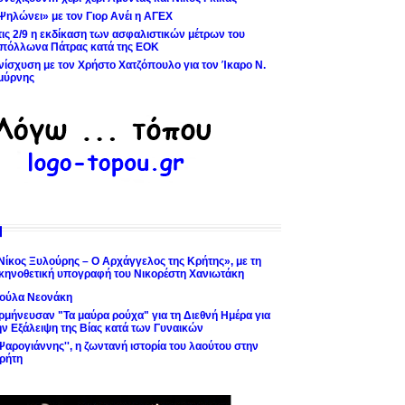
Ψηλώνει» με τον Γιορ Ανέι η ΑΓΕΧ
τις 2/9 η εκδίκαση των ασφαλιστικών μέτρων του
πόλλωνα Πάτρας κατά της ΕΟΚ
νίσχυση με τον Χρήστο Χατζόπουλο για τον Ίκαρο Ν.
μύρνης
Νίκος Ξυλούρης – Ο Αρχάγγελος της Κρήτης», με τη
κηνοθετική υπογραφή του Νικορέστη Χανιωτάκη
ούλα Νεονάκη
ρμήνευσαν "Τα μαύρα ρούχα" για τη Διεθνή Ημέρα για
ην Εξάλειψη της Βίας κατά των Γυναικών
'Ψαρογιάννης'', η ζωντανή ιστορία του λαούτου στην
ρήτη