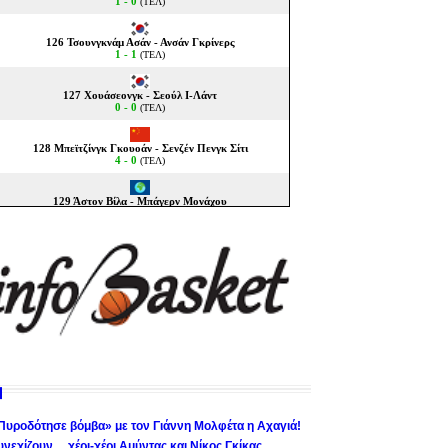
Πυροδότησε βόμβα» με τον Γιάννη Μολφέτα η Αχαγιά!
υνεχίζουν… χέρι-χέρι Αμύντας και Νίκος Γκίκας