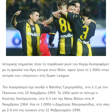
Ιστορικής σημασίας ήταν το παρθενικό γκολ του Καρίμ Ανσαριφάρντ
με τη φανέλα του Άρη κόντρα στον Βόλο, αφού ήταν το 1.500ό στην
ιστορία των «κίτρινων» στη Super League.
Τον λογαριασμό είχε ανοίξει ο Βασίλης Γρηγοριάδης, στο 1-1 με τον
Πανιώνιο στις 15 Νοεμβρίου 1959. Το 100ό γκολ το πέτυχε ο
Κώστας Χατζηκώστας, στο 4-1 επί της Νίκης Βόλου στις 8
Νοεμβρίου 1964. Και το 1.000ό ο Δημήτρης Μαυρογενίδης, στη νίκη
με 2-0 επί του Ιωνικού στις 11 Φεβρουαρίου 1996.