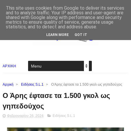
This site uses cookies from Google to deliver its services
and to analyze traffic. Your IP address and user-agent are
shared with Google along with performance and security
metrics to ensure quality of service, generate usage
statistics, and to detect and address abuse.
LEARN MORE
GOT IT
ΑΡΧΙΚΗ
Αρχική
>
Ειδήσεις S.L.1
>
Ο Άρης έφτασε τα 1.500 γκολ ως γηπεδούχος
Ο Άρης έφτασε τα 1.500 γκολ ως
γηπεδούχος
Φεβρουαρίου 26, 2024
Ειδήσεις S.L.1