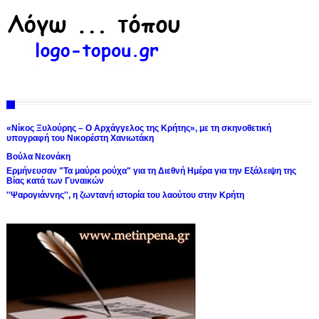
«Νίκος Ξυλούρης – Ο Αρχάγγελος της Κρήτης», με τη σκηνοθετική
υπογραφή του Νικορέστη Χανιωτάκη
Βούλα Νεονάκη
Ερμήνευσαν "Τα μαύρα ρούχα" για τη Διεθνή Ημέρα για την Εξάλειψη της
Βίας κατά των Γυναικών
''Ψαρογιάννης'', η ζωντανή ιστορία του λαούτου στην Κρήτη