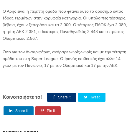
Ο Άρης είναι η πέμπτη ομάδα που φτάνει αυτό το ορόσημο εντός
έδρας τερμάτων στην κορυφαία κατηγορία. Οι υπόλοιπες τέσσερις,
βέβαια, έχουν ξεπεράσει και τα 2.000. Ο τέταρτος ΠΑΟΚ έχει 2.089,
η τρίτη ΑΕΚ 2.381, ο δεύτερος Παναθηναϊκός 2.448 και ο πρώτος
Ολυμπιακός 2.567.
Όσο για τον Ανσαριφάρντ, σκόραρε νωρίς-νωρίς και με την τέταρτη
ομάδα του στη Super League. Ο Ιρανός επιθετικός έχει άλλα 14
γκολ με τον Πανιώνιο, 17 με τον Ολυμπιακό και 17 με την ΑΕΚ.
Κοινοποιήστε το!
Share it
Tweet
Share it
Pin it