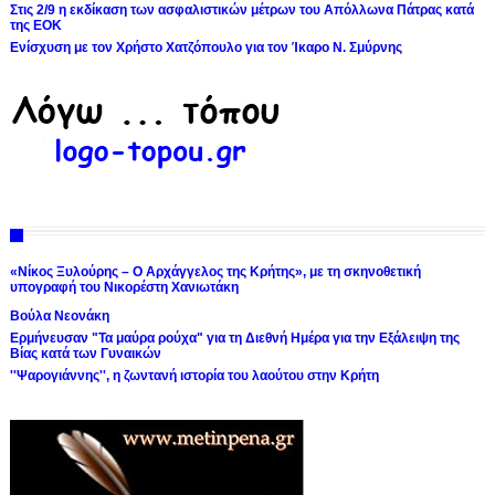
Στις 2/9 η εκδίκαση των ασφαλιστικών μέτρων του Απόλλωνα Πάτρας κατά
της ΕΟΚ
Ενίσχυση με τον Χρήστο Χατζόπουλο για τον Ίκαρο Ν. Σμύρνης
«Νίκος Ξυλούρης – Ο Αρχάγγελος της Κρήτης», με τη σκηνοθετική
υπογραφή του Νικορέστη Χανιωτάκη
Βούλα Νεονάκη
Ερμήνευσαν "Τα μαύρα ρούχα" για τη Διεθνή Ημέρα για την Εξάλειψη της
Βίας κατά των Γυναικών
''Ψαρογιάννης'', η ζωντανή ιστορία του λαούτου στην Κρήτη