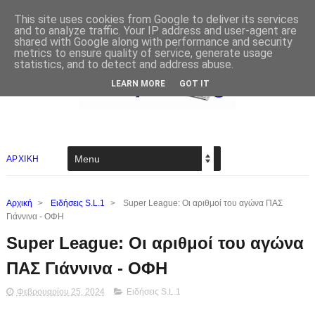
This site uses cookies from Google to deliver its services
and to analyze traffic. Your IP address and user-agent are
shared with Google along with performance and security
metrics to ensure quality of service, generate usage
statistics, and to detect and address abuse.
LEARN MORE
GOT IT
ΑΡΧΙΚΗ
Αρχική
>
Ειδήσεις S.L.1
>
Super League: Οι αριθμοί του αγώνα ΠΑΣ
Γιάννινα - ΟΦΗ
Super League: Οι αριθμοί του αγώνα
ΠΑΣ Γιάννινα - ΟΦΗ
Φεβρουαρίου 25, 2024
Ειδήσεις S.L.1