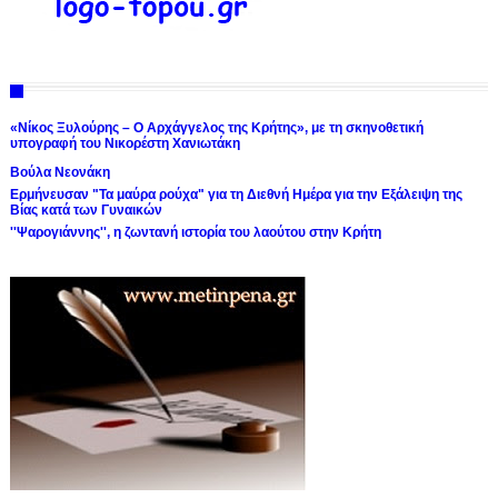
«Νίκος Ξυλούρης – Ο Αρχάγγελος της Κρήτης», με τη σκηνοθετική
υπογραφή του Νικορέστη Χανιωτάκη
Βούλα Νεονάκη
Ερμήνευσαν "Τα μαύρα ρούχα" για τη Διεθνή Ημέρα για την Εξάλειψη της
Βίας κατά των Γυναικών
''Ψαρογιάννης'', η ζωντανή ιστορία του λαούτου στην Κρήτη