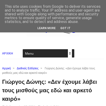
This site uses cookies from Google to deliver its services
and to analyze traffic. Your IP address and user-agent are
shared with Google along with performance and security
metrics to ensure quality of service, generate usage
statistics, and to detect and address abuse.
LEARN MORE
GOT IT
ΑΡΧΙΚΗ
Αρχική
>
Διεθνείς Ειδήσεις
>
Γιώργος Δώνης: «Δεv έχουμε λάβει τους
μισθούς μας εδώ και αρκετό καιρό»
Γιώργος Δώνης: «Δεv έχουμε λάβει
τους μισθούς μας εδώ και αρκετό
καιρό»