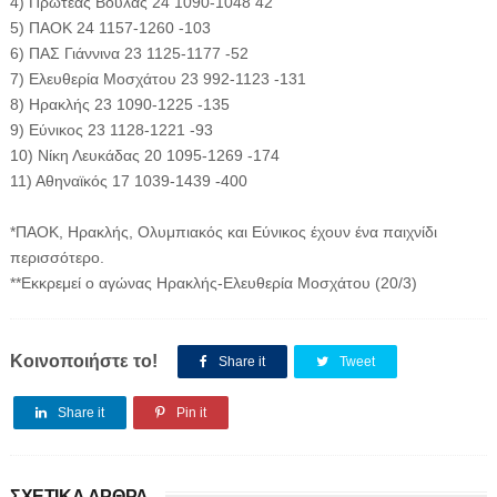
4) Πρωτέας Βούλας 24 1090-1048 42
5) ΠΑΟΚ 24 1157-1260 -103
6) ΠΑΣ Γιάννινα 23 1125-1177 -52
7) Ελευθερία Μοσχάτου 23 992-1123 -131
8) Ηρακλής 23 1090-1225 -135
9) Εύνικος 23 1128-1221 -93
10) Νίκη Λευκάδας 20 1095-1269 -174
11) Αθηναϊκός 17 1039-1439 -400
*ΠΑΟΚ, Ηρακλής, Ολυμπιακός και Εύνικος έχουν ένα παιχνίδι
περισσότερο.
**Εκκρεμεί ο αγώνας Ηρακλής-Ελευθερία Μοσχάτου (20/3)
Κοινοποιήστε το!
Share it
Tweet
Share it
Pin it
ΣΧΕΤΙΚΑ ΑΡΘΡΑ