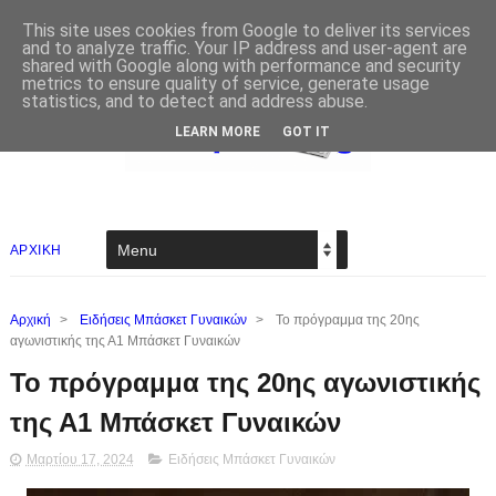
This site uses cookies from Google to deliver its services
and to analyze traffic. Your IP address and user-agent are
shared with Google along with performance and security
metrics to ensure quality of service, generate usage
statistics, and to detect and address abuse.
LEARN MORE
GOT IT
ΑΡΧΙΚΗ
Αρχική
>
Ειδήσεις Μπάσκετ Γυναικών
>
Το πρόγραμμα της 20ης
αγωνιστικής της Α1 Μπάσκετ Γυναικών
Το πρόγραμμα της 20ης αγωνιστικής
της Α1 Μπάσκετ Γυναικών
Μαρτίου 17, 2024
Ειδήσεις Μπάσκετ Γυναικών