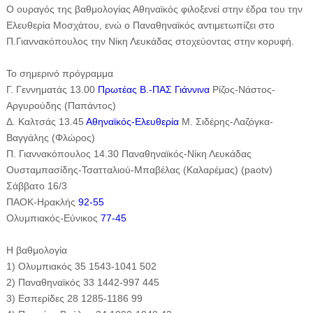
Ο ουραγός της βαθμολογίας Αθηναϊκός φιλοξενεί στην έδρα του την
Ελευθερία Μοσχάτου, ενώ ο Παναθηναϊκός αντιμετωπίζει στο
Π.Γιαννακόπουλος την Νίκη Λευκάδας στοχεύοντας στην κορυφή.
Το σημερινό πρόγραμμα
Γ. Γεννηματάς 13.00
Πρωτέας Β.-ΠΑΣ Γιάννινα
Ρίζος-Νάστος-
Αργυρούδης (Παπάντος)
Δ. Καλτσάς 13.45
Αθηναϊκός-Ελευθερία
Μ. Σιδέρης-Λαζόγκα-
Βαγγάλης (Φλώρος)
Π. Γιαννακόπουλος 14.30 Παναθηναϊκός-Νίκη Λευκάδας
Ουσταμπασίδης-Τσατταλιού-Μπαβέλας (Καλαρέμας) (paotv)
Σάββατο 16/3
ΠΑΟΚ-Ηρακλής
92-55
Ολυμπιακός-Εύνικος
77-45
Η βαθμολογία
1) Ολυμπιακός 35 1543-1041 502
2) Παναθηναϊκός 33 1442-997 445
3) Εσπερίδες 28 1285-1186 99