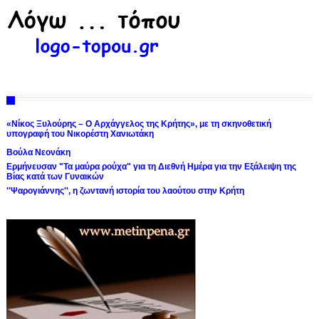
«Νίκος Ξυλούρης – Ο Αρχάγγελος της Κρήτης», με τη σκηνοθετική
υπογραφή του Νικορέστη Χανιωτάκη
Βούλα Νεονάκη
Ερμήνευσαν "Τα μαύρα ρούχα" για τη Διεθνή Ημέρα για την Εξάλειψη της
Βίας κατά των Γυναικών
''Ψαρογιάννης'', η ζωντανή ιστορία του λαούτου στην Κρήτη