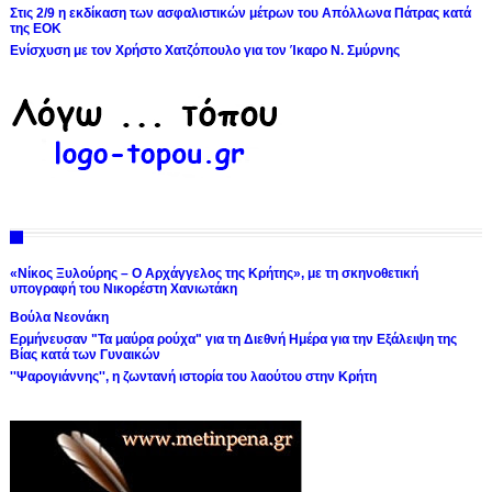
Στις 2/9 η εκδίκαση των ασφαλιστικών μέτρων του Απόλλωνα Πάτρας κατά
της ΕΟΚ
Ενίσχυση με τον Χρήστο Χατζόπουλο για τον Ίκαρο Ν. Σμύρνης
«Νίκος Ξυλούρης – Ο Αρχάγγελος της Κρήτης», με τη σκηνοθετική
υπογραφή του Νικορέστη Χανιωτάκη
Βούλα Νεονάκη
Ερμήνευσαν "Τα μαύρα ρούχα" για τη Διεθνή Ημέρα για την Εξάλειψη της
Βίας κατά των Γυναικών
''Ψαρογιάννης'', η ζωντανή ιστορία του λαούτου στην Κρήτη