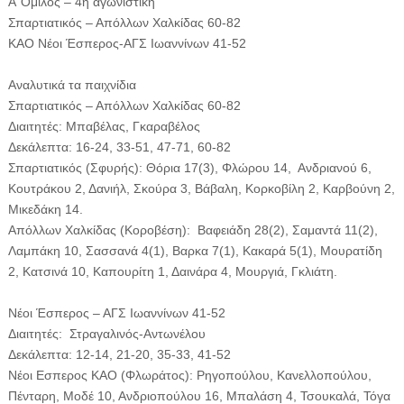
Α’ Όμιλος – 4η αγωνιστική
Σπαρτιατικός – Απόλλων Χαλκίδας 60-82
ΚΑΟ Νέοι Έσπερος-ΑΓΣ Ιωαννίνων 41-52
Αναλυτικά τα παιχνίδια
Σπαρτιατικός – Απόλλων Χαλκίδας 60-82
Διαιτητές: Μπαβέλας, Γκαραβέλος
Δεκάλεπτα: 16-24, 33-51, 47-71, 60-82
Σπαρτιατικός (Σφυρής): Θόρια 17(3), Φλώρου 14, Ανδριανού 6,
Κουτράκου 2, Δανιήλ, Σκούρα 3, Βάβαλη, Κορκοβίλη 2, Καρβούνη 2,
Μικεδάκη 14.
Απόλλων Χαλκίδας (Κοροβέση): Βαφειάδη 28(2), Σαμαντά 11(2),
Λαμπάκη 10, Σασσανά 4(1), Βαρκα 7(1), Κακαρά 5(1), Μουρατίδη
2, Κατσινά 10, Καπουρίτη 1, Δαινάρα 4, Μουργιά, Γκλιάτη.
Nέοι Έσπερος – ΑΓΣ Ιωαννίνων 41-52
Διαιτητές: Στραγαλινός-Αντωνέλου
Δεκάλεπτα: 12-14, 21-20, 35-33, 41-52
Νέοι Εσπερος ΚΑΟ (Φλωράτος): Ρηγοπούλου, Κανελλοπούλου,
Πένταρη, Μοδέ 10, Ανδριοπούλου 16, Μπαλάση 4, Τσουκαλά, Τόγα