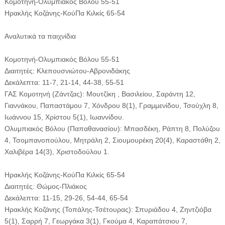
Κομοτηνή-Ολυμπιακός Βόλου 55-51
Ηρακλής Κοζάνης-ΚούΠα Κιλκίς 65-54
Αναλυτικά τα παιχνίδια
Κομοτηνή-Ολυμπιακός Βόλου 55-51
Διαιτητές: Κλεπουσνιώτου-Αβρονιδάκης
Δεκάλεπτα: 11-7, 21-14, 44-38, 55-51
ΓΑΣ Κομοτηνή (Ζάντζας): Μουτζίκη , Βασιλείου, Σαράντη 12,
Γιαννάκου, Παπαστάμου 7, Χόνδρου 8(1), Γραμμενίδου, Τσούχλη 8,
Ιωάννου 15, Χρίστου 5(1), Ιωαννίδου.
Ολυμπιακός Βόλου (Παπαθανασίου): Μπασδέκη, Ράπτη 8, Πολύζου
4, Τσομπανοπούλου, Μητράλη 2, Σιουμουρέκη 20(4), Καραστάθη 2,
Χαλιβέρα 14(3), Χριστοδούλου 1.
Ηρακλής Κοζάνης-ΚούΠα Κιλκίς 65-54
Διαιτητές: Θώμος-Πλιάκος
Δεκάλεπτα: 11-15, 29-26, 54-44, 65-54
Ηρακλής Κοζάνης (Τοπάλης-Τσέτουρας): Σπυριάδου 4, Ζηντζιόβα
5(1), Σαρρή 7, Γεωργάκα 3(1), Γκούμα 4, Καραπάτσιου 7,