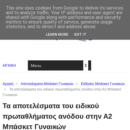
This site uses cookies from Google to deliver its services
and to analyze traffic. Your IP address and user-agent are
shared with Google along with performance and security
metrics to ensure quality of service, generate usage
statistics, and to detect and address abuse.
LEARN MORE
GOT IT
ΑΡΧΙΚΗ
Αρχική
>
Αποτελέσματα Μπάσκετ Γυναικών
>
Ειδήσεις Μπάσκετ Γυναικών
>
Τα αποτελέσματα του ειδικού πρωταθλήματος ανόδου στην Α2 Μπάσκετ
Γυναικών
Τα αποτελέσματα του ειδικού
πρωταθλήματος ανόδου στην Α2
Μπάσκετ Γυναικών