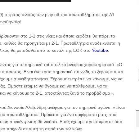
) ο τρίτος τελικός των play off του πρωταθλήματος της Α1
αναθηναϊκό.
ίσκονται στο 1-1 στις νίκες και όποια κερδίσει θα πάρει το
υ, καθώς θα προηγείται με 2-1. Πρωταθλήτρια αναδεικνύεται η
λικός θα μεταδοθεί από το κανάλι της ΕΟΚ στο
Youtube.
τας για το σημερινό τρίτο τελικό ανέφερε χαρακτηριστικά: «Ο
ι ο πρώτος. Είναι ένα τόσο σημαντικό παιχνίδι, το ξέρουμε αυτό.
έχουμε συνειδητοποιήσει. Ξέρουμε τι πρέπει να κάνουμε, για να
μάς. Είμαστε έτοιμες να βγούμε και να παλέψουμε, να τα
 και να κάνουμε το 2-1, αποκτώντας ξανά το προβάδισμα».
κού Διονυσία Αλεξανδρή ανέφερε για τον σημερινό αγώνα: «Είναι
 του πρωταθλήματος. Πρόκειται για ένα αμφίρροπο ματς που
λύτερη συγκέντρωση θα νικήσει. Εμείς έχουμε προετοιμαστεί όσο
ικό παιχνίδι σε αυτή τη σειρά των τελικών».