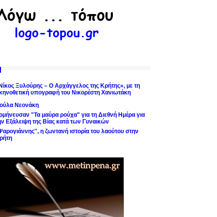
Νίκος Ξυλούρης – Ο Αρχάγγελος της Κρήτης», με τη
κηνοθετική υπογραφή του Νικορέστη Χανιωτάκη
ούλα Νεονάκη
ρμήνευσαν "Τα μαύρα ρούχα" για τη Διεθνή Ημέρα για
ην Εξάλειψη της Βίας κατά των Γυναικών
'Ψαρογιάννης'', η ζωντανή ιστορία του λαούτου στην
ρήτη