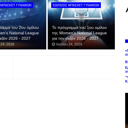
 ΜΠΆΣΚΕΤ ΓΥΝΑΙΚΏΝ
ΕΙΔΉΣΕΙΣ ΜΠΆΣΚΕΤ ΓΥΝΑΙΚΏΝ
ραμμα του 2ου ομίλου
Το πρόγραμμα του 1ου ομίλου
en’s National League
της Women’s National League
σεζόν 2026 - 2027
για την σεζόν 2026 - 2027
 24, 2026
Ιουλίου 24, 2026
«
σ
Β
Ε
τ
'
Κ