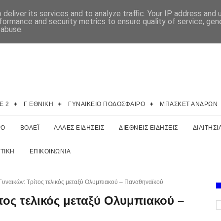
deliver its services and to analyze traffic. Your IP address and
formance and security metrics to ensure quality of service, ge
 abuse.
E 2
Γ ΕΘΝΙΚΗ
ΓΥΝΑΙΚΕΙΟ ΠΟΔΟΣΦΑΙΡΟ
ΜΠΑΣΚΕΤ ΑΝΔΡΩΝ
ΡΟ
ΒΟΛΕΪ
ΑΛΛΕΣ ΕΙΔΗΣΕΙΣ
ΔΙΕΘΝΕΙΣ ΕΙΔΗΣΕΙΣ
ΔΙΑΙΤΗΣΙ
ΤΙΚΗ
ΕΠΙΚΟΙΝΩΝΙΑ
υναικών: Τρίτος τελικός μεταξύ Ολυμπιακού – Παναθηναϊκού
ος τελικός μεταξύ Ολυμπιακού –