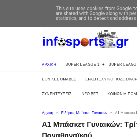
This site uses cookies from Google to 
are shared with Google along with per
statistics, and to detect and address
ΑΡΧΙΚΗ
SUPER LEAGUE 1
SUPER LEAGU
ΕΘΝΙΚΕΣ ΟΜΑΔΕΣ
ΕΡΑΣΙΤΕΧΝΙΚΟ ΠΟΔΟΣΦΑΙ
ΣΥΝΕΝΤΕΥΞΕΙΣ
INFO BET
ΚΟΙΝΩΝΙΑ-ΠΟΛΙ
Αρχική
>
Ειδήσεις Μπάσκετ Γυναικών
>
Α1 Μπάσκετ Γ
Α1 Μπάσκετ Γυναικών: Τρίτ
Παναθηναϊκού