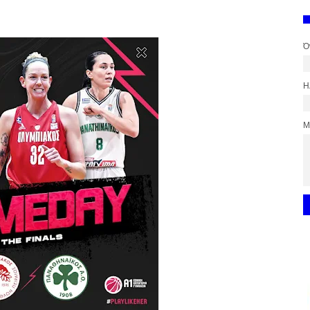
Ό
Η
Μ