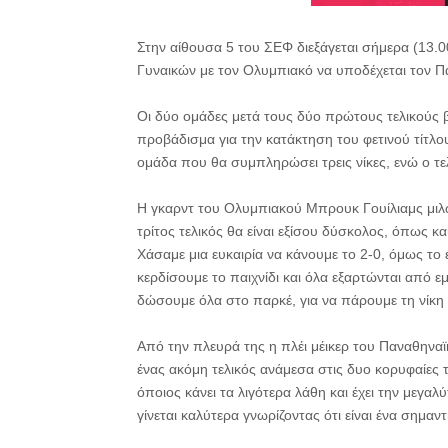
Στην αίθουσα 5 του ΣΕΦ διεξάγεται σήμερα (13.00
Γυναικών με τον Ολυμπιακό να υποδέχεται τον Π
Οι δύο ομάδες μετά τους δύο πρώτους τελικούς βρ
προβάδισμα για την κατάκτηση του φετινού τίτλο
ομάδα που θα συμπληρώσει τρεις νίκες, ενώ ο τε
Η γκαρντ του Ολυμπιακού Μπρουκ Γουίλιαμς μιλών
τρίτος τελικός θα είναι εξίσου δύσκολος, όπως κα
Χάσαμε μια ευκαιρία να κάνουμε το 2-0, όμως το 
κερδίσουμε το παιχνίδι και όλα εξαρτώνται από ε
δώσουμε όλα στο παρκέ, για να πάρουμε τη νίκη
Από την πλευρά της η πλέι μέικερ του Παναθηναϊ
ένας ακόμη τελικός ανάμεσα στις δυο κορυφαίες
όποιος κάνει τα λιγότερα λάθη και έχει την μεγα
γίνεται καλύτερα γνωρίζοντας ότι είναι ένα σημαντ