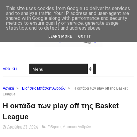
This site uses cookies from Google to deliver its services
and to analyze traffic. Your IP address and user-agent are
shared with Google along with performance and security
metrics to ensure quality of service, generate usage
statistics, and to detect and address abuse.
LEARN MORE
GOT IT
ΑΡΧΙΚΗ
Αρχική
>
Ειδήσεις Μπάσκετ Ανδρών
>
Η οκτάδα των play off της Basket
League
Η οκτάδα των play off της Basket
League
Απριλίου 27, 2024
Ειδήσεις Μπάσκετ Ανδρών