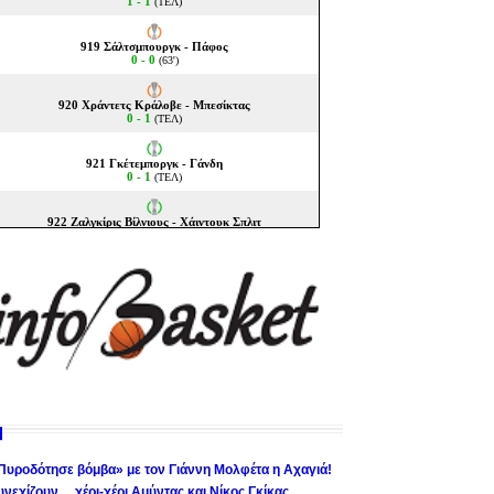
Πυροδότησε βόμβα» με τον Γιάννη Μολφέτα η Αχαγιά!
υνεχίζουν… χέρι-χέρι Αμύντας και Νίκος Γκίκας