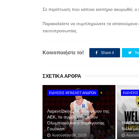
Σε περίπτωση που κάποιο εισιτήριο ακυρωθεί, ο
Παρακαλείστε να συμπληρώνετε τα απαιτούμενα σ
ταυτοπροσωπίας.
Κοινοποιήστε το!
Share it
Tw
ΣΧΕΤΙΚΑ ΑΡΘΡΑ
ΕΙΔΉΣΕΙΣ ΜΠΆΣΚΕΤ ΑΝΔΡΏΝ
ΕΙΔΉΣΕΙ
Λαρεντζάκης: Το ενδιαφέρον της
ΑΕΚ, το συμβόλαιο με τον
Ολυμπιακό και ο παράγοντας
Η ΑΕΚ α
Γουόκαπ
Νόλεϊ μέ
Αυγούστου 06, 2026
Αυγούσ