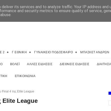
deliver its services and to analyze traffic. Your IP address and
formance and security metrics to ensure quality of service, ge
 abuse.
E 2
Γ ΕΘΝΙΚΗ
ΓΥΝΑΙΚΕΙΟ ΠΟΔΟΣΦΑΙΡΟ
ΜΠΑΣΚΕΤ ΑΝΔΡΩΝ
ΡΟ
ΒΟΛΕΪ
ΑΛΛΕΣ ΕΙΔΗΣΕΙΣ
ΔΙΕΘΝΕΙΣ ΕΙΔΗΣΕΙΣ
ΔΙΑΙΤΗΣΙ
ΤΙΚΗ
ΕΠΙΚΟΙΝΩΝΙΑ
υ Final 4 της Elite League
ς Elite League