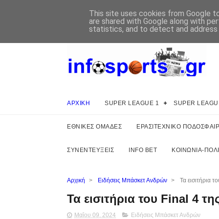
This site uses cookies from Google to 
are shared with Google along with per
statistics, and to detect and address
ΑΡΧΙΚΗ
SUPER LEAGUE 1
SUPER LEAGU
ΕΘΝΙΚΕΣ ΟΜΑΔΕΣ
ΕΡΑΣΙΤΕΧΝΙΚΟ ΠΟΔΟΣΦΑΙ
ΣΥΝΕΝΤΕΥΞΕΙΣ
INFO BET
ΚΟΙΝΩΝΙΑ-ΠΟΛΙ
Αρχική
>
Ειδήσεις Μπάσκετ Ανδρών
>
Τα εισιτήρια το
Τα εισιτήρια του Final 4 τη
Μαΐου 09, 2024
Ειδήσεις Μπάσκετ Ανδρών