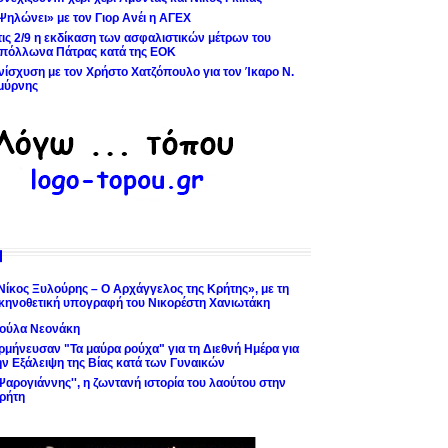
Ψηλώνει» με τον Γιορ Ανέι η ΑΓΕΧ
τις 2/9 η εκδίκαση των ασφαλιστικών μέτρων του
πόλλωνα Πάτρας κατά της ΕΟΚ
νίσχυση με τον Χρήστο Χατζόπουλο για τον Ίκαρο Ν.
μύρνης
Νίκος Ξυλούρης – Ο Αρχάγγελος της Κρήτης», με τη
κηνοθετική υπογραφή του Νικορέστη Χανιωτάκη
ούλα Νεονάκη
ρμήνευσαν "Τα μαύρα ρούχα" για τη Διεθνή Ημέρα για
ην Εξάλειψη της Βίας κατά των Γυναικών
'Ψαρογιάννης'', η ζωντανή ιστορία του λαούτου στην
ρήτη