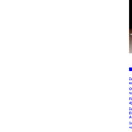
Σ
κ
Ο
τ
Π
4
Σ
Ε
Α
1
«