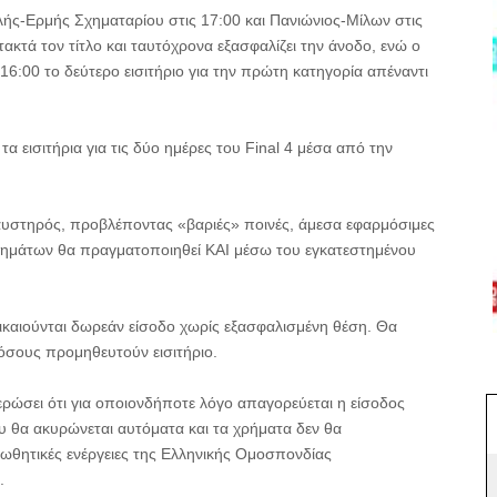
λής-Ερμής Σχηματαρίου στις 17:00 και Πανιώνιος-Μίλων στις
ακτά τον τίτλο και ταυτόχρονα εξασφαλίζει την άνοδο, ενώ ο
 16:00 το δεύτερο εισιτήριο για την πρώτη κατηγορία απέναντι
 εισιτήρια για τις δύο ημέρες του Final 4 μέσα από την
 αυστηρός, προβλέποντας «βαριές» ποινές, άμεσα εφαρμόσιμες
δικημάτων θα πραγματοποιηθεί ΚΑΙ μέσω του εγκατεστημένου
ικαιούνται δωρεάν είσοδο χωρίς εξασφαλισμένη θέση. Θα
όσους προμηθευτούν εισιτήριο.
ρώσει ότι για οποιονδήποτε λόγο απαγορεύεται η είσοδος
του θα ακυρώνεται αυτόματα και τα χρήματα δεν θα
ωθητικές ενέργειες της Ελληνικής Ομοσπονδίας
.