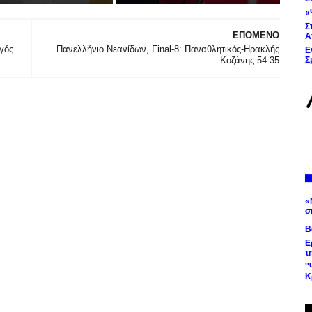
«
Σ
ΕΠΟΜΕΝΟ
Α
γός
Πανελλήνιο Νεανίδων, Final-8: Παναθλητικός-Ηρακλής
Ε
Κοζάνης 54-35
Σ
«
σ
Β
Ε
τ
'
Κ