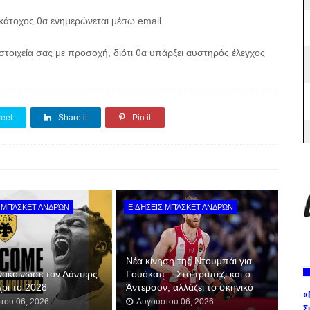
 κάτοχος θα ενημερώνεται μέσω email.
τοιχεία σας με προσοχή, διότι θα υπάρξει αυστηρός έλεγχος
eet
Share it
Pin it
Σ ΜΠΆΣΚΕΤ ΑΝΔΡΏΝ
ΕΙΔΉΣΕΙΣ ΜΠΆΣΚΕΤ ΑΝΔΡΏΝ
Νέα κίνηση της Ντουμπάι για
νακοίνωσε τον Λάντερς
Γουόκαπ – Στο τραπέζι και ο
χρι το 2028
Άντερσον, αλλάζει το σκηνικό
«
του 06, 2026
Αυγούστου 06, 2026
Σ