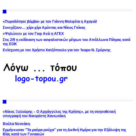
«Πυροδότησε βόμβα» με τον Γιάννη Μολφέτα η Αχαγιά!
Συνεχίζουν… χέρι-χέρι Αμύντας και Νίκος Γκίκας
«Ψηλώνει» με τον Γιορ Ανέι η ΑΓΕΧ
Στις 2/9 η εκδίκαση των ασφαλιστικών μέτρων του Απόλλωνα Πάτρας κατά
της ΕΟΚ
Ενίσχυση με τον Χρήστο Χατζόπουλο για τον Ίκαρο Ν. Σμύρνης
«Νίκος Ξυλούρης – Ο Αρχάγγελος της Κρήτης», με τη σκηνοθετική
υπογραφή του Νικορέστη Χανιωτάκη
Βούλα Νεονάκη
Ερμήνευσαν "Τα μαύρα ρούχα" για τη Διεθνή Ημέρα για την Εξάλειψη της
Βίας κατά των Γυναικών