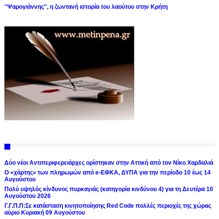
''Ψαρογιάννης'', η ζωντανή ιστορία του λαούτου στην Κρήτη
Δύο νέοι Αντιπεριφερειάρχες ορίστηκαν στην Αττική από τον Νίκο Χαρδαλιά
Ο «χάρτης» των πληρωμών από e-ΕΦΚΑ, ΔΥΠΑ για την περίοδο 10 έως 14
Αυγούστου
Πολύ υψηλός κίνδυνος πυρκαγιάς (κατηγορία κινδύνου 4) για τη Δευτέρα 10
Αυγούστου 2026
Γ.Γ.Π.Π:Σε κατάσταση κινητοποίησης Red Code πολλές περιοχές της χώρας
αύριο Κυριακή 09 Αυγούστου