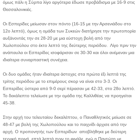
όμως πάλι η Σύρπα λίγο αργότερα έδωσε προβάδισμα με 16-9 στις
Θεσσαλονικιές.
Οι Εσπερίδες μείωσαν στον πόντο (16-15 με την Αρσενιάδου στο
12ο λεπτό), όμως η ομάδα των Συκεών διατήρησε την πρωτοπορία
αυξάνοντάς την σε 28-20 με μια εύστοχη βολή από την
Χωλοπούλου στο έκτο λεπτό της δεύτερης περιόδου. Λίγο πριν την
ανάπαυλα οι Εσπερίδες ισοφάρισαν σε 30-30 και όλοι ανέμεναν μια
ιδιαίτερα συναρπαστική συνέχεια.
Οι δυο ομάδες ήταν ιδιαίτερα άστοχες στα πρώτα έξι λεπτά της
τρίτης περιόδου με το επιμέρους σκορ να είναι στο 3-3. Οι
Εσπερίδες ύστερα από 9-0 σερί πέρασαν με 42-33, στο 28ο λεπτό.
Το δεκάλεπτο τελείωσε με την ομάδα της Καλλιθέας να προηγείται
45-38.
Στην αρχή του τελευταίου δεκαλέπτου, ο Παναθλητικός μείωσε σε
48-47 με βολή της Χωλοπούλου και το παιχνίδι άρχισε από την
αρχή. Ο προπονητής των Εσπερίδων αποβλήθηκε με δεύτερη
τεχνική ποινή, επτά λεπτά πριν το φινάλε, ενώ η Παντώτη με