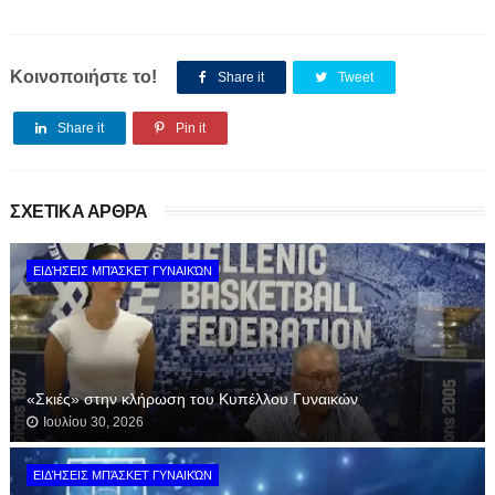
Κοινοποιήστε το!
Share it
Tweet
Share it
Pin it
ΣΧΕΤΙΚΑ ΑΡΘΡΑ
ΕΙΔΉΣΕΙΣ ΜΠΆΣΚΕΤ ΓΥΝΑΙΚΏΝ
«Σκιές» στην κλήρωση του Κυπέλλου Γυναικών
Ιουλίου 30, 2026
ΕΙΔΉΣΕΙΣ ΜΠΆΣΚΕΤ ΓΥΝΑΙΚΏΝ