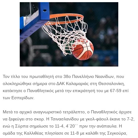
Τον τίτλο του πρωταθλητή στο 38o Πανελλήνιο Νεανίδων, που
ολοκληρώθηκε σήμερα στο ΔΑΚ Καλαμαριάς στη Θεσσαλονίκη,
κατέκτησε ο Παναθλητικός μετά την επικράτησή του με 67-59 επί
των Εσπερίδων.
Μετά το αρχικό αναγνωριστικό τετράλεπτο, ο Παναθλητικός άρχισε
να ξεφεύγει στο σκορ. Η Τσινασλανίδου με γκολ-φάουλ έκανε το 7-2,
ενώ η Σύρπα σημείωσε το 11-4, 4΄20΄΄ πριν την ανάπαυλα. Η
ομάδα της Καλλιθέας πλησίασε σε 11-8 με καλάθι της Σεγκούρα,