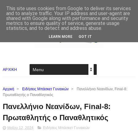
This site uses cookies from Google to deliver its services
and to analyze traffic. Your IP address and user-agent are
shared with Google along with performance and security
metrics to ensure quality of service, generate usage
statistics, and to detect and address abuse.
LEARN MORE
GOT IT
ΑΡΧΙΚΗ
Αρχική
>
Ειδήσεις Μπάσκετ Γυναικών
>
Πανελλήνιο Νεανίδων, Final-8:
Πρωταθλητής ο Παναθλητικός
Πανελλήνιο Νεανίδων, Final-8:
Πρωταθλητής ο Παναθλητικός
Μαΐου 12, 2024
Ειδήσεις Μπάσκετ Γυναικών