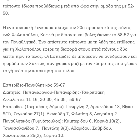
τρίποντο έδωσε προβάδισμα μετά από ώρα στην ομάδα της με 52-
50.
Η εντυπωσιακή Σεγκούρα πέτυχε τον 20ο προσωπικό της πόντο,
ενώ Χωλοπούλου, Κοφινά με δίποντο και βολές έκαναν το 58-52 για
τον Παναθλητικό. Ένα απίστευτο τρίποντο με τη λήξη της επίθεσης
για τη Χωλοπούλου έφερε τη διαφορά στους επτά πόντους δύο
λεπτά πριν το τέλος. Οι Εσπερίδες δε μπόρεσαν να αντιδράσουν και
η ομάδα των Συκεών, πανηγύρισε μαζί με τον κόσμο της που γέμισε
το γήπεδο την κατάκτηση του τίτλου.
Εσπερίδες-Παναθλητικός 59-67
Διαιτητές: Παπαγεωργίου-Παπαγερίδης-Τσικριτσάκη
Δεκάλεπτα: 11-16, 30-30, 45-38, 59-67
Εσπερίδες (Τσεμπέρης-Δήμου): Γεωργίνη 2, Αρσενιάδου 13, Βίγκα
5(1), Σεγκούρα 27(1), Λιανούδη 7, Φιλντίση 3, Διαγούπη 2.
Παναθλητικός (Γυμνόπουλος): Καμπερίδου 6, Κοφινά 10(2),
Τσινασσλανίδου 7, Παντώτη 9(3), Αδαμίδου, Σαββίδου,
Χωλοπούλου 25(2), Σύρπα 10.