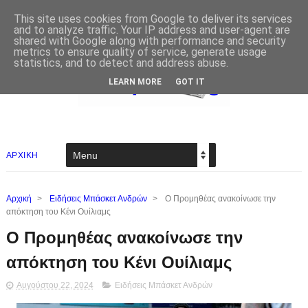
This site uses cookies from Google to deliver its services
and to analyze traffic. Your IP address and user-agent are
shared with Google along with performance and security
metrics to ensure quality of service, generate usage
statistics, and to detect and address abuse.
LEARN MORE
GOT IT
ΑΡΧΙΚΗ
Αρχική
>
Ειδήσεις Μπάσκετ Ανδρών
>
Ο Προμηθέας ανακοίνωσε την
απόκτηση του Κένι Ουίλιαμς
Ο Προμηθέας ανακοίνωσε την
απόκτηση του Κένι Ουίλιαμς
Αυγούστου 22, 2024
Ειδήσεις Μπάσκετ Ανδρών