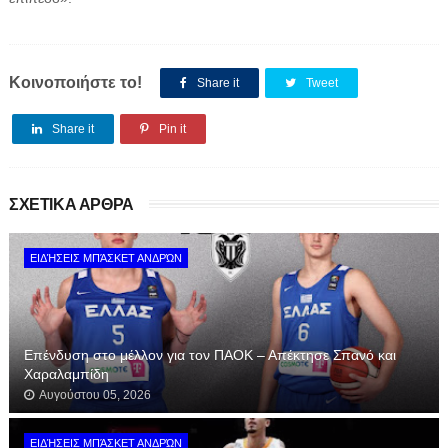
Κοινοποιήστε το!
Share it
Tweet
Share it
Pin it
ΣΧΕΤΙΚΑ ΑΡΘΡΑ
ΕΙΔΉΣΕΙΣ ΜΠΆΣΚΕΤ ΑΝΔΡΏΝ
Επένδυση στο μέλλον για τον ΠΑΟΚ – Απέκτησε Σπανό και
Χαραλαμπίδη
Αυγούστου 05, 2026
ΕΙΔΉΣΕΙΣ ΜΠΆΣΚΕΤ ΑΝΔΡΏΝ