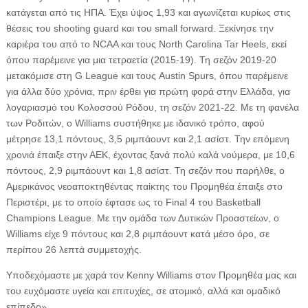
κατάγεται από τις ΗΠΑ. Έχει ύψος 1,93 και αγωνίζεται κυρίως στις
θέσεις του shooting guard και του small forward. Ξεκίνησε την
καριέρα του από το NCAA και τους North Carolina Tar Heels, εκεί
όπου παρέμεινε για μια τετραετία (2015-19). Τη σεζόν 2019-20
μετακόμισε στη G League και τους Austin Spurs, όπου παρέμεινε
για άλλα δύο χρόνια, πριν έρθει για πρώτη φορά στην Ελλάδα, για
λογαριασμό του Κολοσσού Ρόδου, τη σεζόν 2021-22. Με τη φανέλα
των Ροδιτών, ο Williams συστήθηκε με ιδανικό τρόπο, αφού
μέτρησε 13,1 πόντους, 3,5 ριμπάουντ και 2,1 ασίστ. Την επόμενη
χρονιά έπαιξε στην ΑΕΚ, έχοντας ξανά πολύ καλά νούμερα, με 10,6
πόντους, 2,9 ριμπάουντ και 1,8 ασίστ. Τη σεζόν που παρήλθε, ο
Αμερικάνος νεοαποκτηθέντας παίκτης του Προμηθέα έπαιξε στο
Περιστέρι, με το οποίο έφτασε ως το Final 4 του Βasketball
Champions League. Με την ομάδα των Δυτικών Προαστείων, ο
Williams είχε 9 πόντους και 2,8 ριμπάουντ κατά μέσο όρο, σε
περίπου 26 λεπτά συμμετοχής.
Υποδεχόμαστε με χαρά τον Kenny Williams στον Προμηθέα μας και
του ευχόμαστε υγεία και επιτυχίες, σε ατομικό, αλλά και ομαδικό
επίπεδο».