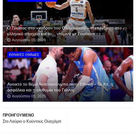
Ο Πλώτας στο «κάδρο» του Ολυμπιακού – Η επένδυση στο
ελληνικό στοιχείο και το... ντόμινο με Γουόκαπ
Αυγούστου 05, 2026
ΕΘΝΙΚΈΣ ΟΜΆΔΕΣ
Ανοικτό το θέμα Αντετοκούνμπο στην Εθνική – Οι Χιτ, η
ασφάλεια και η επιθυμία του Γιάννη
Αυγούστου 05, 2026
ΠΡΟΗΓΟΥΜΕΝΟ
Στο Λαύριο ο Κούντους Ουαχάμπ