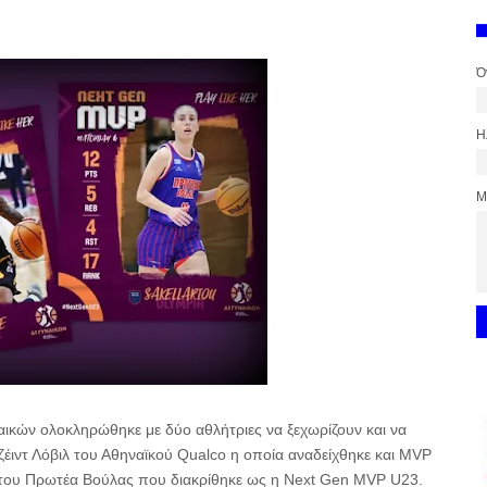
Ό
Η
Μ
ικών ολοκληρώθηκε με δύο αθλήτριες να ξεχωρίζουν και να
ζέιντ Λόβιλ του Αθηναϊκού Qualco η οποία αναδείχθηκε και MVP
υ του Πρωτέα Βούλας που διακρίθηκε ως η Next Gen MVP U23.