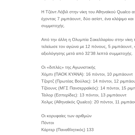
Η Τζέιντ Λόβιλ στην νίκη του Αθηναϊκού Qualco 
έχοντας 7 ριμπάουντ, δύο ασίστ, ένα κλέψιμο κα
συμμετοχής.
Από την άλλη η Ολυμπία Σακελλαρίου στην νίκη
τελείωσε τον αγώνα με 12 πόνους, 5 ριμπάουντ, 
αξιολόγησης μετά από 32’38 λεπτά συμμετοχής.
Οι «διπλές» της Αγωνιστικής
Χόμπι (ΠΑΟΚ ΚΥΑΝΑ): 16 πόντοι, 10 ριμπάουντ
Τζορτζ (Πρωτέας Βούλας): 14 πόντοι, 12 ριμπάο
Τζόουνς (ΜΓΣ Πανσερραϊκός): 14 πόντοι, 15 ριμ
Τέιλορ (Εσπερίδες): 13 πόντοι, 13 ριμπάουντ
Χολμς (Αθηναϊκός Qualco): 20 πόντοι, 11 ριμπάο
Οι κορυφαίες των αριθμών
Πόντοι
Κάρτερ (Παναθλητικός) 133