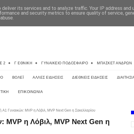
deliver its services and to analyze traffic. Your IP address and
formance and security metrics to ensure quality of service, ge
 abuse.
E 2
Γ ΕΘΝΙΚΗ
ΓΥΝΑΙΚΕΙΟ ΠΟΔΟΣΦΑΙΡΟ
ΜΠΑΣΚΕΤ ΑΝΔΡΩΝ
ΡΟ
ΒΟΛΕΪ
ΑΛΛΕΣ ΕΙΔΗΣΕΙΣ
ΔΙΕΘΝΕΙΣ ΕΙΔΗΣΕΙΣ
ΔΙΑΙΤΗΣΙ
ΤΙΚΗ
ΕΠΙΚΟΙΝΩΝΙΑ
ή A1 Γυναικών: ΜVP η Λόβιλ, MVP Next Gen η Σακελλαρίου
ν: ΜVP η Λόβιλ, MVP Next Gen η