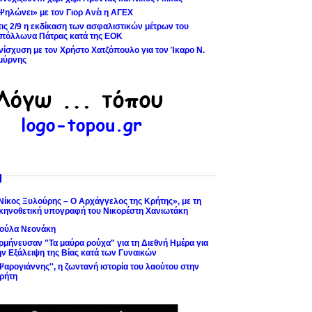
Ψηλώνει» με τον Γιορ Ανέι η ΑΓΕΧ
τις 2/9 η εκδίκαση των ασφαλιστικών μέτρων του
πόλλωνα Πάτρας κατά της ΕΟΚ
νίσχυση με τον Χρήστο Χατζόπουλο για τον Ίκαρο Ν.
μύρνης
Νίκος Ξυλούρης – Ο Αρχάγγελος της Κρήτης», με τη
κηνοθετική υπογραφή του Νικορέστη Χανιωτάκη
ούλα Νεονάκη
ρμήνευσαν "Τα μαύρα ρούχα" για τη Διεθνή Ημέρα για
ην Εξάλειψη της Βίας κατά των Γυναικών
'Ψαρογιάννης'', η ζωντανή ιστορία του λαούτου στην
ρήτη