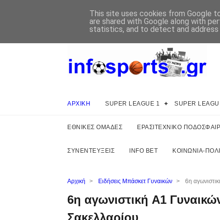
This site uses cookies from Google to 
are shared with Google along with per
statistics, and to detect and address
ΑΡΧΙΚΗ
SUPER LEAGUE 1
SUPER LEAGU
ΕΘΝΙΚΕΣ ΟΜΑΔΕΣ
ΕΡΑΣΙΤΕΧΝΙΚΟ ΠΟΔΟΣΦΑΙ
ΣΥΝΕΝΤΕΥΞΕΙΣ
INFO BET
ΚΟΙΝΩΝΙΑ-ΠΟΛΙ
Αρχική
>
Ειδήσεις Μπάσκετ Γυναικών
>
6η αγωνιστικ
6η αγωνιστική A1 Γυναικώ
Σακελλαρίου