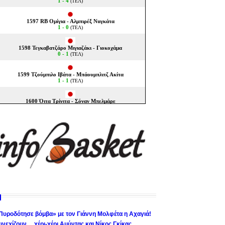
Πυροδότησε βόμβα» με τον Γιάννη Μολφέτα η Αχαγιά!
υνεχίζουν… χέρι-χέρι Αμύντας και Νίκος Γκίκας