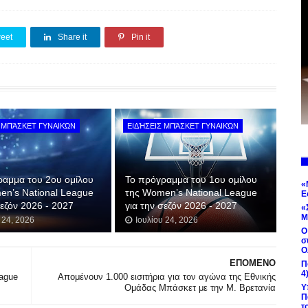
eet
Share it
Pin it
 ΜΠΆΣΚΕΤ ΓΥΝΑΙΚΏΝ
ΕΙΔΉΣΕΙΣ ΜΠΆΣΚΕΤ ΓΥΝΑΙΚΏΝ
ραμμα του 2ου ομίλου
Το πρόγραμμα του 1ου ομίλου
«
en’s National League
της Women’s National League
Ε
σεζόν 2026 - 2027
για την σεζόν 2026 - 2027
«
Μ
 24, 2026
Ιουλίου 24, 2026
Ο
σ
Ο
ΕΠΟΜΕΝΟ
Π
4
eague
Απομένουν 1.000 εισιτήρια για τον αγώνα της Εθνικής
Ομάδας Μπάσκετ με την Μ. Βρετανία
Υ
Π
τ