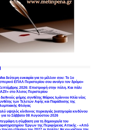
Μια δεύτερη ευκαιρία για το μέλλον σου: Το 1ο
σπερινό ΕΠΑΛ Περιστερίου σου ανοίγει τον δρόμο»
Σεπτέμβρης 2026: Επιστροφή στην πόλη. Και πάλι
ΑΖΙ!» στο Άλσος Περιστερίου
 διεθνούς φήμης συνθέτης Μάριος Ιωάννου Ηλία νέος
υνθέτης των Τελετών Αφής και Παράδοσης της
λυμπιακής Φλόγας
ολύ υψηλός κίνδυνος πυρκαγιάς (κατηγορία κινδύνου
) για το Σάββατο 08 Αυγούστου 2026
πεγράφη η σύμβαση για τη δημιουργία του
αρατηρητηρίου Έργων της Περιφέρειας Αττικής - «Από
ο πρώτο εξάμηνο του 2027 οι πολίτες θα γνωρίζουν την