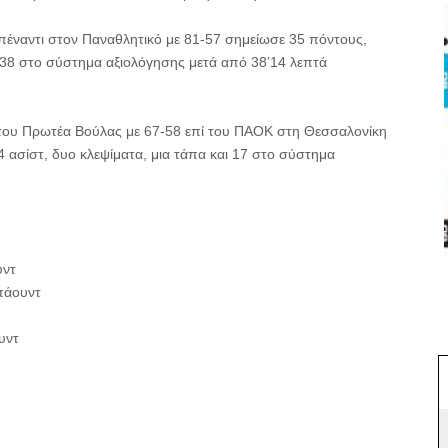
απέναντι στον Παναθλητικό με 81-57 σημείωσε 35 πόντους,
ι 38 στο σύστημα αξιολόγησης μετά από 38’14 λεπτά
 του Πρωτέα Βούλας με 67-58 επί του ΠΑΟΚ στη Θεσσαλονίκη
4 ασίστ, δυο κλεψίματα, μια τάπα και 17 στο σύστημα
υντ
πάουντ
υντ