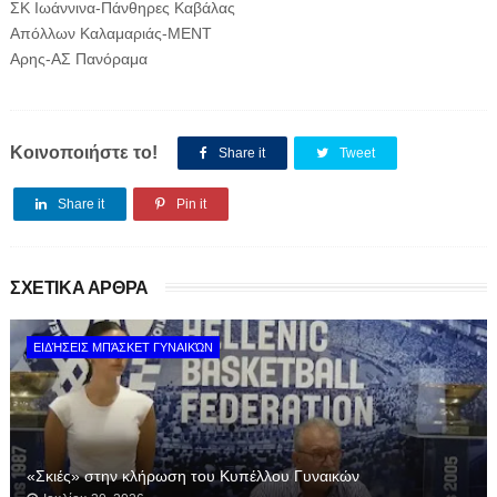
ΣΚ Ιωάννινα-Πάνθηρες Καβάλας
Απόλλων Καλαμαριάς-ΜΕΝΤ
Αρης-ΑΣ Πανόραμα
Κοινοποιήστε το!
Share it
Tweet
Share it
Pin it
ΣΧΕΤΙΚΑ ΑΡΘΡΑ
ΕΙΔΉΣΕΙΣ ΜΠΆΣΚΕΤ ΓΥΝΑΙΚΏΝ
«Σκιές» στην κλήρωση του Κυπέλλου Γυναικών