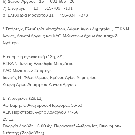
6) Δαναοί Αργους 15 682-656 26
7) Σπόρτιγκ 13 515-706 -191
8) Ελευθερία Μοσχάτου 11 456-834 -378
* Σπόρτιγκ, Ελευθερία Μοσχάτου, Δάφνη Αγίου Δημητρίου, ΕΣΚΔ Ν.
Ιωνίας, Δαναοί Αργους και ΚΑΟ Μελισσίων έχουν ένα παιχνίδι
λιγότερο.
Η επόμενη αγωνιστική (13η, 8/1)
ΕΣΚΔ Ν. Ιωνίας-Ελευθερία Μοσχάτου
ΚΑΟ Μελισσίων-Σπόρτιγκ
Ιωνικός Ν. Φιλαδέλφειας-Κρόνος Αγίου Δημητρίου
Δάφνη Αγίου Δημητρίου-Δαναοί Αργους
Β’ Υποόμιλος (28/12)
ΑΟ Βάρης Ο Αναγυρούς-Πορφύρας 36-53
ΑΕΚ Περιστερίου-Άρης Χολαργού 74-66
29/12
Γεωργία Λαούδη 16.00 Αγ. Παρασκευή-Ανδρογέας Οικονόμου-
Ντάτσης (Ζερβούδης)