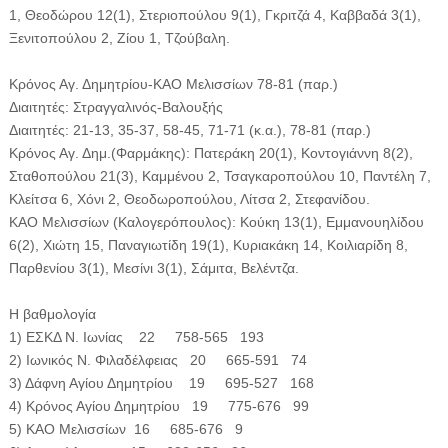
1, Θεοδώρου 12(1), Στεριοπούλου 9(1), Γκριτζά 4, Καββαδά 3(1),
Ξενιτοπούλου 2, Ζίου 1, Τζούβαλη.
Κρόνος Αγ. Δημητρίου-ΚΑΟ Μελισσίων 78-81 (παρ.)
Διαιτητές: Στραγγαλινός-Βαλουξής
Διαιτητές: 21-13, 35-37, 58-45, 71-71 (κ.α.), 78-81 (παρ.)
Κρόνος Αγ. Δημ.(Φαρμάκης): Πατεράκη 20(1), Κοντογιάννη 8(2),
Σταθοπούλου 21(3), Καμμένου 2, Τσαγκαροπούλου 10, Παντέλη 7,
Κλείτσα 6, Χόνι 2, Θεοδωροπούλου, Λίτσα 2, Στεφανίδου.
ΚΑΟ Μελισσίων (Καλογερόπουλος): Κούκη 13(1), Εμμανουηλίδου
6(2), Χιώτη 15, Παναγιωτίδη 19(1), Κυριακάκη 14, Κοιλιαρίδη 8,
Παρθενίου 3(1), Μεσίνι 3(1), Σάμιτα, Βελέντζα.
Η βαθμολογία
1) ΕΣΚΔ Ν. Ιωνίας 22 758-565 193
2) Ιωνικός Ν. Φιλαδέλφειας 20 665-591 74
3) Δάφνη Αγίου Δημητρίου 19 695-527 168
4) Κρόνος Αγίου Δημητρίου 19 775-676 99
5) ΚΑΟ Μελισσίων 16 685-676 9