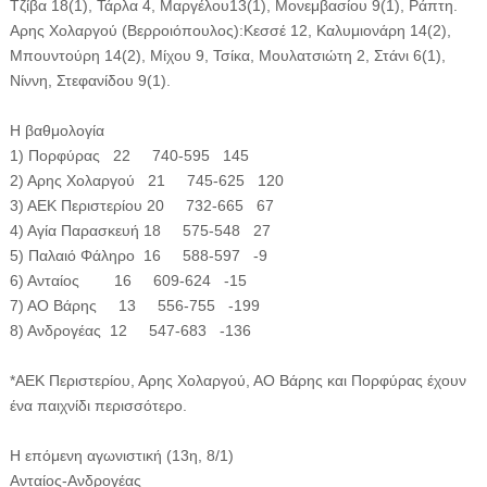
Τζίβα 18(1), Τάρλα 4, Μαργέλου13(1), Μονεμβασίου 9(1), Ράπτη.
Αρης Χολαργού (Βερροιόπουλος):Κεσσέ 12, Καλυμιονάρη 14(2),
Μπουντούρη 14(2), Μίχου 9, Τσίκα, Μουλατσιώτη 2, Στάνι 6(1),
Νίννη, Στεφανίδου 9(1).
Η βαθμολογία
1) Πορφύρας 22 740-595 145
2) Αρης Χολαργού 21 745-625 120
3) ΑΕΚ Περιστερίου 20 732-665 67
4) Αγία Παρασκευή 18 575-548 27
5) Παλαιό Φάληρο 16 588-597 -9
6) Ανταίος 16 609-624 -15
7) ΑΟ Βάρης 13 556-755 -199
8) Ανδρογέας 12 547-683 -136
*ΑΕΚ Περιστερίου, Αρης Χολαργού, ΑΟ Βάρης και Πορφύρας έχουν
ένα παιχνίδι περισσότερο.
Η επόμενη αγωνιστική (13η, 8/1)
Ανταίος-Ανδρογέας