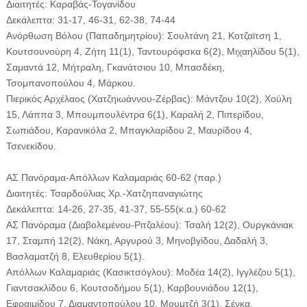
Διαιτητές: Καραβάς-Τογανίδου
Δεκάλεπτα: 31-17, 46-31, 62-38, 74-44
Ανόρθωση Βόλου (Παπαδημητρίου): Σουλτάνη 21, Κοτζαϊτση 1,
Κουτσουνούρη 4, Ζήτη 11(1), Ταντουρόφσκα 6(2), Μιχαηλίδου 5(1),
Σαμαντά 12, Μήτραλη, Γκανάτσιου 10, Μπασδέκη,
Τσομπανοπούλου 4, Μάρκου.
Πιερικός Αρχέλαος (Χατζηιωάννου-Ζέρβας): Μάντζου 10(2), Χούλη
15, Λάππα 3, Μπουμπουλέντρα 6(1), Καραλή 2, Πιπερίδου,
Σωπιάδου, Καρανικόλα 2, Μπαγκλαρίδου 2, Μαυρίδου 4,
Τσενεκίδου.
ΑΣ Πανόραμα-Απόλλων Καλαμαριάς 60-62 (παρ.)
Διαιτητές: Τσαρδούλιας Χρ.-Χατζηπαναγιώτης
Δεκάλεπτα: 14-26, 27-35, 41-37, 55-55(κ.α.) 60-62
ΑΣ Πανόραμα (Διαβολεμένου-Ριτζαλέου): Τσαλή 12(2), Ουργκάνιακ
17, Σταμπή 12(2), Νάκη, Αργυρού 3, Μηνοβγίδου, Δαδαλή 3,
Βασλαματζή 8, Ελευθερίου 5(1).
Απόλλων Καλαμαριάς (Κασικτσόγλου): Μοδέα 14(2), Ιγγλέζου 5(1),
Γιαντσακλίδου 6, Κουτσοδήμου 5(1), Καρβουνιάδου 12(1),
Εφραιμίδου 7, Διαμαντοπούλου 10, Μουμτζή 3(1), Σένκα.