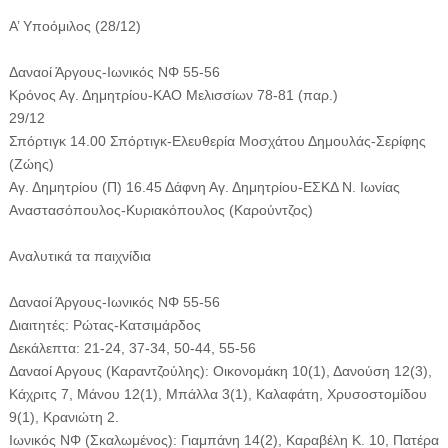
Α’ Υποόμιλος (28/12)
Δαναοί Άργους-Ιωνικός ΝΦ 55-56
Κρόνος Αγ. Δημητρίου-ΚΑΟ Μελισσίων 78-81 (παρ.)
29/12
Σπόρτιγκ 14.00 Σπόρτιγκ-Ελευθερία Μοσχάτου Δημουλάς-Σερίφης
(Ζώης)
Αγ. Δημητρίου (Π) 16.45 Δάφνη Αγ. Δημητρίου-ΕΣΚΔ Ν. Ιωνίας
Αναστασόπουλος-Κυριακόπουλος (Καρούντζος)
Αναλυτικά τα παιχνίδια
Δαναοί Άργους-Ιωνικός ΝΦ 55-56
Διαιτητές: Ρώτας-Κατσιμάρδος
Δεκάλεπτα: 21-24, 37-34, 50-44, 55-56
Δαναοί Αργους (Καραντζούλης): Οικονομάκη 10(1), Δανούση 12(3),
Κάχριτς 7, Μάνου 12(1), Μπάλλα 3(1), Καλαφάτη, Χρυσοστομίδου
9(1), Κρανιώτη 2.
Ιωνικός ΝΦ (Σκαλωμένος): Γιαμπάνη 14(2), Καραβέλη Κ. 10, Πατέρα