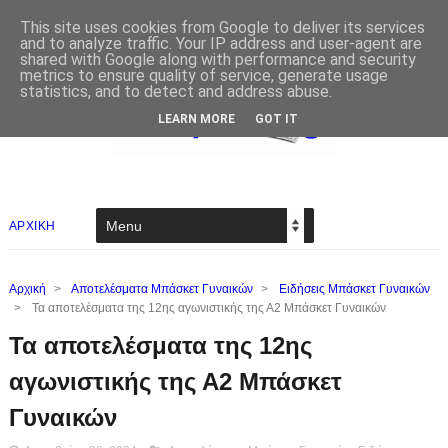
This site uses cookies from Google to deliver its services
and to analyze traffic. Your IP address and user-agent are
shared with Google along with performance and security
metrics to ensure quality of service, generate usage
statistics, and to detect and address abuse.
LEARN MORE
GOT IT
ΑΡΧΙΚΗ
Αρχική
>
Αποτελέσματα Μπάσκετ Γυναικών
>
Ειδήσεις Μπάσκετ Γυναικών
>
Τα αποτελέσματα της 12ης αγωνιστικής της Α2 Μπάσκετ Γυναικών
Τα αποτελέσματα της 12ης
αγωνιστικής της Α2 Μπάσκετ
Γυναικών