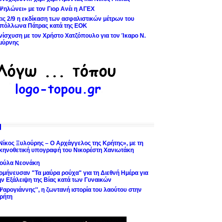
Ψηλώνει» με τον Γιορ Ανέι η ΑΓΕΧ
τις 2/9 η εκδίκαση των ασφαλιστικών μέτρων του
πόλλωνα Πάτρας κατά της ΕΟΚ
νίσχυση με τον Χρήστο Χατζόπουλο για τον Ίκαρο Ν.
μύρνης
Νίκος Ξυλούρης – Ο Αρχάγγελος της Κρήτης», με τη
κηνοθετική υπογραφή του Νικορέστη Χανιωτάκη
ούλα Νεονάκη
ρμήνευσαν "Τα μαύρα ρούχα" για τη Διεθνή Ημέρα για
ην Εξάλειψη της Βίας κατά των Γυναικών
'Ψαρογιάννης'', η ζωντανή ιστορία του λαούτου στην
ρήτη