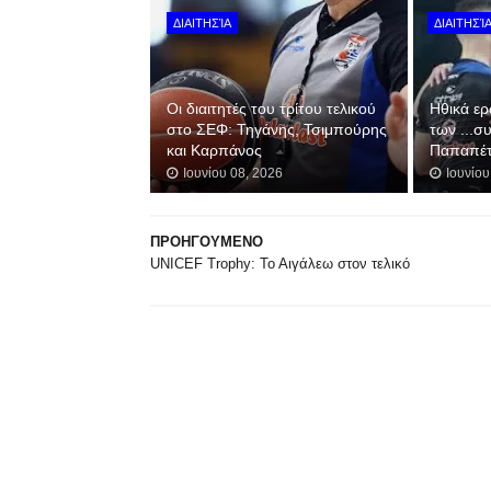
ΔΙΑΙΤΗΣΊΑ
ΔΙΑΙΤΗΣΊ
Οι διαιτητές του τρίτου τελικού
Hθικά ερ
στο ΣΕΦ: Τηγάνης, Τσιμπούρης
των ...σ
και Καρπάνος
Παπαπέτ
Ιουνίου 08, 2026
Ιουνίου
ΠΡΟΗΓΟΥΜΕΝΟ
UNICEF Trophy: Το Αιγάλεω στον τελικό