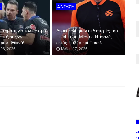
Α
ΔΙΑΙΤΗΣΊΑ
ωτήματα για τoν ορισμό
Ανακοινώθηκαν οι διαιτητές του
υνταξιούχων
Final Four: Μέσα ο Ντιφαλά,
ρου–Θεονά!!!
εκτός Γιαβόρ και Πουκλ
 06, 2026
Μαΐου 17, 2026
«
Σ