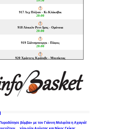
Πυροδότησε βόμβα» με τον Γιάννη Μολφέτα η Αχαγιά!
υνεχίζουν… χέρι-χέρι Αμύντας και Νίκος Γκίκας