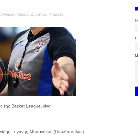
τ Ανδρών
,
Ορισμοί Διαιτητών Μπάσκετ
Ό
Η
Μ
ής της Basket League, είναι:
ανίδης-Τηγάνης-Μαρτινάκος (Παυλόπουλος)