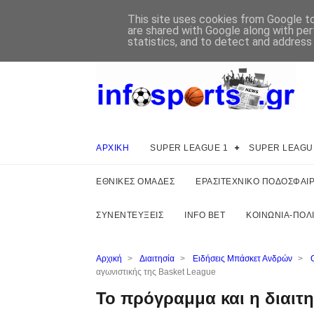
This site uses cookies from Google to 
are shared with Google along with per
statistics, and to detect and address
ΑΡΧΙΚΗ
SUPER LEAGUE 1
SUPER LEAGU
ΕΘΝΙΚΕΣ ΟΜΑΔΕΣ
ΕΡΑΣΙΤΕΧΝΙΚΟ ΠΟΔΟΣΦΑΙ
ΣΥΝΕΝΤΕΥΞΕΙΣ
INFO BET
ΚΟΙΝΩΝΙΑ-ΠΟΛΙ
Αρχική
>
Διαιτησία
>
Ειδήσεις Μπάσκετ Ανδρών
>
αγωνιστικής της Basket League
Το πρόγραμμα και η διαιτη