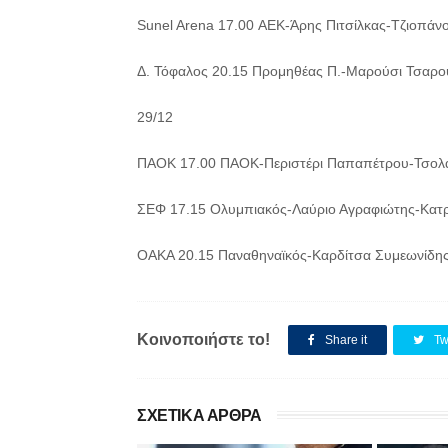
Sunel Arena 17.00 ΑΕΚ-Άρης Πιτσίλκας-Τζιοπάν
Δ. Τόφαλος 20.15 Προμηθέας Π.-Μαρούσι Τσαρο
29/12
ΠΑΟΚ 17.00 ΠΑΟΚ-Περιστέρι Παπαπέτρου-Τσολ
ΣΕΦ 17.15 Ολυμπιακός-Λαύριο Αγραφιώτης-Κατρ
ΟΑΚΑ 20.15 Παναθηναϊκός-Καρδίτσα Συμεωνίδης-
Κοινοποιήστε το!
Share it
Tw
ΣΧΕΤΙΚΑ ΑΡΘΡΑ