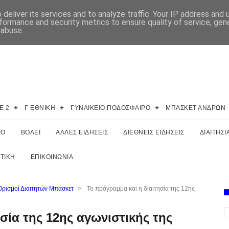
deliver its services and to analyze traffic. Your IP address and
formance and security metrics to ensure quality of service, ge
 abuse.
E 2
Γ ΕΘΝΙΚΗ
ΓΥΝΑΙΚΕΙΟ ΠΟΔΟΣΦΑΙΡΟ
ΜΠΑΣΚΕΤ ΑΝΔΡΩΝ
ΡΟ
ΒΟΛΕΪ
ΑΛΛΕΣ ΕΙΔΗΣΕΙΣ
ΔΙΕΘΝΕΙΣ ΕΙΔΗΣΕΙΣ
ΔΙΑΙΤΗΣΙ
ΤΙΚΗ
ΕΠΙΚΟΙΝΩΝΙΑ
Ορισμοί Διαιτητών Μπάσκετ
>
Το πρόγραμμα και η διαιτησία της 12ης
σία της 12ης αγωνιστικής της