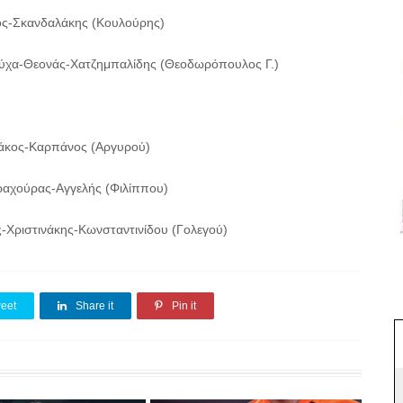
ος-Σκανδαλάκης (Κουλούρης)
ύχα-Θεονάς-Χατζημπαλίδης (Θεοδωρόπουλος Γ.)
άκος-Καρπάνος (Αργυρού)
αχούρας-Αγγελής (Φιλίππου)
Χριστινάκης-Κωνσταντινίδου (Γολεγού)
eet
Share it
Pin it