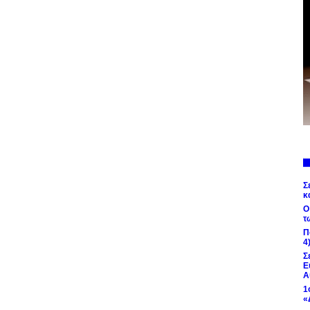
Σ
κ
Ο
τ
Π
4
Σ
Ε
Α
1
«