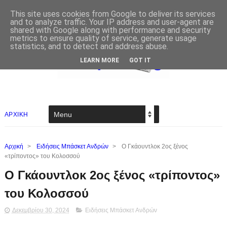
This site uses cookies from Google to deliver its services
and to analyze traffic. Your IP address and user-agent are
shared with Google along with performance and security
metrics to ensure quality of service, generate usage
statistics, and to detect and address abuse.
LEARN MORE
GOT IT
ΑΡΧΙΚΗ
Αρχική
>
Ειδήσεις Μπάσκετ Ανδρών
>
Ο Γκάουντλοκ 2ος ξένος
«τρίποντος» του Κολοσσού
Ο Γκάουντλοκ 2ος ξένος «τρίποντος»
του Κολοσσού
Δεκεμβρίου 30, 2024
Ειδήσεις Μπάσκετ Ανδρών