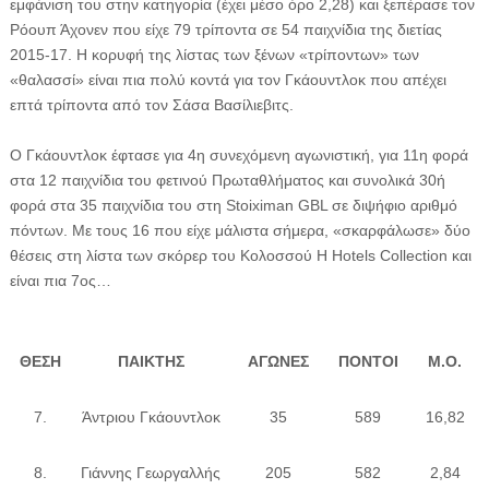
εμφάνιση του στην κατηγορία (έχει μέσο όρο 2,28) και ξεπέρασε τον
Ρόουπ Άχονεν που είχε 79 τρίποντα σε 54 παιχνίδια της διετίας
2015-17. Η κορυφή της λίστας των ξένων «τρίποντων» των
«θαλασσί» είναι πια πολύ κοντά για τον Γκάουντλοκ που απέχει
επτά τρίποντα από τον Σάσα Βασίλιεβιτς.
Ο Γκάουντλοκ έφτασε για 4η συνεχόμενη αγωνιστική, για 11η φορά
στα 12 παιχνίδια του φετινού Πρωταθλήματος και συνολικά 30ή
φορά στα 35 παιχνίδια του στη Stoiximan GBL σε διψήφιο αριθμό
πόντων. Με τους 16 που είχε μάλιστα σήμερα, «σκαρφάλωσε» δύο
θέσεις στη λίστα των σκόρερ του Κολοσσού H Hotels Collection και
είναι πια 7ος…
ΘΕΣΗ
ΠΑΙΚΤΗΣ
ΑΓΩΝΕΣ
ΠΟΝΤΟΙ
Μ.Ο.
7.
Άντριου Γκάουντλοκ
35
589
16,82
8.
Γιάννης Γεωργαλλής
205
582
2,84