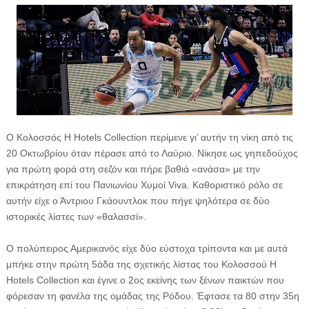
Ο Κολοσσός H Hotels Collection περίμενε γι’ αυτήν τη νίκη από τις
20 Οκτωβρίου όταν πέρασε από το Λαύριο. Νίκησε ως γηπεδούχος
για πρώτη φορά στη σεζόν και πήρε βαθιά «ανάσα» με την
επικράτηση επί του Πανιωνίου Χυμοί Viva. Καθοριστικό ρόλο σε
αυτήν είχε ο Άντριου Γκάουντλοκ που πήγε ψηλότερα σε δύο
ιστορικές λίστες των «θαλασσί».
Ο πολύπειρος Αμερικανός είχε δύο εύστοχα τρίποντα και με αυτά
μπήκε στην πρώτη 5άδα της σχετικής λίστας του Κολοσσού H
Hotels Collection και έγινε ο 2ος εκείνης των ξένων παικτών που
φόρεσαν τη φανέλα της ομάδας της Ρόδου. Έφτασε τα 80 στην 35η