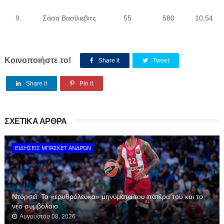
9.
Σάσα Βασίλιεβιτς
55
580
10,54
Κοινοποιήστε το!
Share it
Tweet
Share it
Pin it
ΣΧΕΤΙΚΑ ΑΡΘΡΑ
ΕΙΔΉΣΕΙΣ ΜΠΆΣΚΕΤ ΑΝΔΡΏΝ
Ντόρσεϊ: Τα «ερυθρόλευκα» μηνύματα του πατέρα του και το
νέο συμβόλαιο
Αυγούστου 08, 2026