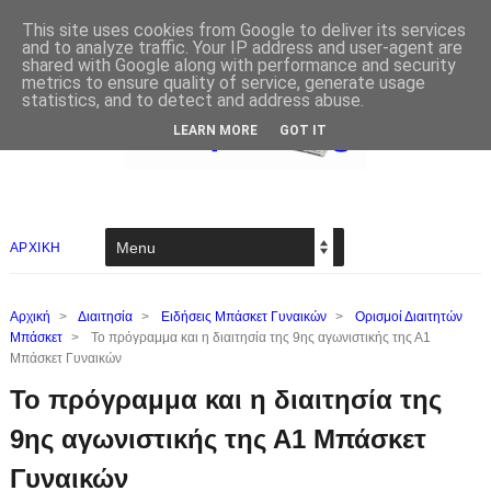
This site uses cookies from Google to deliver its services
and to analyze traffic. Your IP address and user-agent are
shared with Google along with performance and security
metrics to ensure quality of service, generate usage
statistics, and to detect and address abuse.
LEARN MORE
GOT IT
ΑΡΧΙΚΗ
Αρχική
>
Διαιτησία
>
Ειδήσεις Μπάσκετ Γυναικών
>
Ορισμοί Διαιτητών
Μπάσκετ
>
Το πρόγραμμα και η διαιτησία της 9ης αγωνιστικής της Α1
Μπάσκετ Γυναικών
Το πρόγραμμα και η διαιτησία της
9ης αγωνιστικής της Α1 Μπάσκετ
Γυναικών