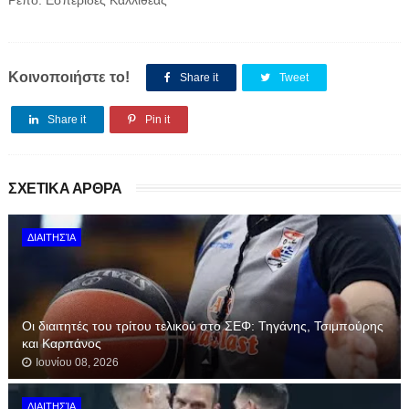
Ρεπό: Εσπερίδες Καλλιθέας
Κοινοποιήστε το!
Share it
Tweet
Share it
Pin it
ΣΧΕΤΙΚΑ ΑΡΘΡΑ
ΔΙΑΙΤΗΣΊΑ
Οι διαιτητές του τρίτου τελικού στο ΣΕΦ: Τηγάνης, Τσιμπούρης
και Καρπάνος
Ιουνίου 08, 2026
ΔΙΑΙΤΗΣΊΑ