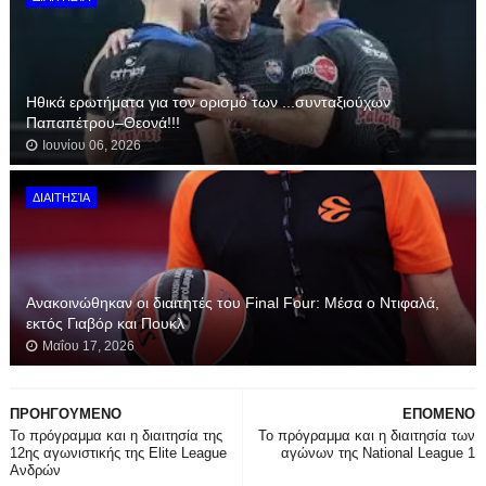
Hθικά ερωτήματα για τoν ορισμό των ...συνταξιούχων
Παπαπέτρου–Θεονά!!!
Ιουνίου 06, 2026
ΔΙΑΙΤΗΣΊΑ
Ανακοινώθηκαν οι διαιτητές του Final Four: Μέσα ο Ντιφαλά,
εκτός Γιαβόρ και Πουκλ
Μαΐου 17, 2026
ΠΡΟΗΓΟΥΜΕΝΟ
ΕΠΟΜΕΝΟ
Το πρόγραμμα και η διαιτησία της
Το πρόγραμμα και η διαιτησία των
12ης αγωνιστικής της Elite League
αγώνων της National League 1
Ανδρών