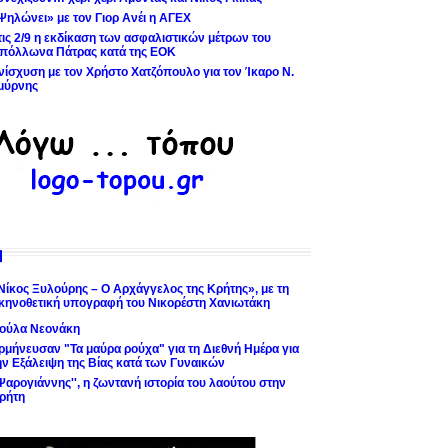
Ψηλώνει» με τον Γιορ Ανέι η ΑΓΕΧ
τις 2/9 η εκδίκαση των ασφαλιστικών μέτρων του
πόλλωνα Πάτρας κατά της ΕΟΚ
νίσχυση με τον Χρήστο Χατζόπουλο για τον Ίκαρο Ν.
μύρνης
Νίκος Ξυλούρης – Ο Αρχάγγελος της Κρήτης», με τη
κηνοθετική υπογραφή του Νικορέστη Χανιωτάκη
ούλα Νεονάκη
ρμήνευσαν "Τα μαύρα ρούχα" για τη Διεθνή Ημέρα για
ην Εξάλειψη της Βίας κατά των Γυναικών
'Ψαρογιάννης'', η ζωντανή ιστορία του λαούτου στην
ρήτη