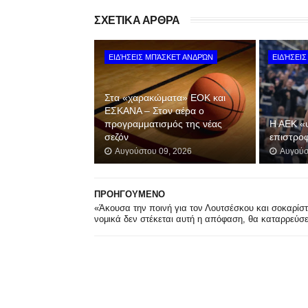
ΣΧΕΤΙΚΑ ΑΡΘΡΑ
ΕΙΔΉΣΕΙΣ ΜΠΆΣΚΕΤ ΑΝΔΡΏΝ
ΕΙΔΉΣΕΙ
Στα «χαρακώματα» ΕΟΚ και
ΕΣΚΑΝΑ – Στον αέρα ο
προγραμματισμός της νέας
Η ΑΕΚ «ψ
σεζόν
επιστρο
Αυγούστου 09, 2026
Αυγούσ
ΠΡΟΗΓΟΥΜΕΝΟ
«Άκουσα την ποινή για τον Λουτσέσκου και σοκαρίσ
νομικά δεν στέκεται αυτή η απόφαση, θα καταρρεύσε