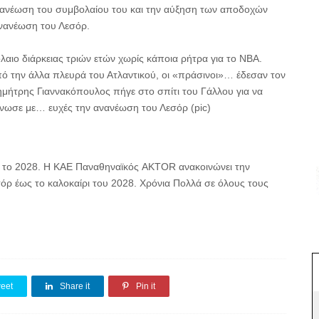
ανανέωση του συμβολαίου του και την αύξηση των αποδοχών
ανανέωση του Λεσόρ.
αιο διάρκειας τριών ετών χωρίς κάποια ρήτρα για το NBA.
πό την άλλα πλευρά του Ατλαντικού, οι «πράσινοι»… έδεσαν τον
μήτρης Γιαννακόπουλος πήγε στο σπίτι του Γάλλου για να
ίνωσε με… ευχές την ανανέωση του Λεσόρ (pic)
το 2028. Η ΚΑΕ Παναθηναϊκός AKTOR ανακοινώνει την
όρ έως το καλοκαίρι του 2028. Χρόνια Πολλά σε όλους τους
eet
Share it
Pin it