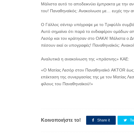
Μάλιστα αυτό το αποδεικνύει έμπρακτα με την 
του! Παναθηναϊκός: Ανακοίνωσε με… ευχές την 
Ο Γάλλος σέντερ υπέγραψε με το Τριφύλλι συμβόλ
Αυτό σημαίνει ότι παρά το ενδιαφέρον ομάδων α
Λεσόρ και τον κράτησαν στο ΟΑΚΑ! Μάλιστα ο Δη
πέσουν εκεί οι υπογραφές! Παναθηναϊκός: Ανακο
Αναλυτικά η ανακοίνωση της «πράσινης» ΚΑΕ:
«Ο Ματίας Λεσόρ στον Παναθηναϊκό AKTOR έως 
επέκταση της συνεργασίας της με τον Ματίας Λεσ
φίλους του Παναθηναϊκού!»
Κοινοποιήστε το!
Share it
Tw