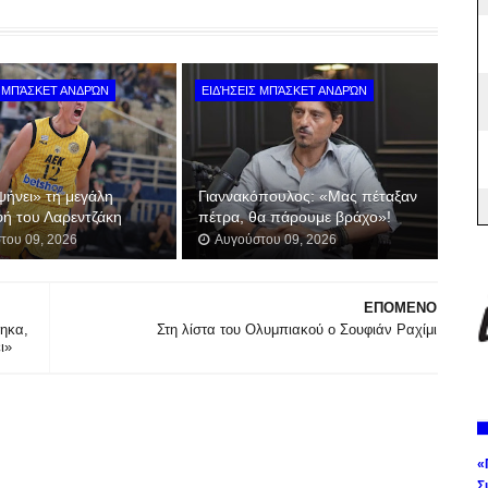
Σ ΜΠΆΣΚΕΤ ΑΝΔΡΏΝ
ΕΙΔΉΣΕΙΣ ΜΠΆΣΚΕΤ ΑΝΔΡΏΝ
ήνει» τη μεγάλη
Γιαννακόπουλος: «Μας πέταξαν
φή του Λαρεντζάκη
πέτρα, θα πάρουμε βράχο»!
του 09, 2026
Αυγούστου 09, 2026
ΕΠΟΜΕΝΟ
τηκα,
Στη λίστα του Ολυμπιακού ο Σουφιάν Ραχίμι
ι»
«
Σ