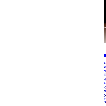
Σ
τ
Π
4
«
Ε
«
Μ
Ο
σ
Ο