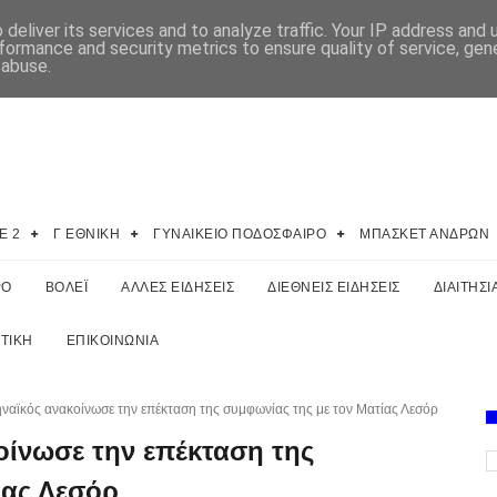
deliver its services and to analyze traffic. Your IP address and
formance and security metrics to ensure quality of service, ge
 abuse.
E 2
Γ ΕΘΝΙΚΗ
ΓΥΝΑΙΚΕΙΟ ΠΟΔΟΣΦΑΙΡΟ
ΜΠΑΣΚΕΤ ΑΝΔΡΩΝ
ΡΟ
ΒΟΛΕΪ
ΑΛΛΕΣ ΕΙΔΗΣΕΙΣ
ΔΙΕΘΝΕΙΣ ΕΙΔΗΣΕΙΣ
ΔΙΑΙΤΗΣΙ
ΤΙΚΗ
ΕΠΙΚΟΙΝΩΝΙΑ
αϊκός ανακοίνωσε την επέκταση της συμφωνίας της με τον Ματίας Λεσόρ
ίνωσε την επέκταση της
ίας Λεσόρ