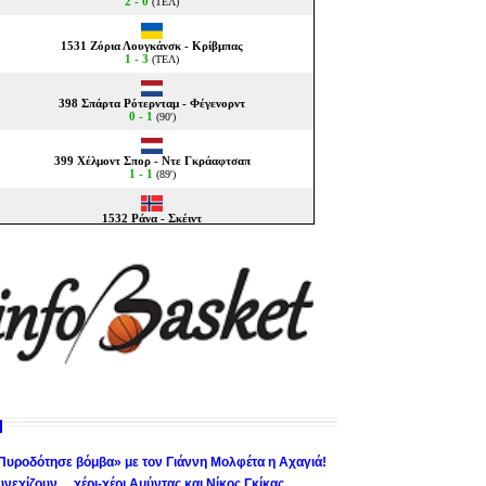
Πυροδότησε βόμβα» με τον Γιάννη Μολφέτα η Αχαγιά!
υνεχίζουν… χέρι-χέρι Αμύντας και Νίκος Γκίκας