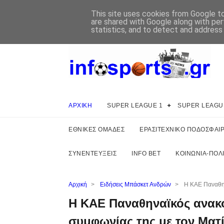
This site uses cookies from Google to 
are shared with Google along with per
statistics, and to detect and address
ΑΡΧΙΚΗ
SUPER LEAGUE 1
SUPER LEAGU
ΕΘΝΙΚΕΣ ΟΜΑΔΕΣ
ΕΡΑΣΙΤΕΧΝΙΚΟ ΠΟΔΟΣΦΑΙ
ΣΥΝΕΝΤΕΥΞΕΙΣ
INFO BET
ΚΟΙΝΩΝΙΑ-ΠΟΛΙ
Αρχική
>
Ειδήσεις Μπάσκετ Ανδρών
>
Η ΚΑΕ Παναθην
Η ΚΑΕ Παναθηναϊκός ανακο
συμφωνίας της με τον Ματ