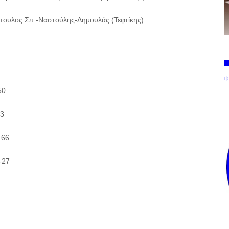
όπουλος Σπ.-Ναστούλης-Δημουλάς (Τεφτίκης)
Φ
50
3
66
-27