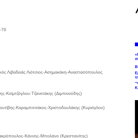
70
«
σ
Β
ικός Λιβαδειάς Λιότσιος-Ασημακάκη-Αναστασόπουλος
Ε
τ
'
Κ
ης-Κοϊμτζόγλου-Τζανετάκης (Διμπινούδης)
ουτίβης-Καραμπιτσάκος-Χριστοδουλάκης (Κυριόγλου)
ακρόπουλος-Κάννης-Μπολάνο (Κρεσταινίτης)