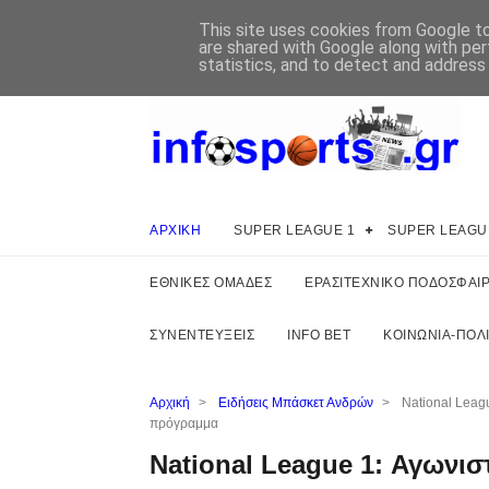
This site uses cookies from Google to 
are shared with Google along with per
statistics, and to detect and address
ΑΡΧΙΚΗ
SUPER LEAGUE 1
SUPER LEAGU
ΕΘΝΙΚΕΣ ΟΜΑΔΕΣ
ΕΡΑΣΙΤΕΧΝΙΚΟ ΠΟΔΟΣΦΑΙ
ΣΥΝΕΝΤΕΥΞΕΙΣ
INFO BET
ΚΟΙΝΩΝΙΑ-ΠΟΛΙ
Αρχική
>
Ειδήσεις Μπάσκετ Ανδρών
>
National Leag
πρόγραμμα
National League 1: Αγωνι