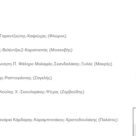
Γαραντζιώτης-Καψιώχας (Φλώρος)
ης-Βελέντζας2-Καραπαπάς (Μοσκοβής)
γέννηση-Π. Φάληρο Μαλαμάς-Σκανδαλάκης-Ξυλάς (Μακρής)
ης-Ραπτογιάννης (Ζαγκλής)
ούλης Χ.-Σκουλαρίκης-Ψύχας (Ζερβούδης)
ανάρια Κάρδαρης-Καραμπιτσάκος-Χριστοδουλάκης (Παλάτος)