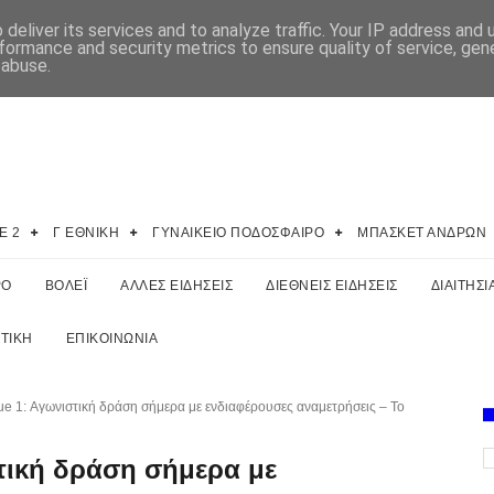
deliver its services and to analyze traffic. Your IP address and
formance and security metrics to ensure quality of service, ge
 abuse.
E 2
Γ ΕΘΝΙΚΗ
ΓΥΝΑΙΚΕΙΟ ΠΟΔΟΣΦΑΙΡΟ
ΜΠΑΣΚΕΤ ΑΝΔΡΩΝ
ΡΟ
ΒΟΛΕΪ
ΑΛΛΕΣ ΕΙΔΗΣΕΙΣ
ΔΙΕΘΝΕΙΣ ΕΙΔΗΣΕΙΣ
ΔΙΑΙΤΗΣΙ
ΤΙΚΗ
ΕΠΙΚΟΙΝΩΝΙΑ
ue 1: Αγωνιστική δράση σήμερα με ενδιαφέρουσες αναμετρήσεις – Το
στική δράση σήμερα με