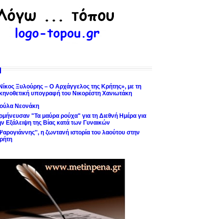
Νίκος Ξυλούρης – Ο Αρχάγγελος της Κρήτης», με τη
κηνοθετική υπογραφή του Νικορέστη Χανιωτάκη
ούλα Νεονάκη
ρμήνευσαν "Τα μαύρα ρούχα" για τη Διεθνή Ημέρα για
ην Εξάλειψη της Βίας κατά των Γυναικών
'Ψαρογιάννης'', η ζωντανή ιστορία του λαούτου στην
ρήτη