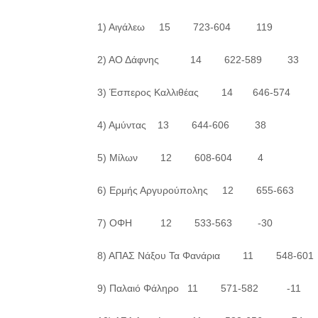
1) Αιγάλεω 15 723-604 119
2) ΑΟ Δάφνης 14 622-589 33
3) Έσπερος Καλλιθέας 14 646-574 
4) Αμύντας 13 644-606 38
5) Μίλων 12 608-604 4
6) Ερμής Αργυρούπολης 12 655-663 
7) ΟΦΗ 12 533-563 -30
8) ΑΠΑΣ Νάξου Τα Φανάρια 11 548-6
9) Παλαιό Φάληρο 11 571-582 -11