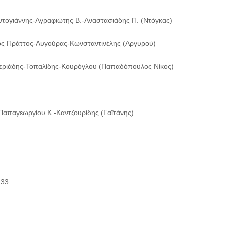
ντογιάννης-Αγραφιώτης Β.-Αναστασιάδης Π. (Ντόγκας)
ός Πράττος-Λυγούρας-Κωνσταντινέλης (Αργυρού)
εριάδης-Τοπαλίδης-Κουρόγλου (Παπαδόπουλος Νίκος)
απαγεωργίου Κ.-Καντζουρίδης (Γαϊτάνης)
33