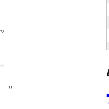
72
-8
01 -53
Φ