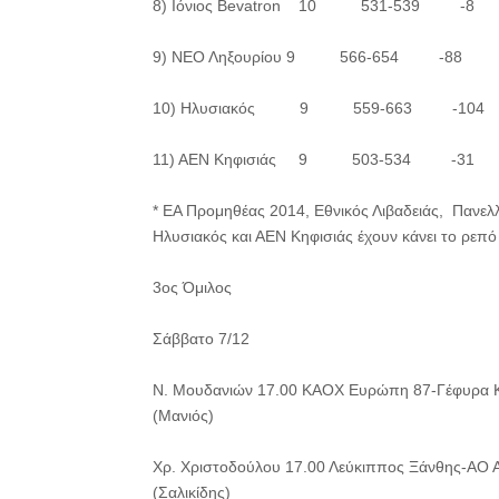
8) Ιόνιος Bevatron 10 531-539 -8
9) ΝΕΟ Ληξουρίου 9 566-654 -88
10) Ηλυσιακός 9 559-663 -104
11) ΑΕΝ Κηφισιάς 9 503-534 -31
* EA Προμηθέας 2014, Εθνικός Λιβαδειάς, Πανελ
Ηλυσιακός και ΑΕΝ Κηφισιάς έχουν κάνει το ρεπό
3ος Όμιλος
Σάββατο 7/12
Ν. Μουδανιών 17.00 ΚΑΟΧ Ευρώπη 87-Γέφυρα 
(Μανιός)
Χρ. Χριστοδούλου 17.00 Λεύκιππος Ξάνθης-ΑΟ 
(Σαλικίδης)