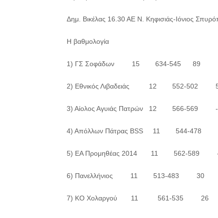
Δημ. Βικέλας 16.30 ΑΕ Ν. Κηφισιάς-Ιόνιος Σπυρ
Η βαθμολογία
1) ΓΣ Σοφάδων 15 634-545 89
2) Εθνικός Λιβαδειάς 12 552-502 
3) Αίολος Αγυιάς Πατρών 12 566-569 -
4) Απόλλων Πάτρας BSS 11 544-478 
5) ΕΑ Προμηθέας 2014 11 562-589 
6) Πανελλήνιος 11 513-483 30
7) ΚΟ Χολαργού 11 561-535 26