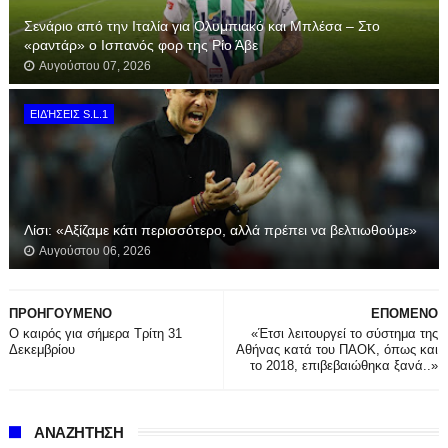
Σενάριο από την Ιταλία για Ολυμπιακό και Μπλέσα – Στο
«ραντάρ» ο Ισπανός φορ της Ρίο Άβε
Αυγούστου 07, 2026
ΕΙΔΉΣΕΙΣ S.L.1
Λίσι: «Αξίζαμε κάτι περισσότερο, αλλά πρέπει να βελτιωθούμε»
Αυγούστου 06, 2026
ΠΡΟΗΓΟΥΜΕΝΟ
ΕΠΟΜΕΝΟ
Ο καιρός για σήμερα Τρίτη 31
«Έτσι λειτουργεί το σύστημα της
Δεκεμβρίου
Αθήνας κατά του ΠΑΟΚ, όπως και
το 2018, επιβεβαιώθηκα ξανά..»
ΑΝΑΖΗΤΗΣΗ