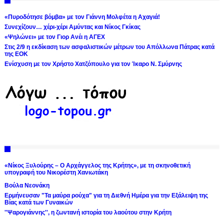
«Πυροδότησε βόμβα» με τον Γιάννη Μολφέτα η Αχαγιά!
Συνεχίζουν… χέρι-χέρι Αμύντας και Νίκος Γκίκας
«Ψηλώνει» με τον Γιορ Ανέι η ΑΓΕΧ
Στις 2/9 η εκδίκαση των ασφαλιστικών μέτρων του Απόλλωνα Πάτρας κατά
της ΕΟΚ
Ενίσχυση με τον Χρήστο Χατζόπουλο για τον Ίκαρο Ν. Σμύρνης
«Νίκος Ξυλούρης – Ο Αρχάγγελος της Κρήτης», με τη σκηνοθετική
υπογραφή του Νικορέστη Χανιωτάκη
Βούλα Νεονάκη
Ερμήνευσαν "Τα μαύρα ρούχα" για τη Διεθνή Ημέρα για την Εξάλειψη της
Βίας κατά των Γυναικών
''Ψαρογιάννης'', η ζωντανή ιστορία του λαούτου στην Κρήτη