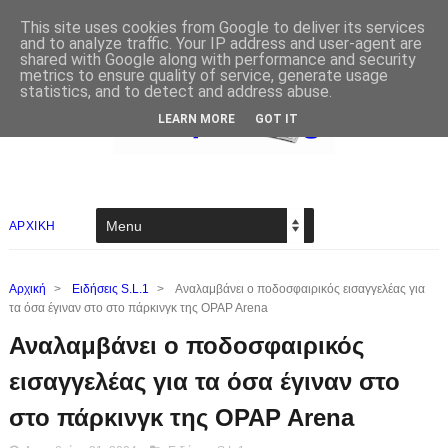
This site uses cookies from Google to deliver its services
and to analyze traffic. Your IP address and user-agent are
shared with Google along with performance and security
metrics to ensure quality of service, generate usage
statistics, and to detect and address abuse.
LEARN MORE
GOT IT
ΑΡΧΙΚΗ
Αρχική
>
Ειδήσεις S.L.1
>
Αναλαμβάνει ο ποδοσφαιρικός εισαγγελέας για
τα όσα έγιναν στο στο πάρκινγκ της OPAP Arena
Αναλαμβάνει ο ποδοσφαιρικός
εισαγγελέας για τα όσα έγιναν στο
στο πάρκινγκ της OPAP Arena