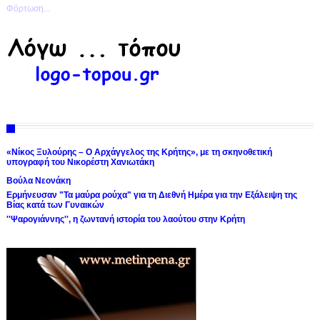
Φόρτωση...
«Νίκος Ξυλούρης – Ο Αρχάγγελος της Κρήτης», με τη σκηνοθετική
υπογραφή του Νικορέστη Χανιωτάκη
Βούλα Νεονάκη
Ερμήνευσαν "Τα μαύρα ρούχα" για τη Διεθνή Ημέρα για την Εξάλειψη της
Βίας κατά των Γυναικών
''Ψαρογιάννης'', η ζωντανή ιστορία του λαούτου στην Κρήτη