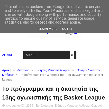
This site uses cookies from Google to deliver its services
and to analyze traffic. Your IP address and user-agent are
shared with Google along with performance and security
metrics to ensure quality of service, generate usage
statistics, and to detect and address abuse.
LEARN MORE
GOT IT
ΑΡΧΙΚΗ
Αρχική
>
Διαιτησία
>
Ειδήσεις Μπάσκετ Ανδρών
>
Ορισμοί Διαιτητών
Μπάσκετ
>
Το πρόγραμμα και η διαιτησία της 13ης αγωνιστικής της Basket
League
Το πρόγραμμα και η διαιτησία της
13ης αγωνιστικής της Basket League
Ιανουαρίου 03, 2025
Διαιτησία
,
Ειδήσεις Μπάσκετ Ανδρών
,
Ορισμοί