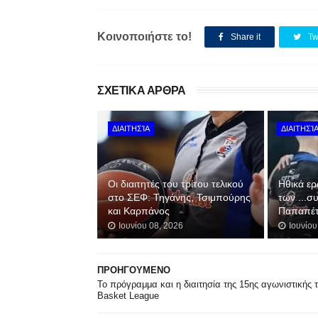
Κοινοποιήστε το!
Share it
Tw
ΣΧΕΤΙΚΑ ΑΡΘΡΑ
ΔΙΑΙΤΗΣΊΑ
ΔΙΑΙΤΗΣΊ
Οι διαιτητές του τρίτου τελικού
Hθικά ερ
στο ΣΕΦ: Τηγάνης, Τσιμπούρης
των ...σ
και Καρπάνος
Παπαπέτ
Ιουνίου 08, 2026
Ιουνίου
ΠΡΟΗΓΟΥΜΕΝΟ
Το πρόγραμμα και η διαιτησία της 15ης αγωνιστικής 
Basket League