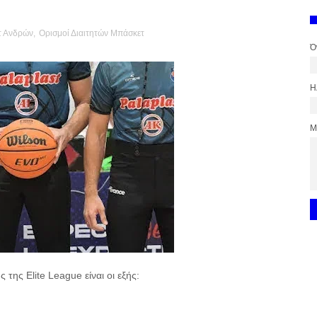
τ Ανδρών
,
Ορισμοί Διαιτητών Μπάσκετ
Ό
Η
Μ
ς της Elite League είναι οι εξής: