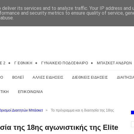
deliver its services and to analyze traffic. Your IP address and
formance and security metrics to ensure quality of service, ge
 abuse.
E 2
Γ ΕΘΝΙΚΗ
ΓΥΝΑΙΚΕΙΟ ΠΟΔΟΣΦΑΙΡΟ
ΜΠΑΣΚΕΤ ΑΝΔΡΩΝ
ΡΟ
ΒΟΛΕΪ
ΑΛΛΕΣ ΕΙΔΗΣΕΙΣ
ΔΙΕΘΝΕΙΣ ΕΙΔΗΣΕΙΣ
ΔΙΑΙΤΗΣΙ
ΤΙΚΗ
ΕΠΙΚΟΙΝΩΝΙΑ
Ορισμοί Διαιτητών Μπάσκετ
>
Το πρόγραμμα και η διαιτησία της 18ης
σία της 18ης αγωνιστικής της Elite