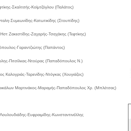
τίκης-Σκαλτσής-Κοϊμτζόγλου (Παλάτος)
ταλη-Συμεωνίδης-Κατωτικίδης (Στουπίδης)
Ηστ Ζακεστίδης-Ζαχαρής-Τσαχάκης (Τεφτίκης)
πουλος-Γαραντζιώτης (Παπάντος)
ώλης-Πιτσίλκας-Ντούρας (Παπαδόπουλος Ν.)
ος Καλογριάς-Ταρενίδης-Ντόγκας (Χουγιάζος)
 Τρικάλων Μαρτινάκος-Μαραμής-Παπαδόπουλος Χρ. (Μπλέτσας)
 Λουλουδιάδης-Ευφραιμίδης-Κωνσταντινέλλης