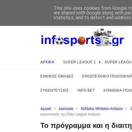
This site uses cookies from Google to 
are shared with Google along with per
statistics, and to detect and address
ΑΡΧΙΚΗ
SUPER LEAGUE 1
SUPER LEAGU
ΕΘΝΙΚΕΣ ΟΜΑΔΕΣ
ΕΡΑΣΙΤΕΧΝΙΚΟ ΠΟΔΟΣΦΑΙ
ΣΥΝΕΝΤΕΥΞΕΙΣ
INFO BET
ΚΟΙΝΩΝΙΑ-ΠΟΛΙ
Αρχική
>
Διαιτησία
>
Ειδήσεις Μπάσκετ Ανδρών
>
αγωνιστικής της Elite League Ανδρών
Το πρόγραμμα και η διαιτη