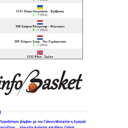
Πυροδότησε βόμβα» με τον Γιάννη Μολφέτα η Αχαγιά!
υνεχίζουν… χέρι-χέρι Αμύντας και Νίκος Γκίκας