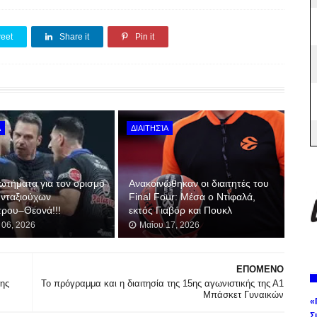
eet
Share it
Pin it
Α
ΔΙΑΙΤΗΣΊΑ
ωτήματα για τoν ορισμό
Ανακοινώθηκαν οι διαιτητές του
υνταξιούχων
Final Four: Μέσα ο Ντιφαλά,
ρου–Θεονά!!!
εκτός Γιαβόρ και Πουκλ
 06, 2026
Μαΐου 17, 2026
ΕΠΟΜΕΝΟ
της
Το πρόγραμμα και η διαιτησία της 15ης αγωνιστικής της Α1
Μπάσκετ Γυναικών
«
Σ