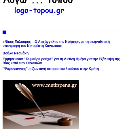
«Νίκος Ξυλούρης – Ο Αρχάγγελος της Κρήτης», με τη σκηνοθετική
υπογραφή του Νικορέστη Χανιωτάκη
Βούλα Νεονάκη
Ερμήνευσαν "Τα μαύρα ρούχα" για τη Διεθνή Ημέρα για την Εξάλειψη της
Βίας κατά των Γυναικών
''Ψαρογιάννης'', η ζωντανή ιστορία του λαούτου στην Κρήτη