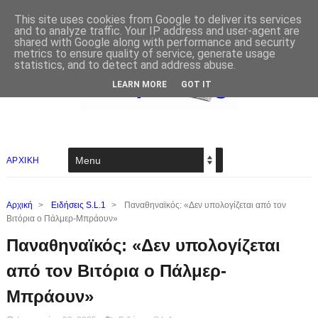
This site uses cookies from Google to deliver its services
and to analyze traffic. Your IP address and user-agent are
shared with Google along with performance and security
metrics to ensure quality of service, generate usage
statistics, and to detect and address abuse.
LEARN MORE
GOT IT
ΑΡΧΙΚΗ
Αρχική
>
Ειδήσεις S.L.1
>
Παναθηναϊκός: «Δεν υπολογίζεται από τον
Βιτόρια ο Πάλμερ-Μπράουν»
Παναθηναϊκός: «Δεν υπολογίζεται
από τον Βιτόρια ο Πάλμερ-
Μπράουν»