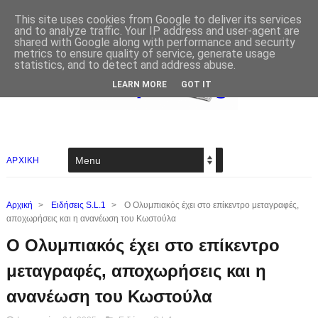
This site uses cookies from Google to deliver its services
and to analyze traffic. Your IP address and user-agent are
shared with Google along with performance and security
metrics to ensure quality of service, generate usage
statistics, and to detect and address abuse.
LEARN MORE
GOT IT
ΑΡΧΙΚΗ
Αρχική
>
Ειδήσεις S.L.1
>
Ο Ολυμπιακός έχει στο επίκεντρο μεταγραφές,
αποχωρήσεις και η ανανέωση του Κωστούλα
Ο Ολυμπιακός έχει στο επίκεντρο
μεταγραφές, αποχωρήσεις και η
ανανέωση του Κωστούλα