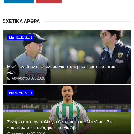
ΣΧΕΤΙΚΑ ΑΡΘΡΑ
ΕΙΔΉΣΕΙΣ S.L.1
Μετά τον Βιτάλις, φουλάρει για στόπερ και αριστερό μπακ η
ΑΕΚ
Αυγούστου 07, 2026
ΕΙΔΉΣΕΙΣ S.L.1
Σενάριο από την Ιταλία για Ολυμπιακό και Μπλέσα – Στο
«ραντάρ» ο Ισπανός φορ της Ρίο Άβε
Αυγούστου 07, 2026