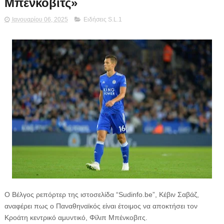
Μπένκοβιτς»
Ιανουαρίου 06, 2025
Ειδήσεις S.L.1
Ο Βέλγος ρεπόρτερ της ιστοσελίδα “Sudinfo.be”, Κέβιν Σαβάζ,
αναφέρει πως ο Παναθηναϊκός είναι έτοιμος να αποκτήσει τον
Κροάτη κεντρικό αμυντικό, Φίλιπ Μπένκοβιτς.