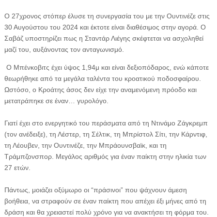
Ο 27χρονος στόπερ έλυσε τη συνεργασία του με την Ουντινέζε στις
30 Αυγούστου του 2024 και έκτοτε είναι διαθέσιμος στην αγορά. Ο
Σαβάζ υποστηρίζει πως η Σταντάρ Λιέγης σκέφτεται να ασχοληθεί
μαζί του, αυξάνοντας τον ανταγωνισμό.
Ο Μπένκοβιτς έχει ύψος 1,94μ και είναι δεξιοπόδαρος, ενώ κάποτε
θεωρήθηκε από τα μεγάλα ταλέντα του κροατικού ποδοσφαίρου.
Ωστόσο, ο Κροάτης άσος δεν είχε την αναμενόμενη πρόοδο και
μετατράπηκε σε έναν… γυρολόγο.
Γιατί έχει στο ενεργητικό του περάσματα από τη Ντινάμο Ζάγκρεμπ
(τον ανέδειξε), τη Λέστερ, τη Σέλτικ, τη Μπρίστολ Σίτι, την Κάρντιφ,
τη Λέουβεν, την Ουντινέζε, την Μπράουνσβαϊκ, και τη
Τράμπζονσπορ. Μεγάλος αριθμός για έναν παίκτη στην ηλικία των
27 ετών.
Πάντως, μοιάζει οξύμωρο οι “πράσινοι” που ψάχνουν άμεση
βοήθεια, να στραφούν σε έναν παίκτη που απέχει έξι μήνες από τη
δράση και θα χρειαστεί πολύ χρόνο για να ανακτήσει τη φόρμα του.