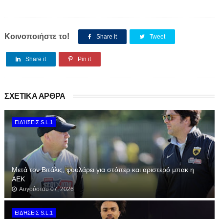
Κοινοποιήστε το!
Share it
Tweet
Share it
Pin it
ΣΧΕΤΙΚΑ ΑΡΘΡΑ
ΕΙΔΉΣΕΙΣ S.L.1
Μετά τον Βιτάλις, φουλάρει για στόπερ και αριστερό μπακ η
ΑΕΚ
Αυγούστου 07, 2026
ΕΙΔΉΣΕΙΣ S.L.1