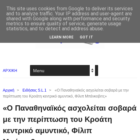
This site uses cookies from Google to deliver its services
and to analyze traffic. Your IP address and user-agent are
shared with Google along with performance and security
metrics to ensure quality of service, generate usage
statistics, and to detect and address abuse.
LEARN MORE
GOT IT
ΑΡΧΙΚΗ
Αρχική
>
Ειδήσεις S.L.1
>
«Ο Παναθηναϊκός ασχολείται σοβαρά με την
περίπτωση του Κροάτη κεντρικό αμυντικό, Φίλιπ Μπένκοβιτς»
«Ο Παναθηναϊκός ασχολείται σοβαρά
με την περίπτωση του Κροάτη
κεντρικό αμυντικό, Φίλιπ