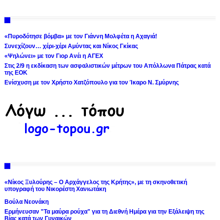
«Πυροδότησε βόμβα» με τον Γιάννη Μολφέτα η Αχαγιά!
Συνεχίζουν… χέρι-χέρι Αμύντας και Νίκος Γκίκας
«Ψηλώνει» με τον Γιορ Ανέι η ΑΓΕΧ
Στις 2/9 η εκδίκαση των ασφαλιστικών μέτρων του Απόλλωνα Πάτρας κατά
της ΕΟΚ
Ενίσχυση με τον Χρήστο Χατζόπουλο για τον Ίκαρο Ν. Σμύρνης
«Νίκος Ξυλούρης – Ο Αρχάγγελος της Κρήτης», με τη σκηνοθετική
υπογραφή του Νικορέστη Χανιωτάκη
Βούλα Νεονάκη
Ερμήνευσαν "Τα μαύρα ρούχα" για τη Διεθνή Ημέρα για την Εξάλειψη της
Βίας κατά των Γυναικών