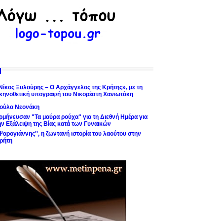
Νίκος Ξυλούρης – Ο Αρχάγγελος της Κρήτης», με τη
κηνοθετική υπογραφή του Νικορέστη Χανιωτάκη
ούλα Νεονάκη
ρμήνευσαν "Τα μαύρα ρούχα" για τη Διεθνή Ημέρα για
ην Εξάλειψη της Βίας κατά των Γυναικών
'Ψαρογιάννης'', η ζωντανή ιστορία του λαούτου στην
ρήτη