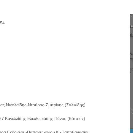
54
ας Νικολαϊδης-Ντούρας-Σμπρίνης (Σαλικίδης)
7 Κανελλίδης-Ελευθεριάδης-Πάνος (Βάτσιος)
υρα Εκίζογλου-Παπαγεωργίου Κ.-Παπαθανασίου