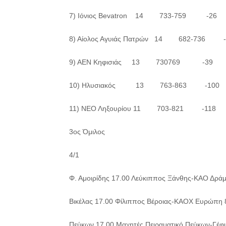
7) Ιόνιος Bevatron 14 733-759 -26
8) Αίολος Αγυιάς Πατρών 14 682-736 -
9) ΑΕΝ Κηφισιάς 13 730769 -39
10) Ηλυσιακός 13 763-863 -100
11) ΝΕΟ Ληξουρίου 11 703-821 -118
3ος Όμιλος
4/1
Φ. Αμοιρίδης 17.00 Λεύκιππος Ξάνθης-ΚΑΟ Δράμ
Βικέλας 17.00 Φίλιππος Βέροιας-ΚΑΟΧ Ευρώπη 8
Πεύκων 17.00 Μαχητές Πειραματικό Πεύκων-Γέφ