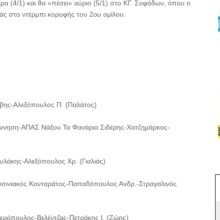
ρα (4/1) και θα «πέσει» αύριο (5/1) στο ΚΓ. Σοφάδων, όπου ο
άς στο ντέρμπι κορυφής του 2ου ομίλου.
βης-Αλεξόπουλος Π. (Παλάτος)
έννηση-ΑΠΑΣ Νάξου Τα Φανάρια Σιδέρης-Χατζημάρκος-
λάκης-Αλεξόπουλος Χρ. (Γιαλιάς)
σινιακός Κονταράτος-Παπαδόπουλος Ανδρ.-Στραγαλινός
ερόπουλος-Βελέντζας-Πετράκης Ι. (Ζώης)