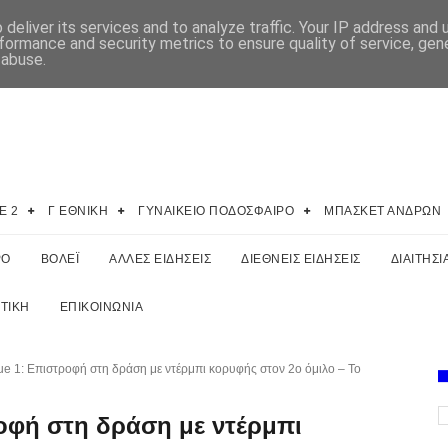
deliver its services and to analyze traffic. Your IP address and
formance and security metrics to ensure quality of service, ge
 abuse.
E 2
Γ ΕΘΝΙΚΗ
ΓΥΝΑΙΚΕΙΟ ΠΟΔΟΣΦΑΙΡΟ
ΜΠΑΣΚΕΤ ΑΝΔΡΩΝ
ΡΟ
ΒΟΛΕΪ
ΑΛΛΕΣ ΕΙΔΗΣΕΙΣ
ΔΙΕΘΝΕΙΣ ΕΙΔΗΣΕΙΣ
ΔΙΑΙΤΗΣΙ
ΤΙΚΗ
ΕΠΙΚΟΙΝΩΝΙΑ
ue 1: Επιστροφή στη δράση με ντέρμπι κορυφής στον 2ο όμιλο – Το
ροφή στη δράση με ντέρμπι