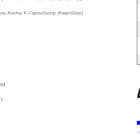
ης-Κούλης Κ.-Γαραντζιώτης (Καφετζέλης)
84
 1
Φ