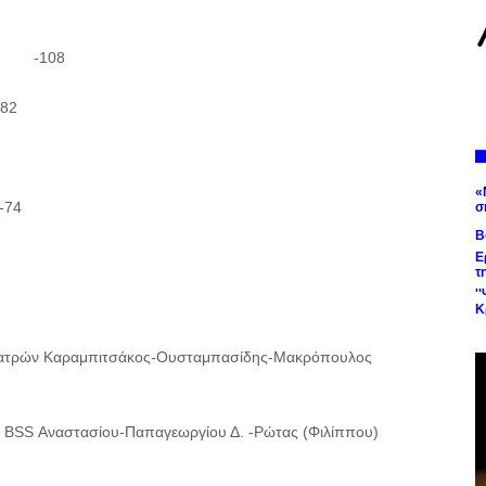
34 -108
82
«
-74
σ
Β
Ε
τ
'
Κ
ς Πατρών Καραμπιτσάκος-Ουσταμπασίδης-Μακρόπουλος
 BSS Αναστασίου-Παπαγεωργίου Δ. -Ρώτας (Φιλίππου)