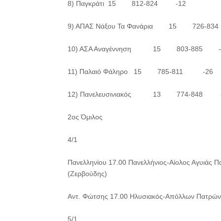
8) Παγκράτι 15 812-824 -12
9) ΑΠΑΣ Νάξου Τα Φανάρια 15 726-8
10) ΑΣΑ Αναγέννηση 15 803-885 -
11) Παλαιό Φάληρο 15 785-811 -26
12) Πανελευσινιακός 13 774-848 
2ος Όμιλος
4/1
Πανελληνίου 17.00 Πανελλήνιος-Αίολος Αγυιά
(Ζερβούδης)
Αντ. Φώτσης 17.00 Ηλυσιακός-Απόλλων Πατρών
5/1