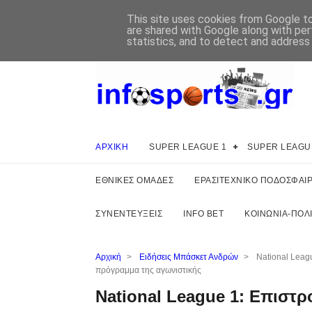
This site uses cookies from Google to 
are shared with Google along with per
statistics, and to detect and address
ΑΡΧΙΚΗ
SUPER LEAGUE 1
SUPER LEAGU
ΕΘΝΙΚΕΣ ΟΜΑΔΕΣ
ΕΡΑΣΙΤΕΧΝΙΚΟ ΠΟΔΟΣΦΑΙ
ΣΥΝΕΝΤΕΥΞΕΙΣ
INFO BET
ΚΟΙΝΩΝΙΑ-ΠΟΛΙ
Αρχική
>
Ειδήσεις Μπάσκετ Ανδρών
>
National Leag
πρόγραμμα της αγωνιστικής
National League 1: Επιστ