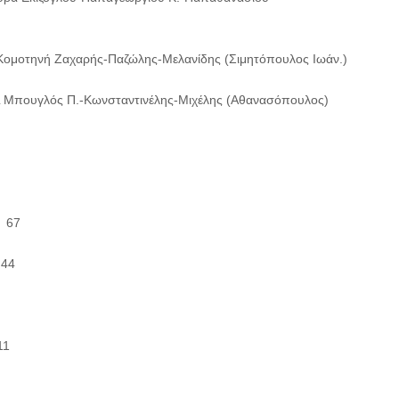
Κομοτηνή Ζαχαρής-Παζώλης-Μελανίδης (Σιμητόπουλος Ιωάν.)
HL Μπουγλός Π.-Κωνσταντινέλης-Μιχέλης (Αθανασόπουλος)
 67
44
11