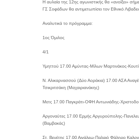
Η αυλαία της 12ης αγωνιστικής θα «ανοίξει» σήμε
ΓΣ Σοφάδων θα αντιμετωπίσει τον Εθνικό Λιβαδει
Αναλυτικά το πρόγραμμα:
1ος Όμιλος
4/1
Υμηττού 17.00 Αμύντας-Μίλων Μαρτινάκος-Κουτί
Ν. Αλικαρνασσού (Δύο Αοράκια) 17.00 ΑΣΑ Αναγ
Τσικριτσάκη (Μαχαιριανάκης)
Μετς 17.00 Παγκράτι-ΟΦΗ Αντωνιάδης-Χριστοδου
Αργοναύτες 17.00 Ερμής Αργυρούπολης-Πανελευ
(Βαμβακάς)
Στ. Βενέτης 17.00 Αιγάλεω-Παλαιό Φάληρο Καλογ