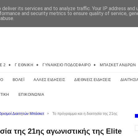
deliver its services and to analyze traffic. Your IP address and
formance and security metrics to ensure quality of service, ge
 abuse.
E 2
Γ ΕΘΝΙΚΗ
ΓΥΝΑΙΚΕΙΟ ΠΟΔΟΣΦΑΙΡΟ
ΜΠΑΣΚΕΤ ΑΝΔΡΩΝ
ΡΟ
ΒΟΛΕΪ
ΑΛΛΕΣ ΕΙΔΗΣΕΙΣ
ΔΙΕΘΝΕΙΣ ΕΙΔΗΣΕΙΣ
ΔΙΑΙΤΗΣΙ
ΤΙΚΗ
ΕΠΙΚΟΙΝΩΝΙΑ
Ορισμοί Διαιτητών Μπάσκετ
>
Το πρόγραμμα και η διαιτησία της 21ης
σία της 21ης αγωνιστικής της Elite