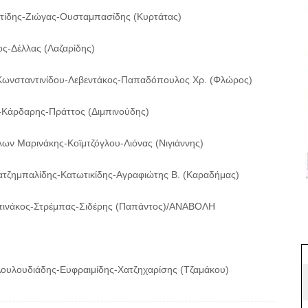
στίδης-Ζιώγας-Ουσταμπασίδης (Κυρτάτας)
ς-Δέλλας (Λαζαρίδης)
Κωνσταντινίδου-Λεβεντάκος-Παπαδόπουλος Χρ. (Φλώρος)
-Κάρδαρης-Πράττος (Διμπινούδης)
λων Μαρινάκης-Κοϊμτζόγλου-Λιόνας (Νιγιάννης)
ατζημπαλίδης-Κατωτικίδης-Αγραφιώτης Β. (Καραδήμας)
τινάκος-Στρέμπας-Σιδέρης (Παπάντος)/ΑΝΑΒΟΛΗ
 Λουλουδιάδης-Ευφραιμίδης-Χατζηχαρίσης (Τζαμάκου)