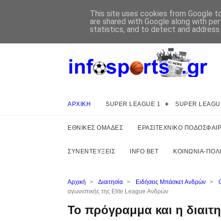
This site uses cookies from Google to 
are shared with Google along with per
statistics, and to detect and address
ΑΡΧΙΚΗ
SUPER LEAGUE 1
SUPER LEAGU
ΕΘΝΙΚΕΣ ΟΜΑΔΕΣ
ΕΡΑΣΙΤΕΧΝΙΚΟ ΠΟΔΟΣΦΑΙ
ΣΥΝΕΝΤΕΥΞΕΙΣ
INFO BET
ΚΟΙΝΩΝΙΑ-ΠΟΛΙ
Αρχική
>
Διαιτησία
>
Ειδήσεις Μπάσκετ Ανδρών
>
αγωνιστικής της Elite League Ανδρών
Το πρόγραμμα και η διαιτη