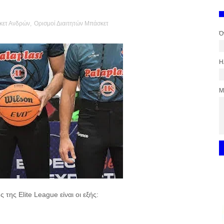
κετ Ανδρών
,
Ορισμοί Διαιτητών Μπάσκετ
Ό
Η
Μ
ς της Elite League είναι οι εξής: