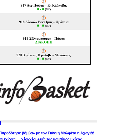
Πυροδότησε βόμβα» με τον Γιάννη Μολφέτα η Αχαγιά!
υνεχίζουν… χέρι-χέρι Αμύντας και Νίκος Γκίκας