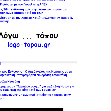
Ψηλώνει» με τον Γιορ Ανέι η ΑΓΕΧ
τις 2/9 η εκδίκαση των ασφαλιστικών μέτρων του
πόλλωνα Πάτρας κατά της ΕΟΚ
νίσχυση με τον Χρήστο Χατζόπουλο για τον Ίκαρο Ν.
μύρνης
Νίκος Ξυλούρης – Ο Αρχάγγελος της Κρήτης», με τη
κηνοθετική υπογραφή του Νικορέστη Χανιωτάκη
ούλα Νεονάκη
ρμήνευσαν "Τα μαύρα ρούχα" για τη Διεθνή Ημέρα για
ην Εξάλειψη της Βίας κατά των Γυναικών
'Ψαρογιάννης'', η ζωντανή ιστορία του λαούτου στην
ρήτη