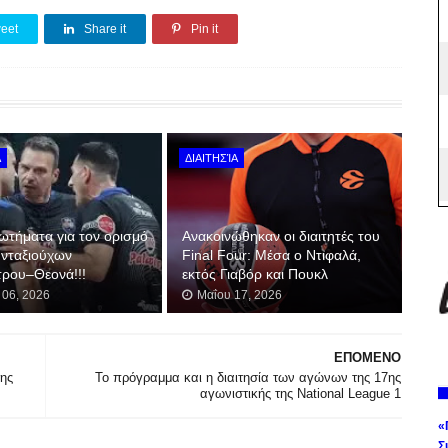
eet
Share it
Pin it
Α
ΔΙΑΙΤΗΣΊΑ
ωτήματα για τoν ορισμό
Ανακοινώθηκαν οι διαιτητές του
υνταξιούχων
Final Four: Μέσα ο Ντιφαλά,
ρου–Θεονά!!!
εκτός Γιαβόρ και Πουκλ
 06, 2026
Μαΐου 17, 2026
ΕΠΟΜΕΝΟ
της
Το πρόγραμμα και η διαιτησία των αγώνων της 17ης
αγωνιστικής της National League 1
«
Σ