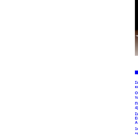
Σ
κ
Ο
τ
Π
4
Σ
Ε
Α
1
«