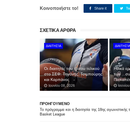
Κοινοποιήστε το!
Share it
Tw
ΣΧΕΤΙΚΑ ΑΡΘΡΑ
ΔΙΑΙΤΗΣΊΑ
ΔΙΑΙΤΗΣΊ
Οι διαιτητές του τρίτου τελικού
Hθικά ερ
στο ΣΕΦ: Τηγάνης, Τσιμπούρης
των ...σ
και Καρπάνος
Παπαπέτ
Ιουνίου 08, 2026
Ιουνίου
ΠΡΟΗΓΟΥΜΕΝΟ
Το πρόγραμμα και η διαιτησία της 18ης αγωνιστικής 
Basket League