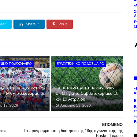
«
Σ
Α
Ε
eet
Share it
Pin it
Σ
ΧΝΙΚΌ ΠΟΔΌΣΦΑΙΡΟ
ΕΡΑΣΙΤΕΧΝΙΚΌ ΠΟΔΌΣΦΑΙΡΟ
ύχος Ερασιτεχνών ο ΑΟ
Τα αποτελέσματα των αγώνων
«
σ
ν – MVP ο Σκόνδρας με
ΕΠΣΗ για το Σαββατοκύριακο 18
λ
και 19 Απριλίου
Β
ου 19, 2026
Απριλίου 19, 2026
Ε
τ
'
Κ
ΕΠΟΜΕΝΟ
δα»
Το πρόγραμμα και η διαιτησία της 18ης αγωνιστικής της
Basket League