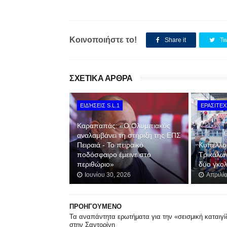
Κοινοποιήστε το!
Share it
Tw
ΣΧΕΤΙΚΑ ΑΡΘΡΑ
ΕΙΔΉΣΕΙΣ S.L.1
ΕΡΑΣΙΤΕ
Καραπαπάς: «Ο Ολυμπιακός
αναλαμβάνει τη στήριξη της ΕΠΣ
Πειραιά - Το πειραϊκό
Κυπελλο
ποδόσφαιρο έμεινε στο
Τρικάλω
περιθώριο»
δύο γκο
Ιουνίου 30, 2026
Απριλί
ΠΡΟΗΓΟΥΜΕΝΟ
Τα αναπάντητα ερωτήματα για την «σεισμική καταιγί
στην Σαντορίνη