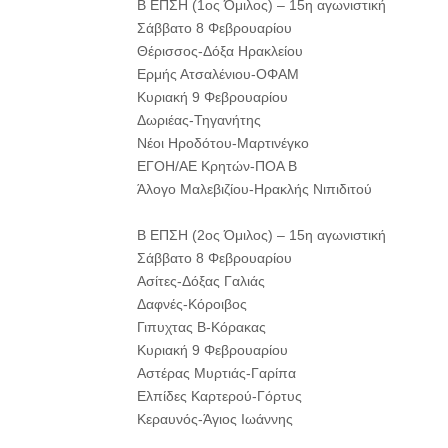
Β ΕΠΣΗ (1ος Όμιλος) – 15η αγωνιστική
Σάββατο 8 Φεβρουαρίου
Θέρισσος-Δόξα Ηρακλείου
Ερμής Ατσαλένιου-ΟΦΑΜ
Κυριακή 9 Φεβρουαρίου
Δωριέας-Τηγανήτης
Νέοι Ηροδότου-Μαρτινέγκο
ΕΓΟΗ/ΑΕ Κρητών-ΠΟΑ Β
Άλογο Μαλεβιζίου-Ηρακλής Νιπιδιτού
Β ΕΠΣΗ (2ος Όμιλος) – 15η αγωνιστική
Σάββατο 8 Φεβρουαρίου
Ασίτες-Δόξας Γαλιάς
Δαφνές-Κόροιβος
Γιπυχτας Β-Κόρακας
Κυριακή 9 Φεβρουαρίου
Αστέρας Μυρτιάς-Γαρίπα
Ελπίδες Καρτερού-Γόρτυς
Κεραυνός-Άγιος Ιωάννης