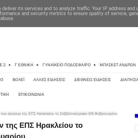
deliver its services and to analyze traffic. Your IP address and
formance and security metrics to ensure quality of service, ge
 abuse.
E 2
Γ ΕΘΝΙΚΗ
ΓΥΝΑΙΚΕΙΟ ΠΟΔΟΣΦΑΙΡΟ
ΜΠΑΣΚΕΤ ΑΝΔΡΩΝ
ΡΟ
ΒΟΛΕΪ
ΑΛΛΕΣ ΕΙΔΗΣΕΙΣ
ΔΙΕΘΝΕΙΣ ΕΙΔΗΣΕΙΣ
ΔΙΑΙΤΗΣΙ
ΤΙΚΗ
ΕΠΙΚΟΙΝΩΝΙΑ
των αγώνων της ΕΠΣ Ηρακλείου το Σαββατοκύριακο 8/9 Φεβρουαρίου
 της ΕΠΣ Ηρακλείου το
ουαρίου