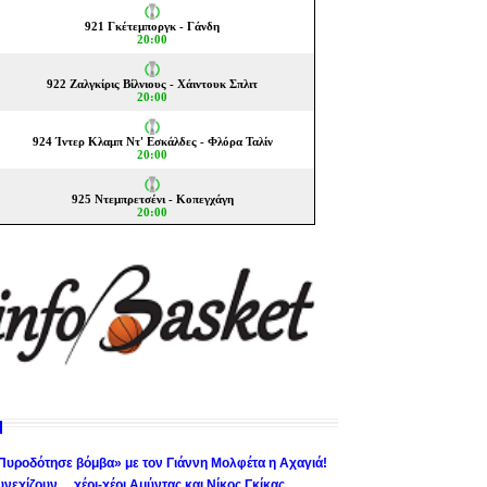
Πυροδότησε βόμβα» με τον Γιάννη Μολφέτα η Αχαγιά!
υνεχίζουν… χέρι-χέρι Αμύντας και Νίκος Γκίκας