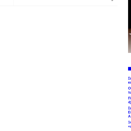
Σ
κ
Ο
τ
Π
4
Σ
Ε
Α
1
«