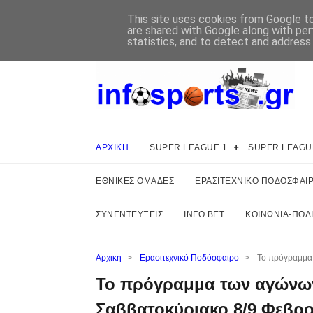
This site uses cookies from Google to 
are shared with Google along with per
statistics, and to detect and address
ΑΡΧΙΚΗ
SUPER LEAGUE 1
SUPER LEAGU
ΕΘΝΙΚΕΣ ΟΜΑΔΕΣ
ΕΡΑΣΙΤΕΧΝΙΚΟ ΠΟΔΟΣΦΑΙ
ΣΥΝΕΝΤΕΥΞΕΙΣ
INFO BET
ΚΟΙΝΩΝΙΑ-ΠΟΛΙ
Αρχική
>
Ερασιτεχνικό Ποδόσφαιρο
>
Το πρόγραμμα 
Το πρόγραμμα των αγώνων
Σαββατοκύριακο 8/9 Φεβρ