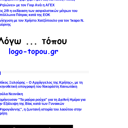
Ψηλώνει» με τον Γιορ Ανέι η ΑΓΕΧ
τις 2/9 η εκδίκαση των ασφαλιστικών μέτρων του
πόλλωνα Πάτρας κατά της ΕΟΚ
νίσχυση με τον Χρήστο Χατζόπουλο για τον Ίκαρο Ν.
μύρνης
Νίκος Ξυλούρης – Ο Αρχάγγελος της Κρήτης», με τη
κηνοθετική υπογραφή του Νικορέστη Χανιωτάκη
ούλα Νεονάκη
ρμήνευσαν "Τα μαύρα ρούχα" για τη Διεθνή Ημέρα για
ην Εξάλειψη της Βίας κατά των Γυναικών
'Ψαρογιάννης'', η ζωντανή ιστορία του λαούτου στην
ρήτη