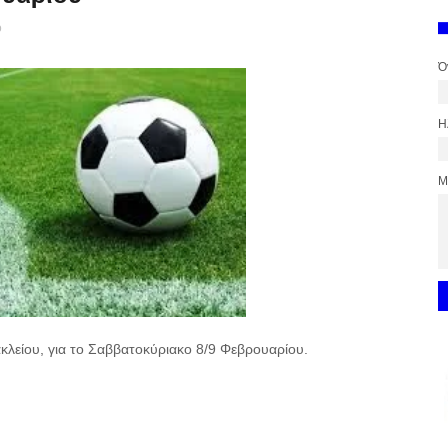
ο
Ό
Η
Μ
είου, για το Σαββατοκύριακο 8/9 Φεβρουαρίου.