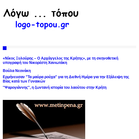
«Νίκος Ξυλούρης – Ο Αρχάγγελος της Κρήτης», με τη σκηνοθετική
υπογραφή του Νικορέστη Χανιωτάκη
Βούλα Νεονάκη
Ερμήνευσαν "Τα μαύρα ρούχα" για τη Διεθνή Ημέρα για την Εξάλειψη της
Βίας κατά των Γυναικών
''Ψαρογιάννης'', η ζωντανή ιστορία του λαούτου στην Κρήτη