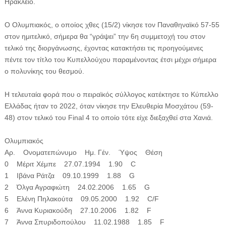
Ηράκλειο.
Ο Ολυμπιακός, ο οποίος χθες (15/2) νίκησε τον Παναθηναϊκό 57-55
στον ημιτελικό, σήμερα θα “γράψει” την 6η συμμετοχή του στον
τελικό της διοργάνωσης, έχοντας κατακτήσει τις προηγούμενες
πέντε τον τίτλο του Κυπελλούχου παραμένοντας έτσι μέχρι σήμερα
ο πολυνίκης του θεσμού.
Η τελευταία φορά που ο πειραϊκός σύλλογος κατέκτησε το Κύπελλο
Ελλάδας ήταν το 2022, όταν νίκησε την Ελευθερία Μοσχάτου (59-
48) στον τελικό του Final 4 το οποίο τότε είχε διεξαχθεί στα Χανιά.
Ολυμπιακός
Αρ. Ονοματεπώνυμο Ημ. Γέν. Ύψος Θέση
0 Μέριτ Χέμπε 27.07.1994 1.90 C
1 Ιβάνα Ράτζα 09.10.1999 1.88 G
2 Όλγα Αγραφιώτη 24.02.2006 1.65 G
5 Ελένη Πηλακούτα 09.05.2000 1.92 C/F
6 Άννα Κυριακούδη 27.10.2006 1.82 F
7 Άννα Σπυριδοπούλου 11.02.1988 1.85 F