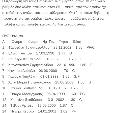
Η πρόκληση για τους Γιαννιώτες είναι μεγάλη, όπως επίσης και ο
βαθμός δυσκολίας απέναντι στον Ολυμπιακό, από τον οποίον έχει
ηττηθεί στον αγώνα του πρωταθλήματος. Ωστόσο, όπως δήλωσε η
προπονήτρια της ομάδας, Σελέν Ερντέμ, η ομάδα της πρέπει να
παλέψει και θα παλέψει και στα 40 λεπτά του αγώνα.
ΠΑΣ Γιάννινα
Αρ. Ονοματεπώνυμο Ημ. Γέν. Ύψος Θέση
1 Τζωρτζίνα Τριανταφύλλου 23.11.2002 1.86 PF/C
4 Ελένη Γιωτίτσα 17.03.1998 1.77 G
5 Δήμητρα Καμπερίδου 10.08.2006 1.78 G/F
6 Κωνσταντίνα Σαρηγιαννίδου 22.10.1990 1.80 F
7 Φελίτσια Δούρβα 06.06.2000 1.70 G
8 Γεωργία Τσιχλάκη 01.01.2999 1.83 G/F
9 Άννα Μαρία Παπανικολάου 25.06.2009 1.60 G
10 Στέλλα Ξανθοπούλου 15.12.1997 1.75 F
11 Τισάρα Μόουρχαουζ 08.04.1999 1.60 PG
12 Χριστίνα Θεοδώρου 13.01.2002 1.80 G
14 Τζίλιαν Άρτσερ 16.08.2000 1.87 C
24 Ντεζιρέ Κέρναλ 14.01.2001 1.82 PF