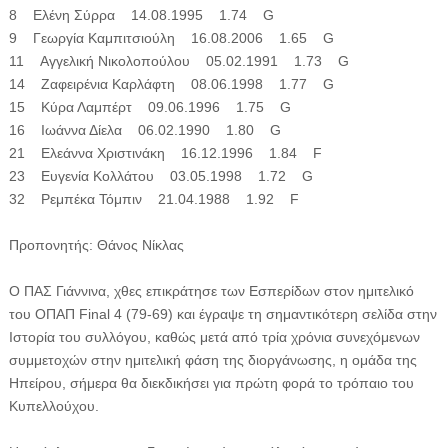
8 Ελένη Σύρρα 14.08.1995 1.74 G
9 Γεωργία Καμπιτσιούλη 16.08.2006 1.65 G
11 Αγγελική Νικολοπούλου 05.02.1991 1.73 G
14 Ζαφειρένια Καρλάφτη 08.06.1998 1.77 G
15 Κύρα Λαμπέρτ 09.06.1996 1.75 G
16 Ιωάννα Δίελα 06.02.1990 1.80 G
21 Ελεάννα Χριστινάκη 16.12.1996 1.84 F
23 Ευγενία Κολλάτου 03.05.1998 1.72 G
32 Ρεμπέκα Τόμπιν 21.04.1988 1.92 F
Προπονητής: Θάνος Νίκλας
Ο ΠΑΣ Γιάννινα, χθες επικράτησε των Εσπερίδων στον ημιτελικό
του ΟΠΑΠ Final 4 (79-69) και έγραψε τη σημαντικότερη σελίδα στην
Ιστορία του συλλόγου, καθώς μετά από τρία χρόνια συνεχόμενων
συμμετοχών στην ημιτελική φάση της διοργάνωσης, η ομάδα της
Ηπείρου, σήμερα θα διεκδικήσει για πρώτη φορά το τρόπαιο του
Κυπελλούχου.