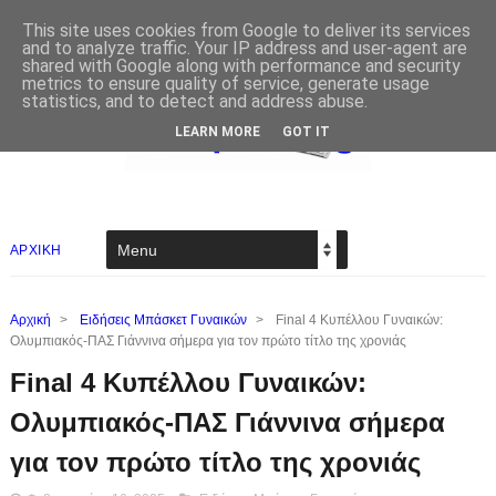
This site uses cookies from Google to deliver its services
and to analyze traffic. Your IP address and user-agent are
shared with Google along with performance and security
metrics to ensure quality of service, generate usage
statistics, and to detect and address abuse.
LEARN MORE
GOT IT
ΑΡΧΙΚΗ
Αρχική
>
Ειδήσεις Μπάσκετ Γυναικών
>
Final 4 Κυπέλλου Γυναικών:
Ολυμπιακός-ΠΑΣ Γιάννινα σήμερα για τον πρώτο τίτλο της χρονιάς
Final 4 Κυπέλλου Γυναικών:
Ολυμπιακός-ΠΑΣ Γιάννινα σήμερα
για τον πρώτο τίτλο της χρονιάς