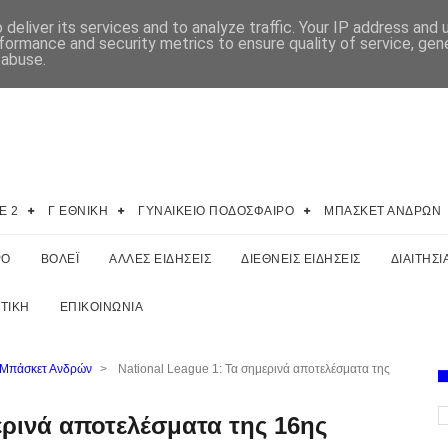
deliver its services and to analyze traffic. Your IP address and
formance and security metrics to ensure quality of service, ge
 abuse.
E 2
Γ ΕΘΝΙΚΗ
ΓΥΝΑΙΚΕΙΟ ΠΟΔΟΣΦΑΙΡΟ
ΜΠΑΣΚΕΤ ΑΝΔΡΩΝ
ΡΟ
ΒΟΛΕΪ
ΑΛΛΕΣ ΕΙΔΗΣΕΙΣ
ΔΙΕΘΝΕΙΣ ΕΙΔΗΣΕΙΣ
ΔΙΑΙΤΗΣΙ
ΤΙΚΗ
ΕΠΙΚΟΙΝΩΝΙΑ
 Μπάσκετ Ανδρών
>
National League 1: Τα σημερινά αποτελέσματα της
ερινά αποτελέσματα της 16ης