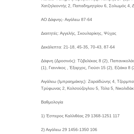
Χατζηλεοντής 2, Παπαδημητρίου 6, Σολωμός 4, Δ
ΑΟ Δάφνης- Αιγάλεω 87-64
Διαιτητές: Αγγελής, Σκουλαρίκης, Ψύχας
Δεκάλεπτα: 21-18, 45-35, 70-43, 87-64
Δάφνη (Δροσινός): Τζιβελέκας 8 (2), Παπανικολά
(1), Γιαννίκος , Έξαρχος, Γιούσι 15 (2), Εζιάκα 
Αιγάλεω (Ιμπραημάκης): Ζαραϊδώνης 4, Τζορμπατ
Τρύφωνας 2, Κολσούζογλου 5, Τόλα 5, Νικολιδάκ
Βαθμολογία
1) Έσπερος Καλλιθέας 29 1368-1251 117
2) Αιγάλεω 29 1456-1350 106