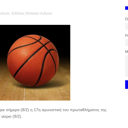
Ανδρών
,
Ειδήσεις Μπάσκετ Ανδρών
Ό
Η
Μ
κε σήμερα (8/2) η 17η αγωνιστική του πρωταθλήματος της
αύριο (9/2).