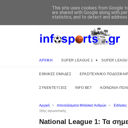
This site uses cookies from Google to 
are shared with Google along with per
statistics, and to detect and address
ΑΡΧΙΚΗ
SUPER LEAGUE 1
SUPER LEAGU
ΕΘΝΙΚΕΣ ΟΜΑΔΕΣ
ΕΡΑΣΙΤΕΧΝΙΚΟ ΠΟΔΟΣΦΑΙ
ΣΥΝΕΝΤΕΥΞΕΙΣ
INFO BET
ΚΟΙΝΩΝΙΑ-ΠΟΛΙ
Αρχική
>
Αποτελέσματα Μπάσκετ Ανδρών
>
Ειδήσεις
16ης αγωνιστικής
National League 1: Τα σημ