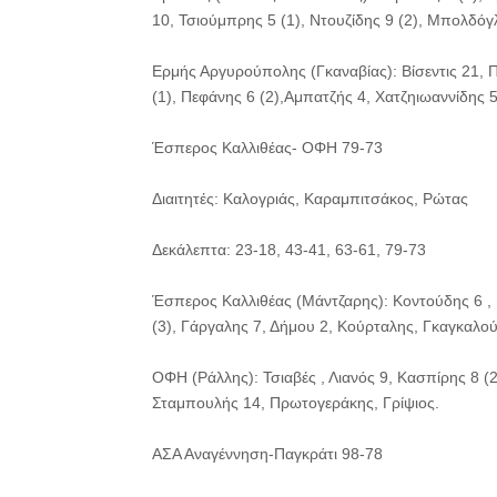
10, Τσιούμπρης 5 (1), Ντουζίδης 9 (2), Μπολδόγλ
Ερμής Αργυρούπολης (Γκαναβίας): Βίσεντις 21, Π
(1), Πεφάνης 6 (2),Αμπατζής 4, Χατζηιωαννίδης 
Έσπερος Καλλιθέας- ΟΦΗ 79-73
Διαιτητές: Καλογριάς, Καραμπιτσάκος, Ρώτας
Δεκάλεπτα: 23-18, 43-41, 63-61, 79-73
Έσπερος Καλλιθέας (Μάντζαρης): Κοντούδης 6 , 
(3), Γάργαλης 7, Δήμου 2, Κούρταλης, Γκαγκαλούδ
ΟΦΗ (Ράλλης): Τσιαβές , Λιανός 9, Κασπίρης 8 (2
Σταμπουλής 14, Πρωτογεράκης, Γρίψιος.
ΑΣΑ Αναγέννηση-Παγκράτι 98-78