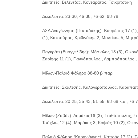
Διαιτητές: Βελέντζας, Κονταράτος, Τσικριτσάκη
Δεκάλεπτα: 23-30, 46-38, 76-62, 98-78
ΑΣΑ Αναγέννηση (Παπαδάκης): Κουρέπης 17 (1), 
(1), Κατσούρρι , Κριθινάκης 2, Μαντίκος 5, Μητ
Παγκράτι (Ευαγγελίδης): Μόσιαλος 13 (3), Οικονό
Ζαρίφης 11 (1), Γιαννόπουλος , Λαμπρόπουλος ,
Μίλων-Παλαιό Φάληρο 88-80 β’ παρ.
Διαιτητές: Σκαλτσής, Καλογερόπουλος, Καραπα
Δεκάλεπτα: 20-25, 35-43, 51-55, 68-68 κ.α., 76-7
Μίλων (Ζαβός): Δημάκος16 (3), Σταθόπουλος, Στα
Τσόχλας 12 (4), Μαράκης 3, Κοψιάς 10 (2), Οικ
Παλαιό Φάληρο (Καραγιάννης): Καπρής 17 (2), Τζά