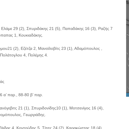
Ελάμε 29 (2), Σπυριδάκης 21 (5), Παπαδάκης 16 (3), Ραζής 7
ρόπαπας 1, Κουκιαδάκης.
μου21 (2), Εζέτζα 2, Μανοϊλοβίτς 23 (1), Αδαμόπουλος ,
 Πολάτογλου 4, Πολέμης 4.
πάς
6 α’ παρ., 88-80 β’ παρ.
νόγεβιτς 21 (1), Σπυριδονίδης10 (1), Μοτσενίγος 16 (4),
ονομόπουλος, Γεωργιάδης.
ιδας 4, Κοντούδης 5, Τίτιτς 24 (2), Καρακώστας 18 (4),