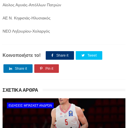
Αίολος Αγυιάς-Απόλλων Πατρών
ΑΕ Ν. Κηφισιάς-Ηλυσιακός
ΝΕΟ Ληξουρίου-Χολαργός
Κοινοποιήστε το!
Share it
Tweet
Share it
Pin it
ΣΧΕΤΙΚΑ ΑΡΘΡΑ
ΕΙΔΉΣΕΙΣ ΜΠΆΣΚΕΤ ΑΝΔΡΏΝ