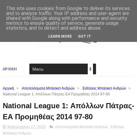
This site uses cookies from Google to deliver its services
and to analyze traffic. Your IP address and user-agent are
shared with Google along with performance and security
metrics to ensure quality of service, generate usage
statistics, and to detect and address abuse.
LEARN MORE
GOT IT
ΑΡΧΙΚΗ
Αρχική
>
Αποτελέσματα Μπάσκετ Ανδρών
>
Ειδήσεις Μπάσκετ Ανδρών
>
National League 1: Απόλλων Πάτρας-ΕΑ Προμηθέας 2014 97-80
National League 1: Απόλλων Πάτρας-
ΕΑ Προμηθέας 2014 97-80
Φεβρουαρίου 17, 2025
Αποτελέσματα Μπάσκετ Ανδρών
,
Ειδήσεις
Μπάσκετ Ανδρών