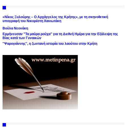
«Νίκος Ξυλούρης – Ο Αρχάγγελος της Κρήτης», με τη σκηνοθετική
υπογραφή του Νικορέστη Χανιωτάκη
Βούλα Νεονάκη
Ερμήνευσαν "Τα μαύρα ρούχα" για τη Διεθνή Ημέρα για την Εξάλειψη της
Βίας κατά των Γυναικών
''Ψαρογιάννης'', η ζωντανή ιστορία του λαούτου στην Κρήτη