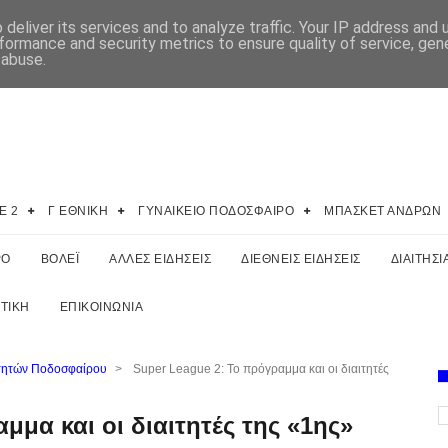
deliver its services and to analyze traffic. Your IP address and
formance and security metrics to ensure quality of service, ge
 abuse.
E 2
Γ ΕΘΝΙΚΗ
ΓΥΝΑΙΚΕΙΟ ΠΟΔΟΣΦΑΙΡΟ
ΜΠΑΣΚΕΤ ΑΝΔΡΩΝ
ΡΟ
ΒΟΛΕΪ
ΑΛΛΕΣ ΕΙΔΗΣΕΙΣ
ΔΙΕΘΝΕΙΣ ΕΙΔΗΣΕΙΣ
ΔΙΑΙΤΗΣΙ
ΤΙΚΗ
ΕΠΙΚΟΙΝΩΝΙΑ
ιτητών Ποδοσφαίρου
>
Super League 2: Το πρόγραμμα και οι διαιτητές
μμα και οι διαιτητές της «1ης»