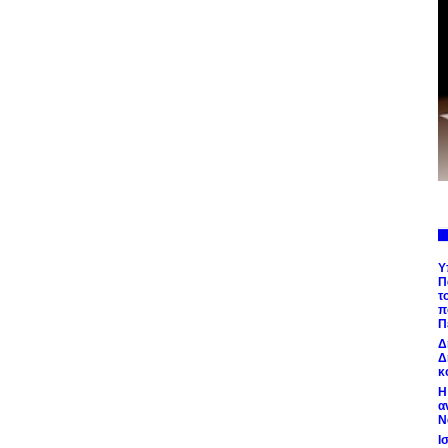
Υ
Π
τ
π
Π
Δ
Δ
κ
Η
α
Ν
Ι