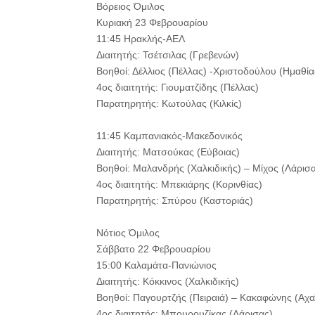
Βόρειος Όμιλος
Κυριακή 23 Φεβρουαρίου
11:45 Ηρακλής-ΑΕΛ
Διαιτητής: Τσέτσιλας (Γρεβενών)
Βοηθοί: Δέλλιος (Πέλλας) -Χριστοδούλου (Ημαθία
4ος διαιτητής: Γιουματζίδης (Πέλλας)
Παρατηρητής: Κωτούλας (Κιλκίς)
11:45 Καμπανιακός-Μακεδονικός
Διαιτητής: Ματσούκας (Εύβοιας)
Βοηθοί: Μαλανδρής (Χαλκιδικής) – Μίχος (Λάρισ
4ος διαιτητής: Μπεκιάρης (Κορινθίας)
Παρατηρητής: Σπύρου (Καστοριάς)
Νότιος Όμιλος
Σάββατο 22 Φεβρουαρίου
15:00 Καλαμάτα-Πανιώνιος
Διαιτητής: Κόκκινος (Χαλκιδικής)
Βοηθοί: Παγουρτζής (Πειραιά) – Κακαφώνης (Αχα
4ος διαιτητής: Μπουρουζίκας (Λάρισας)