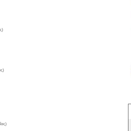
ς)
ας)
ΐας)