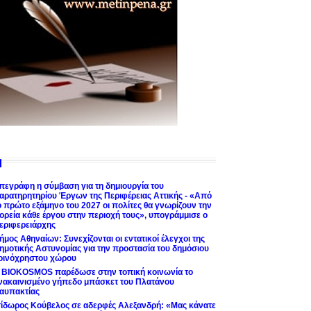
πεγράφη η σύμβαση για τη δημιουργία του
αρατηρητηρίου Έργων της Περιφέρειας Αττικής - «Από
ο πρώτο εξάμηνο του 2027 οι πολίτες θα γνωρίζουν την
ορεία κάθε έργου στην περιοχή τους», υπογράμμισε ο
εριφερειάρχης
ήμος Αθηναίων: Συνεχίζονται οι εντατικοί έλεγχοι της
ημοτικής Αστυνομίας για την προστασία του δημόσιου
οινόχρηστου χώρου
 BIOKOSMOS παρέδωσε στην τοπική κοινωνία το
νακαινισμένο γήπεδο μπάσκετ του Πλατάνου
αυπακτίας
σίδωρος Κούβελος σε αδερφές Αλεξανδρή: «Μας κάνατε