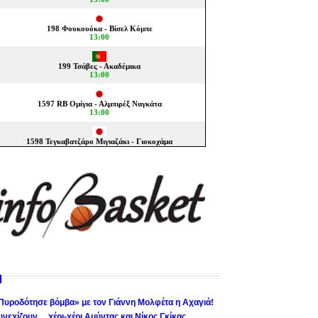
Πυροδότησε βόμβα» με τον Γιάννη Μολφέτα η Αχαγιά!
υνεχίζουν… χέρι-χέρι Αμύντας και Νίκος Γκίκας