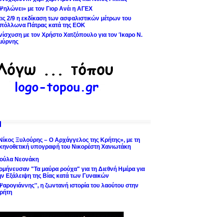
Ψηλώνει» με τον Γιορ Ανέι η ΑΓΕΧ
τις 2/9 η εκδίκαση των ασφαλιστικών μέτρων του
πόλλωνα Πάτρας κατά της ΕΟΚ
νίσχυση με τον Χρήστο Χατζόπουλο για τον Ίκαρο Ν.
μύρνης
Νίκος Ξυλούρης – Ο Αρχάγγελος της Κρήτης», με τη
κηνοθετική υπογραφή του Νικορέστη Χανιωτάκη
ούλα Νεονάκη
ρμήνευσαν "Τα μαύρα ρούχα" για τη Διεθνή Ημέρα για
ην Εξάλειψη της Βίας κατά των Γυναικών
'Ψαρογιάννης'', η ζωντανή ιστορία του λαούτου στην
ρήτη