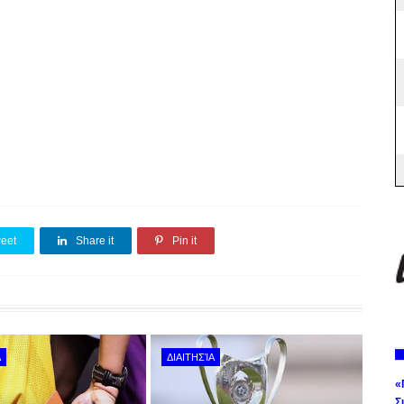
eet
Share it
Pin it
Α
ΔΙΑΙΤΗΣΊΑ
«
Σ