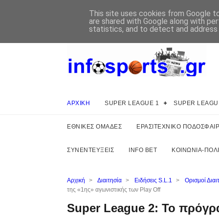
This site uses cookies from Google to 
are shared with Google along with per
statistics, and to detect and address
ΑΡΧΙΚΗ
SUPER LEAGUE 1
SUPER LEAGU
ΕΘΝΙΚΕΣ ΟΜΑΔΕΣ
ΕΡΑΣΙΤΕΧΝΙΚΟ ΠΟΔΟΣΦΑΙ
ΣΥΝΕΝΤΕΥΞΕΙΣ
INFO BET
ΚΟΙΝΩΝΙΑ-ΠΟΛΙ
Αρχική
>
Διαιτησία
>
Ειδήσεις S.L.1
>
Ορισμοί Δια
της «1ης» αγωνιστικής των Play Off
Super League 2: Το πρόγρα