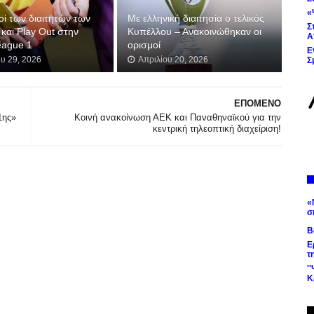
«
οί των διαιτητών των
Με ελληνική διαιτησία ο τελικός
Σ
s και Play Out στην
Κυπέλλου – Ανακοινώθηκαν οι
Α
eague 1
ορισμοί
Ε
ου 29, 2026
Απριλίου 20, 2026
Σ
ΕΠΟΜΕΝΟ
1ης»
Κοινή ανακοίνωση ΑΕΚ και Παναθηναϊκού για την
κεντρική τηλεοπτική διαχείριση!
«
σ
Β
Ε
τ
'
Κ