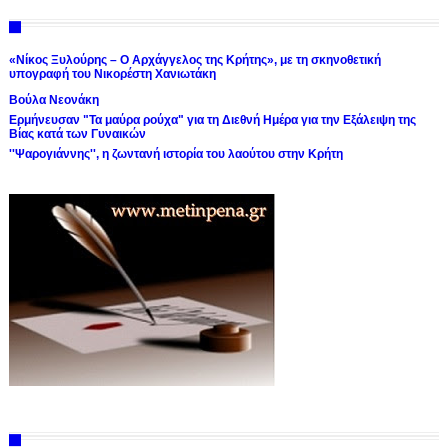
«Νίκος Ξυλούρης – Ο Αρχάγγελος της Κρήτης», με τη σκηνοθετική
υπογραφή του Νικορέστη Χανιωτάκη
Βούλα Νεονάκη
Ερμήνευσαν "Τα μαύρα ρούχα" για τη Διεθνή Ημέρα για την Εξάλειψη της
Βίας κατά των Γυναικών
''Ψαρογιάννης'', η ζωντανή ιστορία του λαούτου στην Κρήτη