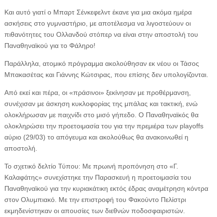
Και αυτό γιατί ο Μπαρτ Σένκεφελντ έκανε για μια ακόμα ημέρα
ασκήσεις στο γυμναστήριο, με αποτέλεσμα να λιγοστεύουν οι
πιθανότητες του Ολλανδού στόπερ να είναι στην αποστολή του
Παναθηναϊκού για το Φάληρο!
Παράλληλα, ατομικό πρόγραμμα ακολούθησαν εκ νέου οι Τάσος
Μπακασέτας και Γιάννης Κώτσιρας, που επίσης δεν υπολογίζονται.
Από εκεί και πέρα, οι «πράσινοι» ξεκίνησαν με προθέρμανση,
συνέχισαν με άσκηση κυκλοφορίας της μπάλας και τακτική, ενώ
ολοκλήρωσαν με παιχνίδι στο μισό γήπεδο. Ο Παναθηναϊκός θα
ολοκληρώσει την προετοιμασία του για την πρεμιέρα των playoffs
αύριο (29/03) το απόγευμα και ακολούθως θα ανακοινωθεί η
αποστολή.
Το σχετικό δελτίο Τύπου: Με πρωινή προπόνηση στο «Γ.
Καλαφάτης» συνεχίστηκε την Παρασκευή η προετοιμασία του
Παναθηναϊκού για την κυριακάτικη εκτός έδρας αναμέτρηση κόντρα
στον Ολυμπιακό. Με την επιστροφή του Φακούντο Πελίστρι
εκμηδενίστηκαν οι απουσίες των διεθνών ποδοσφαιριστών.