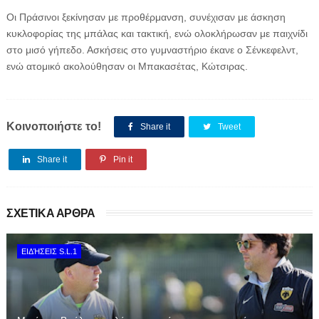
Οι Πράσινοι ξεκίνησαν με προθέρμανση, συνέχισαν με άσκηση
κυκλοφορίας της μπάλας και τακτική, ενώ ολοκλήρωσαν με παιχνίδι
στο μισό γήπεδο. Ασκήσεις στο γυμναστήριο έκανε ο Σένκεφελντ,
ενώ ατομικό ακολούθησαν οι Μπακασέτας, Κώτσιρας.
Κοινοποιήστε το!
Share it
Tweet
Share it
Pin it
ΣΧΕΤΙΚΑ ΑΡΘΡΑ
ΕΙΔΉΣΕΙΣ S.L.1