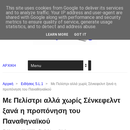
This site uses cookies from Google to deliver its services
and to analyze traffic. Your IP address and user-agent are
shared with Google along with performance and security
metrics to ensure quality of service, generate usage
statistics, and to detect and address abuse.
LEARN MORE
GOT IT
ΑΡΧΙΚΗ
Αρχική
>
Ειδήσεις S.L.1
>
Με Πελίστρι αλλά χωρίς Σένκεφελντ ξανά η
προπόνηση του Παναθηναϊκού
Με Πελίστρι αλλά χωρίς Σένκεφελντ
ξανά η προπόνηση του
Παναθηναϊκού