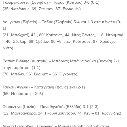
Τζουργκάρντεν (Σουηδία) – Πάφος (Κύπρος) 3-0 (0-1)
(35΄ Φαλένιους, 69΄ Στένσον, 87΄ Ενγκουέν)
Λουγκάνο (Ελβετία) – Τσέλιε (Σλοβενία) 5-4 και 1-3 στα πέναλτι (0-
1)
(21΄ Μπελχάτζ, 42΄, 80΄ Κούτσιας, 44΄ Ντος Σάντος, 118΄ Ντουμπιά
– 40΄ Σέσλαρ, 68΄ Σβέτλιν, 90΄+5΄ πέν. Κούτσους, 97΄ Χουάνχο
Νιέτο)
Ραπίντ Βιέννης (Αυστρία) – Μπόρατς Μπάνια Λούκα (Βοσνία) 2-1
στην παράταση (1-1)
(70΄ Μπέλιο, 96΄ Σάουμπ – 66΄ Όγκρινετς)
Τσέλσι (Αγγλία) – Κοπεγχάγη (Δανία) 1-0 (2-1)
(55΄ Ντιούσμπερι-Χολ)
Φιορεντίνα (Ιταλία) – Παναθηναϊκός(Ελλάδα) 3-1 (2-3)
(12΄ Μαντραγκόρα, 24΄ Γκούντμουντσον, 74΄ Κεν – 81΄ Ιωαννίδης)
Λέγκια Βαρσοβίας (Πολωνία) – Μόλντε (Νορβηγία) 2-0 στην