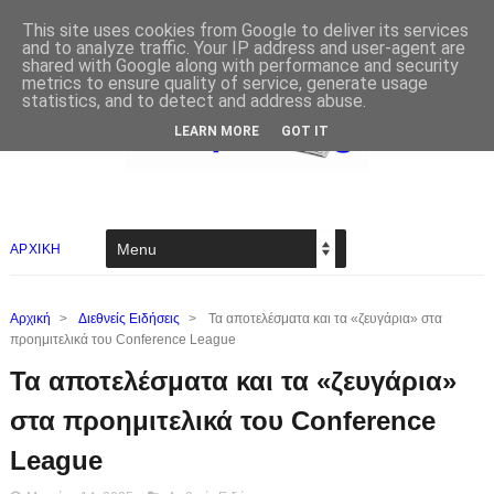
This site uses cookies from Google to deliver its services
and to analyze traffic. Your IP address and user-agent are
shared with Google along with performance and security
metrics to ensure quality of service, generate usage
statistics, and to detect and address abuse.
LEARN MORE
GOT IT
ΑΡΧΙΚΗ
Αρχική
>
Διεθνείς Ειδήσεις
>
Τα αποτελέσματα και τα «ζευγάρια» στα
προημιτελικά του Conference League
Τα αποτελέσματα και τα «ζευγάρια»
στα προημιτελικά του Conference
League