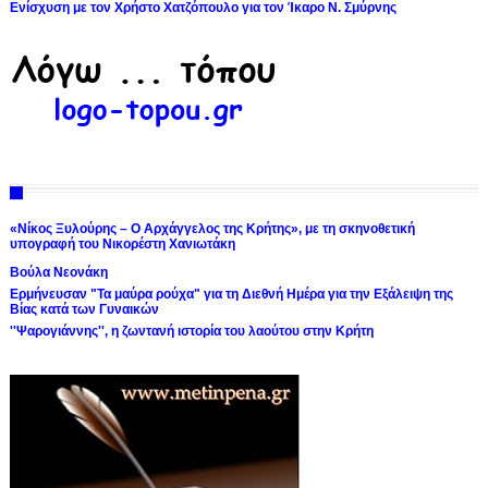
Ενίσχυση με τον Χρήστο Χατζόπουλο για τον Ίκαρο Ν. Σμύρνης
«Νίκος Ξυλούρης – Ο Αρχάγγελος της Κρήτης», με τη σκηνοθετική
υπογραφή του Νικορέστη Χανιωτάκη
Βούλα Νεονάκη
Ερμήνευσαν "Τα μαύρα ρούχα" για τη Διεθνή Ημέρα για την Εξάλειψη της
Βίας κατά των Γυναικών
''Ψαρογιάννης'', η ζωντανή ιστορία του λαούτου στην Κρήτη