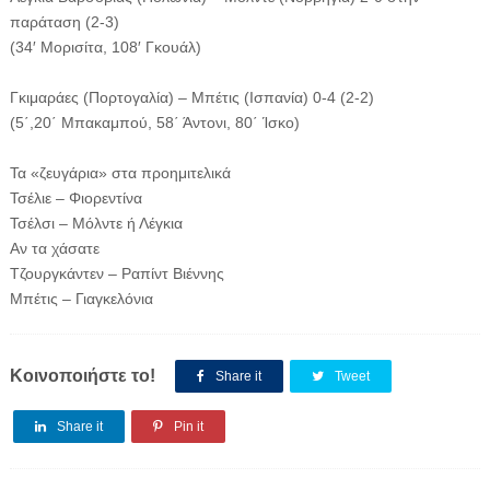
παράταση (2-3)
(34′ Μορισίτα, 108′ Γκουάλ)
Γκιμαράες (Πορτογαλία) – Μπέτις (Ισπανία) 0-4 (2-2)
(5΄,20΄ Μπακαμπού, 58΄ Άντονι, 80΄ Ίσκο)
Τα «ζευγάρια» στα προημιτελικά
Τσέλιε – Φιορεντίνα
Τσέλσι – Μόλντε ή Λέγκια
Αν τα χάσατε
Τζουργκάντεν – Ραπίντ Βιέννης
Μπέτις – Γιαγκελόνια
Κοινοποιήστε το!
Share it
Tweet
Share it
Pin it