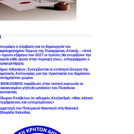
πεγράφη η σύμβαση για τη δημιουργία του
αρατηρητηρίου Έργων της Περιφέρειας Αττικής - «Από
ο πρώτο εξάμηνο του 2027 οι πολίτες θα γνωρίζουν την
ορεία κάθε έργου στην περιοχή τους», υπογράμμισε ο
εριφερειάρχης
ήμος Αθηναίων: Συνεχίζονται οι εντατικοί έλεγχοι της
ημοτικής Αστυνομίας για την προστασία του δημόσιου
οινόχρηστου χώρου
 BIOKOSMOS παρέδωσε στην τοπική κοινωνία το
νακαινισμένο γήπεδο μπάσκετ του Πλατάνου
αυπακτίας
σίδωρος Κούβελος σε αδερφές Αλεξανδρή: «Μας κάνατε
περήφανους και ευτυχισμένους»
υμμετοχή του Πολεμικού Ναυτικού στη Ναυτική
βδομάδα Χαλκίδας