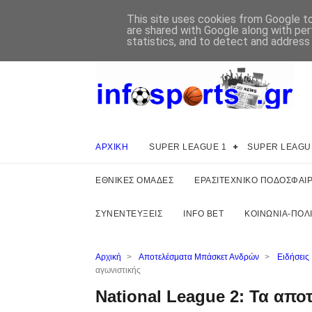
This site uses cookies from Google to 
are shared with Google along with per
statistics, and to detect and address
ΑΡΧΙΚΗ
SUPER LEAGUE 1
SUPER LEAGU
ΕΘΝΙΚΕΣ ΟΜΑΔΕΣ
ΕΡΑΣΙΤΕΧΝΙΚΟ ΠΟΔΟΣΦΑΙ
ΣΥΝΕΝΤΕΥΞΕΙΣ
INFO BET
ΚΟΙΝΩΝΙΑ-ΠΟΛΙ
Αρχική
>
Αποτελέσματα Μπάσκετ Ανδρών
>
Ειδήσεις
αγωνιστικής
National League 2: Τα απο