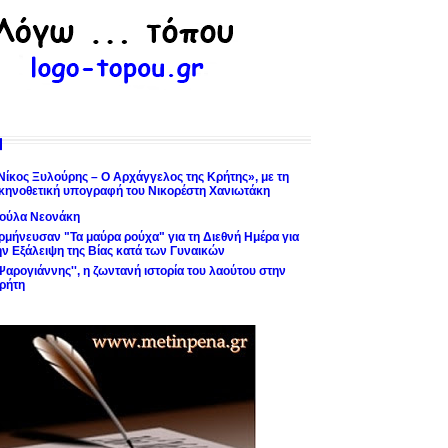
Νίκος Ξυλούρης – Ο Αρχάγγελος της Κρήτης», με τη
κηνοθετική υπογραφή του Νικορέστη Χανιωτάκη
ούλα Νεονάκη
ρμήνευσαν "Τα μαύρα ρούχα" για τη Διεθνή Ημέρα για
ην Εξάλειψη της Βίας κατά των Γυναικών
'Ψαρογιάννης'', η ζωντανή ιστορία του λαούτου στην
ρήτη