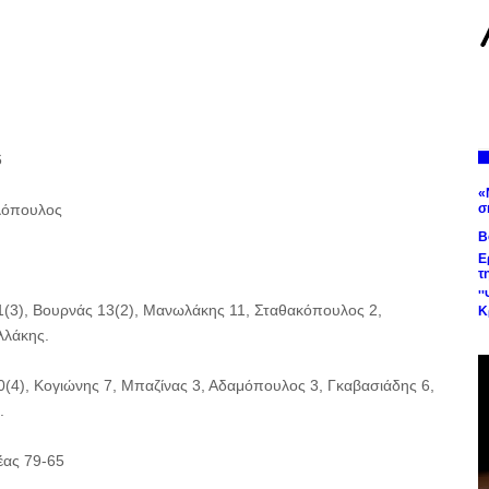
6
«
λόπουλος
σ
Β
Ε
τ
'
1(3), Βουρνάς 13(2), Μανωλάκης 11, Σταθακόπουλος 2,
Κ
λλάκης.
0(4), Κογιώνης 7, Μπαζίνας 3, Αδαμόπουλος 3, Γκαβασιάδης 6,
.
ας 79-65