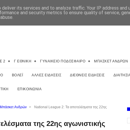
deliver its services and to analyze traffic. Your IP address and
formance and security metrics to ensure quality of service, ge
 abuse.
E 2
Γ ΕΘΝΙΚΗ
ΓΥΝΑΙΚΕΙΟ ΠΟΔΟΣΦΑΙΡΟ
ΜΠΑΣΚΕΤ ΑΝΔΡΩΝ
ΡΟ
ΒΟΛΕΪ
ΑΛΛΕΣ ΕΙΔΗΣΕΙΣ
ΔΙΕΘΝΕΙΣ ΕΙΔΗΣΕΙΣ
ΔΙΑΙΤΗΣΙ
ΤΙΚΗ
ΕΠΙΚΟΙΝΩΝΙΑ
 Μπάσκετ Ανδρών
>
National League 2: Τα αποτελέσματα της 22ης
τελέσματα της 22ης αγωνιστικής