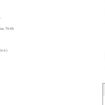
6
ας 79-65
α.α.)