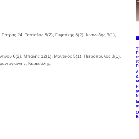
 Πάτρας 24, Τσάταλας 8(2), Γυφτάκης 8(2), Ιωαννίδης 3(1),
Υ
Π
τίνου 6(2), Μπαλής 12(1), Μαντικός 5(1), Πετρόπουλος 3(1),
τ
π
αμαντόγιαννης, Καρκουλής.
Π
Δ
Δ
κ
Η
α
Ν
Ι
υ
Σ
Ε