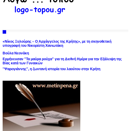
«Νίκος Ξυλούρης – Ο Αρχάγγελος της Κρήτης», με τη σκηνοθετική
υπογραφή του Νικορέστη Χανιωτάκη
Βούλα Νεονάκη
Ερμήνευσαν "Τα μαύρα ρούχα" για τη Διεθνή Ημέρα για την Εξάλειψη της
Βίας κατά των Γυναικών
''Ψαρογιάννης'', η ζωντανή ιστορία του λαούτου στην Κρήτη