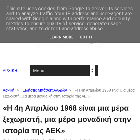
This site uses cookies from Google to deliver its services
and to analyze traffic. Your IP address and user-agent are
shared with Google along with performance and security
metrics to ensure quality of service, generate usage
statistics, and to detect and address abuse.
LEARN MORE
GOT IT
ΑΡΧΙΚΗ
Αρχική
>
Ειδήσεις Μπάσκετ Ανδρών
>
«Η 4η Απριλίου 1968 είναι μια μέρα
ξεχωριστή, μια μέρα μοναδική στην ιστορία της ΑΕΚ»
«Η 4η Απριλίου 1968 είναι μια μέρα
ξεχωριστή, μια μέρα μοναδική στην
ιστορία της ΑΕΚ»