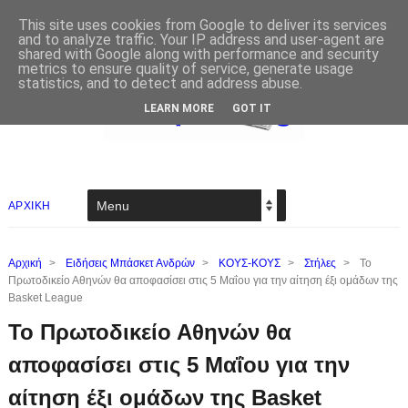
This site uses cookies from Google to deliver its services
and to analyze traffic. Your IP address and user-agent are
shared with Google along with performance and security
metrics to ensure quality of service, generate usage
statistics, and to detect and address abuse.
LEARN MORE
GOT IT
ΑΡΧΙΚΗ
Αρχική
>
Ειδήσεις Μπάσκετ Ανδρών
>
ΚΟΥΣ-ΚΟΥΣ
>
Στήλες
>
Το
Πρωτοδικείο Αθηνών θα αποφασίσει στις 5 Μαΐου για την αίτηση έξι ομάδων της
Basket League
Το Πρωτοδικείο Αθηνών θα
αποφασίσει στις 5 Μαΐου για την
αίτηση έξι ομάδων της Basket