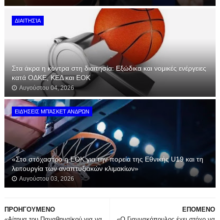
ΔΙΑΙΤΗΣΊΑ
Στα άκρα η κόντρα στη διαιτησία: Εξώδικα και νομικές ενέργειες
κατά ΟΔΚΕ, ΚΕΔ και ΕΟΚ
Αυγούστου 04, 2026
ΕΙΔΉΣΕΙΣ ΜΠΆΣΚΕΤ ΑΝΔΡΏΝ
«Στο στόχαστρο η ΕΟΚ για την πορεία της Εθνικής U19 και τη
λειτουργία των αναπτυξιακών κλιμακίων»
Αυγούστου 03, 2026
ΠΡΟΗΓΟΥΜΕΝΟ
ΕΠΟΜΕΝΟ
«Aίτημα του Παναθηναϊκού για να
«Ο Γιαννακόπουλος έχει στόχο να