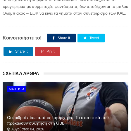
«μαγείρεμα» με συμμετοχές-φαντάσματα, δεν αποδέχονται το μπλοκ
Ολυμπιακός – ΕΟΚ να κινεί τα νήματα στον συνεταιρισμό των ΚΑΕ.
Κοινοποιήστε το!
Share it
Tweet
Share it
Pin it
ΣΧΕΤΙΚΑ ΑΡΘΡΑ
ΔΙΑΙΤΗΣΊΑ
Οι αριθμοί πίσω από τις σφυρίχτρες: Τα στατιστικά που
προκαλούν συζήτηση στη GBL
Αυγούστου 04, 2026