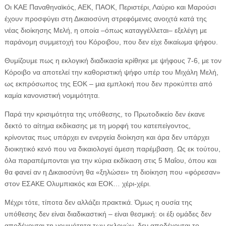
Οι ΚΑΕ Παναθηναϊκός, ΑΕΚ, ΠΑΟΚ, Περιστέρι, Λαύριο και Μαρούσι
έχουν προσφύγει στη Δικαιοσύνη στρεφόμενες ανοιχτά κατά της
νέας διοίκησης Μελή, η οποία –όπως καταγγέλλεται– εξελέγη με
παράνομη συμμετοχή του Κόροιβου, που δεν είχε δικαίωμα ψήφου.
Θυμίζουμε πως η εκλογική διαδικασία κρίθηκε με ψήφους 7-6, με τον
Κόροιβο να αποτελεί την καθοριστική ψήφο υπέρ του Μιχάλη Μελή,
ως εκπρόσωπος της ΕΟΚ – μια εμπλοκή που δεν προκύπτει από
καμία κανονιστική νομιμότητα.
Παρά την κρισιμότητα της υπόθεσης, το Πρωτοδικείο δεν έκανε
δεκτό το αίτημα εκδίκασης με τη μορφή του κατεπείγοντος,
κρίνοντας πως υπάρχει εν ενεργεία διοίκηση και άρα δεν υπάρχει
διοικητικό κενό που να δικαιολογεί άμεση παρέμβαση. Ως εκ τούτου,
όλα παραπέμπονται για την κύρια εκδίκαση στις 5 Μαΐου, όπου και
θα φανεί αν η Δικαιοσύνη θα «ξηλώσει» τη διοίκηση που «φόρεσαν»
στον ΕΣΑΚΕ Ολυμπιακός και ΕΟΚ… χέρι-χέρι.
Μέχρι τότε, τίποτα δεν αλλάζει πρακτικά. Όμως η ουσία της
υπόθεσης δεν είναι διαδικαστική – είναι θεσμική: οι έξι ομάδες δεν
αποδέχονται τη νομιμότητα των εκλογών, δεν αποδέχονται το