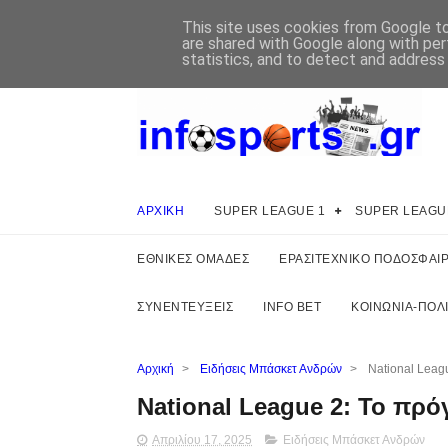
This site uses cookies from Google to 
are shared with Google along with per
statistics, and to detect and address
ΑΡΧΙΚΗ
SUPER LEAGUE 1
SUPER LEAGU
ΕΘΝΙΚΕΣ ΟΜΑΔΕΣ
ΕΡΑΣΙΤΕΧΝΙΚΟ ΠΟΔΟΣΦΑΙ
ΣΥΝΕΝΤΕΥΞΕΙΣ
INFO BET
ΚΟΙΝΩΝΙΑ-ΠΟΛΙ
Αρχική
>
Ειδήσεις Μπάσκετ Ανδρών
>
National Leagu
National League 2: Το πρό
Απριλίου 17, 2025
Ειδήσεις Μπάσκετ Ανδρών