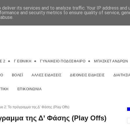
deliver its services and to analyze traffic. Your IP address and
formance and security metrics to ensure quality of service, ge
 abuse.
E 2
Γ ΕΘΝΙΚΗ
ΓΥΝΑΙΚΕΙΟ ΠΟΔΟΣΦΑΙΡΟ
ΜΠΑΣΚΕΤ ΑΝΔΡΩΝ
ΡΟ
ΒΟΛΕΪ
ΑΛΛΕΣ ΕΙΔΗΣΕΙΣ
ΔΙΕΘΝΕΙΣ ΕΙΔΗΣΕΙΣ
ΔΙΑΙΤΗΣΙ
ΤΙΚΗ
ΕΠΙΚΟΙΝΩΝΙΑ
e 2: Το πρόγραμμα της Δ’ Φάσης (Play Offs)
γραμμα της Δ’ Φάσης (Play Offs)