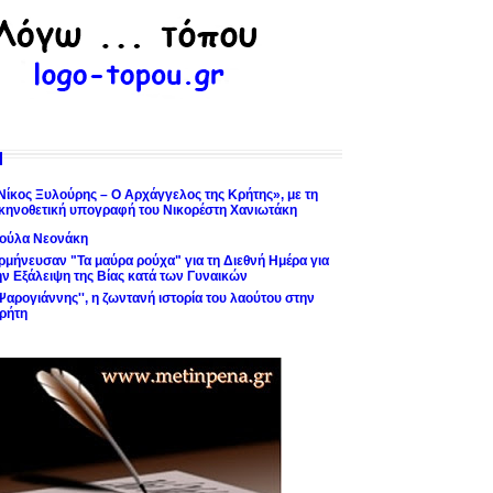
Νίκος Ξυλούρης – Ο Αρχάγγελος της Κρήτης», με τη
κηνοθετική υπογραφή του Νικορέστη Χανιωτάκη
ούλα Νεονάκη
ρμήνευσαν "Τα μαύρα ρούχα" για τη Διεθνή Ημέρα για
ην Εξάλειψη της Βίας κατά των Γυναικών
'Ψαρογιάννης'', η ζωντανή ιστορία του λαούτου στην
ρήτη