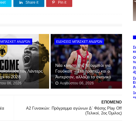
eet
Share it
Pin it
Σ ΜΠΆΣΚΕΤ ΑΝΔΡΏΝ
ΕΙΔΉΣΕΙΣ ΜΠΆΣΚΕΤ ΑΝΔΡΏΝ
Σ
κ
Ο
τ
Νέα κίνηση της Ντουμπάι για
Π
νακοίνωσε τον Λάντερς
Γουόκαπ – Στο τραπέζι και ο
4
χρι το 2028
Άντερσον, αλλάζει το σκηνικό
Σ
Ε
του 06, 2026
Αυγούστου 06, 2026
Α
1
«
ΕΠΟΜΕΝΟ
Νέα
Α2 Γυναικών: Πρόγραμμα αγώνων Δ΄ Φάσης Play Off
(Τελικοί, 2ος Όμιλος)