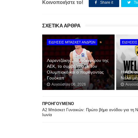
Κοινοποιήστε το!
Share it
Tw
ΣΧΕΤΙΚΑ ΑΡΘΡΑ
ΕΙΔΉΣΕΙΣ ΜΠΆΣΚΕΤ ΑΝΔΡΏΝ
ΕΙΔΉΣΕΙ
Λαρεντζάκης: Το ενδιαφέρον της
ΑΕΚ, το συμβόλαιο με τον
Ολυμπιακό και ο παράγοντας
Η ΑΕΚ α
Γουόκαπ
Νόλεϊ μέ
Αυγούστου 06, 2026
Αυγούσ
ΠΡΟΗΓΟΥΜΕΝΟ
Α2 Μπάσκετ Γυναικών: Πρώτο βήμα ανόδου για τη 
Ιωνία