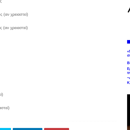
ς
 (αν χρειαστεί)
 (αν χρειαστεί)
«
σ
Β
Ε
τ
'
Κ
ί)
στεί)