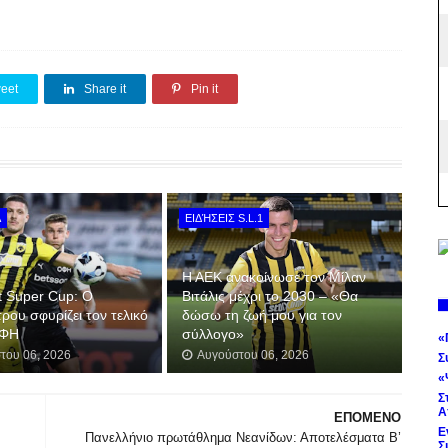
eet
Share it
Pin it
Α
ΕΙΔΉΣΕΙΣ S.L.1
Η ΑΕΚ ανακοίνωσε τον Μίλαν
t Super Cup: Ο
Βιτάλις μέχρι το 2030 – «Θα
ου σφυρίζει τον τελικό
δώσω τη ζωή μου για τον
ΟΦΗ
σύλλογο»
«
του 06, 2026
Αυγούστου 06, 2026
Σ
«
Σ
Α
ΕΠΟΜΕΝΟ
Ε
Πανελλήνιο πρωτάθλημα Νεανίδων: Αποτελέσματα Β’
Σ