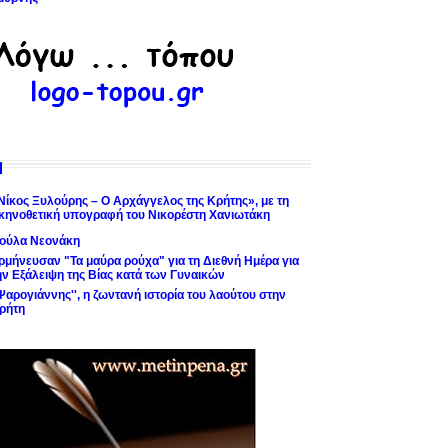
Νίκος Ξυλούρης – Ο Αρχάγγελος της Κρήτης», με τη
κηνοθετική υπογραφή του Νικορέστη Χανιωτάκη
ούλα Νεονάκη
ρμήνευσαν "Τα μαύρα ρούχα" για τη Διεθνή Ημέρα για
ην Εξάλειψη της Βίας κατά των Γυναικών
'Ψαρογιάννης'', η ζωντανή ιστορία του λαούτου στην
ρήτη