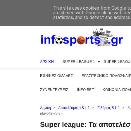
This site uses cookies from Google to 
are shared with Google along with per
statistics, and to detect and address
ΑΡΧΙΚΗ
SUPER LEAGUE 1
SUPER LEAGU
ΕΘΝΙΚΕΣ ΟΜΑΔΕΣ
ΕΡΑΣΙΤΕΧΝΙΚΟ ΠΟΔΟΣΦΑΙ
ΣΥΝΕΝΤΕΥΞΕΙΣ
INFO BET
ΚΟΙΝΩΝΙΑ-ΠΟΛΙ
Αρχική
>
Αποτελέσματα S.L.1
>
Ειδήσεις S.L.1
>
Su
playoffs «5-8»
Super league: Τα αποτελέσ