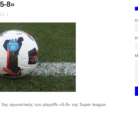
5-8»
 S.L.1
Ό
Η
Μ
 3ης αγωνιστικής των playoffs «5-8» της Super league.