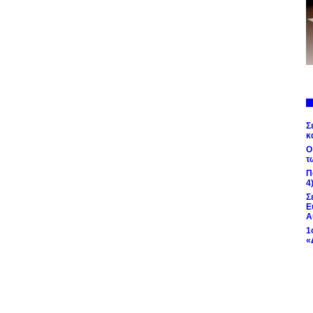
Σ
κ
Ο
τ
Π
4
Σ
Ε
Α
1
«