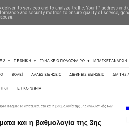
deliver its services and to analyze traffic. Your IP address and
formance and security metrics to ensure quality of service, ge
 abuse.
E 2
Γ ΕΘΝΙΚΗ
ΓΥΝΑΙΚΕΙΟ ΠΟΔΟΣΦΑΙΡΟ
ΜΠΑΣΚΕΤ ΑΝΔΡΩΝ
ΡΟ
ΒΟΛΕΪ
ΑΛΛΕΣ ΕΙΔΗΣΕΙΣ
ΔΙΕΘΝΕΙΣ ΕΙΔΗΣΕΙΣ
ΔΙΑΙΤΗΣΙ
ΤΙΚΗ
ΕΠΙΚΟΙΝΩΝΙΑ
per league: Τα αποτελέσματα και η βαθμολογία της 3ης αγωνιστικής των
ματα και η βαθμολογία της 3ης