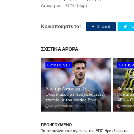
Ατρόμητος – ΟΦΗ (8μμ)
Κοινοποιήστε το!
Share it
Tw
ΣΧΕΤΙΚΑ ΑΡΘΡΑ
ΕΙΔΉΣΕΙΣ S.L.1
ΔΙΑΙΤΗΣΊ
Από την Αργεντινή: Ο
Superbe
Ολυμπιακός σε προχωρημένες
Παπαπέτρ
επαφές με τον Ματίας Βίνια
ΑΕΚ – 
Αυγούστου 06, 2026
Αυγούσ
ΠΡΟΗΓΟΥΜΕΝΟ
Τα αποτελέσματα αγώνων της ΕΠΣ Ηρακλείου το