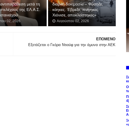
 αντιπαράθεση μετά τη
διαρκή δοκιμασία – Φύσηξε,
στελέχους της ΕΛ.Α.Σ.
κάηκες. Έβρεξε, πνίγηκες.
Νετανιάχου
Χιόνισε, αποκλείστηκες»
του 02, 2026
Αυγούστου 02, 2026
ΕΠΟΜΕΝΟ
Εξετάζεται ο Γκόρα Ντιούφ για την άμυνα στην ΑΕΚ
Σ
κ
Ο
τ
Π
4
Σ
Ε
Α
1
«