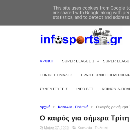
This site uses cookies from Google to 
are shared with Google along with per
statistics, and to detect and address
ΑΡΧΙΚΗ
SUPER LEAGUE 1
SUPER LEAGU
ΕΘΝΙΚΕΣ ΟΜΑΔΕΣ
ΕΡΑΣΙΤΕΧΝΙΚΟ ΠΟΔΟΣΦΑΙ
ΣΥΝΕΝΤΕΥΞΕΙΣ
INFO BET
ΚΟΙΝΩΝΙΑ-ΠΟΛΙ
Αρχική
>
Κοινωνία - Πολιτική
>
Ο καιρός για σήμερα 
Ο καιρός για σήμερα Τρίτη
Μαΐου 27, 2025
Κοινωνία - Πολιτική