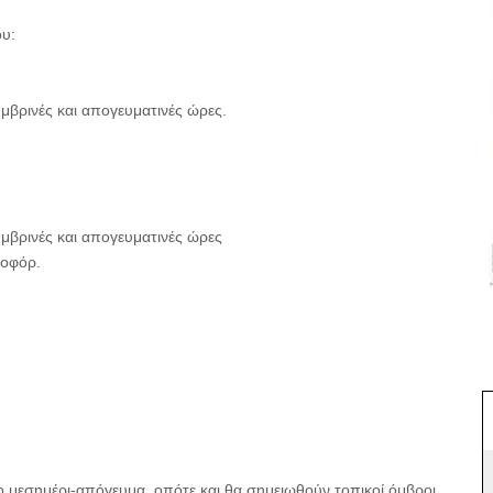
ου:
ημβρινές και απογευματινές ώρες.
σημβρινές και απογευματινές ώρες
ποφόρ.
το μεσημέρι-απόγευμα, οπότε και θα σημειωθούν τοπικοί όμβροι