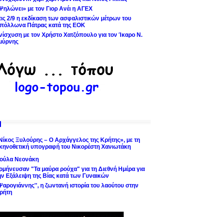
Ψηλώνει» με τον Γιορ Ανέι η ΑΓΕΧ
τις 2/9 η εκδίκαση των ασφαλιστικών μέτρων του
πόλλωνα Πάτρας κατά της ΕΟΚ
νίσχυση με τον Χρήστο Χατζόπουλο για τον Ίκαρο Ν.
μύρνης
Νίκος Ξυλούρης – Ο Αρχάγγελος της Κρήτης», με τη
κηνοθετική υπογραφή του Νικορέστη Χανιωτάκη
ούλα Νεονάκη
ρμήνευσαν "Τα μαύρα ρούχα" για τη Διεθνή Ημέρα για
ην Εξάλειψη της Βίας κατά των Γυναικών
'Ψαρογιάννης'', η ζωντανή ιστορία του λαούτου στην
ρήτη