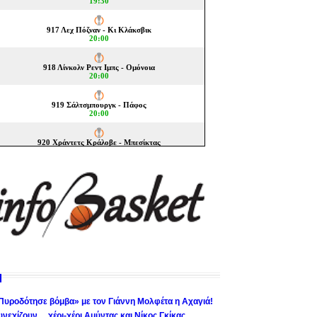
Πυροδότησε βόμβα» με τον Γιάννη Μολφέτα η Αχαγιά!
υνεχίζουν… χέρι-χέρι Αμύντας και Νίκος Γκίκας