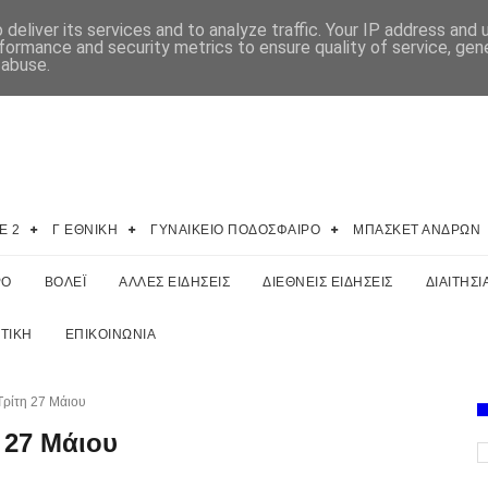
deliver its services and to analyze traffic. Your IP address and
formance and security metrics to ensure quality of service, ge
 abuse.
E 2
Γ ΕΘΝΙΚΗ
ΓΥΝΑΙΚΕΙΟ ΠΟΔΟΣΦΑΙΡΟ
ΜΠΑΣΚΕΤ ΑΝΔΡΩΝ
ΡΟ
ΒΟΛΕΪ
ΑΛΛΕΣ ΕΙΔΗΣΕΙΣ
ΔΙΕΘΝΕΙΣ ΕΙΔΗΣΕΙΣ
ΔΙΑΙΤΗΣΙ
ΤΙΚΗ
ΕΠΙΚΟΙΝΩΝΙΑ
Τρίτη 27 Μάιου
 27 Μάιου