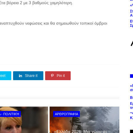
τα βόρεια 2 με 3 βαθμούς χαμηλότερη.
«
Σ
Α
Ε
α αναπτυχθούν νεφώσεις και θα σημειωθούν τοπικοί όμβροι
Σ
eet
Share it
Pin it
«
σ
Β
Ε
τ
'
 - ΠΟΛΙΤΙΚΉ
ΑΡΘΡΟΓΡΑΦΊΑ
Κ
«Ελλάδα 2026: Μια χώρα σε