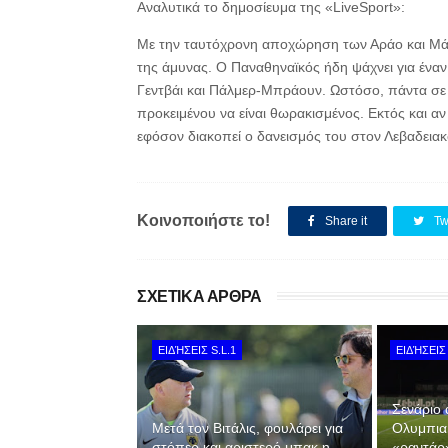
Αναλυτικά το δημοσίευμα της «LiveSport»:
Με την ταυτόχρονη αποχώρηση των Αράο και Μάγκ
της άμυνας. Ο Παναθηναϊκός ήδη ψάχνει για ένα
Γεντβάι και Πάλμερ-Μπράουν. Ωστόσο, πάντα σε σ
προκειμένου να είναι θωρακισμένος. Εκτός και α
εφόσον διακοπεί ο δανεισμός του στον Λεβαδειακ
Κοινοποιήστε το!
Share it
Tw
ΣΧΕΤΙΚΑ ΑΡΘΡΑ
ΕΙΔΉΣΕΙΣ S.L.1
ΕΙΔΉΣΕΙΣ 
Σενάριο 
Μετά τον Βιτάλις, φουλάρει για
Ολυμπια
στόπερ και αριστερό μπακ η
«ραντάρ