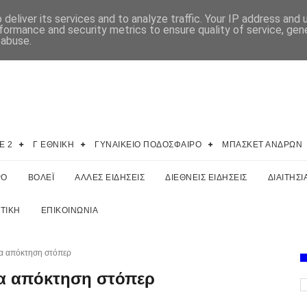
deliver its services and to analyze traffic. Your IP address and
formance and security metrics to ensure quality of service, ge
 abuse.
E 2
Γ ΕΘΝΙΚΗ
ΓΥΝΑΙΚΕΙΟ ΠΟΔΟΣΦΑΙΡΟ
ΜΠΑΣΚΕΤ ΑΝΔΡΩΝ
ΡΟ
ΒΟΛΕΪ
ΑΛΛΕΣ ΕΙΔΗΣΕΙΣ
ΔΙΕΘΝΕΙΣ ΕΙΔΗΣΕΙΣ
ΔΙΑΙΤΗΣΙ
ΤΙΚΗ
ΕΠΙΚΟΙΝΩΝΙΑ
ια απόκτηση στόπερ
για απόκτηση στόπερ