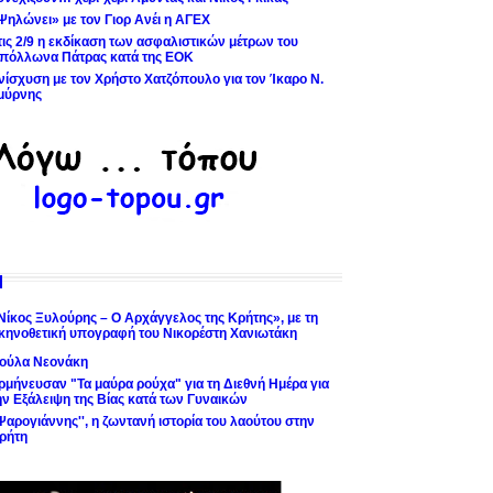
Ψηλώνει» με τον Γιορ Ανέι η ΑΓΕΧ
τις 2/9 η εκδίκαση των ασφαλιστικών μέτρων του
πόλλωνα Πάτρας κατά της ΕΟΚ
νίσχυση με τον Χρήστο Χατζόπουλο για τον Ίκαρο Ν.
μύρνης
Νίκος Ξυλούρης – Ο Αρχάγγελος της Κρήτης», με τη
κηνοθετική υπογραφή του Νικορέστη Χανιωτάκη
ούλα Νεονάκη
ρμήνευσαν "Τα μαύρα ρούχα" για τη Διεθνή Ημέρα για
ην Εξάλειψη της Βίας κατά των Γυναικών
'Ψαρογιάννης'', η ζωντανή ιστορία του λαούτου στην
ρήτη