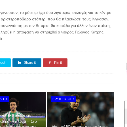
νουσον, το ρόστερ έχει δυο λιγότερες επιλογές για το κέντρο
ν αριστεροπόδαρο στόπερ, που θα πλαισιώσει τους Ίνγκασον,
υνεννόηση με τον Βιτόρια, θα κοιτάξει για άλλον έναν παίκτη,
ν ληφθεί η απόφαση να στηριχθεί ο νεαρός Γιώργος Κάτρης,
ό.
eet
Share it
Pin it
S.L.1
ΕΙΔΉΣΕΙΣ S.L.1
από την Ιταλία για
κό και Μπλέσα – Στο
» ο Ισπανός φορ της
Λίσι: «Αξίζαμε κάτι περισσότερο,