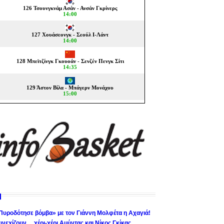
Πυροδότησε βόμβα» με τον Γιάννη Μολφέτα η Αχαγιά!
υνεχίζουν… χέρι-χέρι Αμύντας και Νίκος Γκίκας