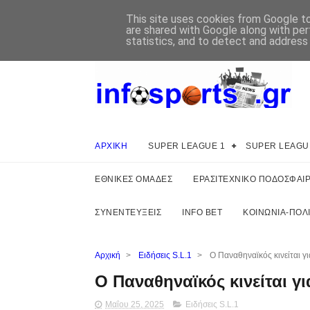
This site uses cookies from Google to 
are shared with Google along with per
statistics, and to detect and address
ΑΡΧΙΚΗ
SUPER LEAGUE 1
SUPER LEAGU
ΕΘΝΙΚΕΣ ΟΜΑΔΕΣ
ΕΡΑΣΙΤΕΧΝΙΚΟ ΠΟΔΟΣΦΑΙ
ΣΥΝΕΝΤΕΥΞΕΙΣ
INFO BET
ΚΟΙΝΩΝΙΑ-ΠΟΛΙ
Αρχική
>
Ειδήσεις S.L.1
>
Ο Παναθηναϊκός κινείται γ
Ο Παναθηναϊκός κινείται 
Μαΐου 25, 2025
Ειδήσεις S.L.1