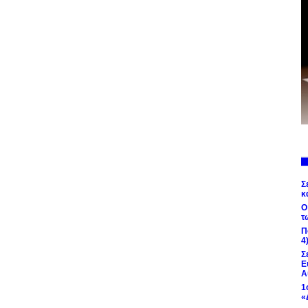
Σ
κ
Ο
τ
Π
4
Σ
Ε
Α
1
«