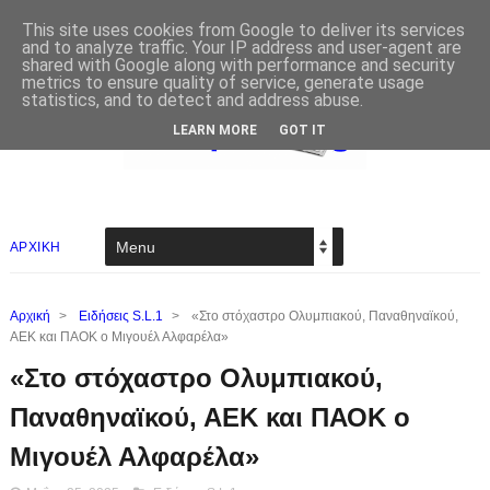
This site uses cookies from Google to deliver its services
and to analyze traffic. Your IP address and user-agent are
shared with Google along with performance and security
metrics to ensure quality of service, generate usage
statistics, and to detect and address abuse.
LEARN MORE
GOT IT
ΑΡΧΙΚΗ
Αρχική
>
Ειδήσεις S.L.1
>
«Στο στόχαστρο Ολυμπιακού, Παναθηναϊκού,
ΑΕΚ και ΠΑΟΚ ο Μιγουέλ Αλφαρέλα»
«Στο στόχαστρο Ολυμπιακού,
Παναθηναϊκού, ΑΕΚ και ΠΑΟΚ ο
Μιγουέλ Αλφαρέλα»