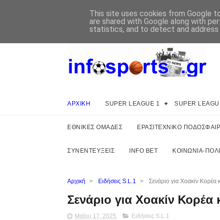
This site uses cookies from Google to 
are shared with Google along with per
statistics, and to detect and address
ΑΡΧΙΚΗ
SUPER LEAGUE 1
SUPER LEAGU
ΕΘΝΙΚΕΣ ΟΜΑΔΕΣ
ΕΡΑΣΙΤΕΧΝΙΚΟ ΠΟΔΟΣΦΑΙ
ΣΥΝΕΝΤΕΥΞΕΙΣ
INFO BET
ΚΟΙΝΩΝΙΑ-ΠΟΛΙ
Αρχική
>
Ειδήσεις S.L.1
>
Σενάριο για Χοακίν Κορέα 
Σενάριο για Χοακίν Κορέα 
Μαΐου 17, 2025
Ειδήσεις S.L.1