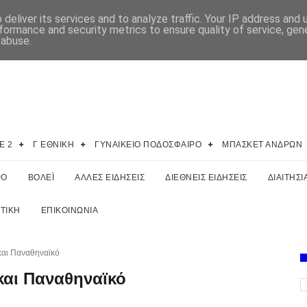
deliver its services and to analyze traffic. Your IP address and
formance and security metrics to ensure quality of service, ge
 abuse.
E 2
Γ ΕΘΝΙΚΗ
ΓΥΝΑΙΚΕΙΟ ΠΟΔΟΣΦΑΙΡΟ
ΜΠΑΣΚΕΤ ΑΝΔΡΩΝ
ΡΟ
ΒΟΛΕΪ
ΑΛΛΕΣ ΕΙΔΗΣΕΙΣ
ΔΙΕΘΝΕΙΣ ΕΙΔΗΣΕΙΣ
ΔΙΑΙΤΗΣΙ
ΤΙΚΗ
ΕΠΙΚΟΙΝΩΝΙΑ
και Παναθηναϊκό
και Παναθηναϊκό