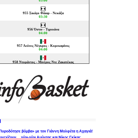
Πυροδότησε βόμβα» με τον Γιάννη Μολφέτα η Αχαγιά!
υνεχίζουν… χέρι-χέρι Αμύντας και Νίκος Γκίκας