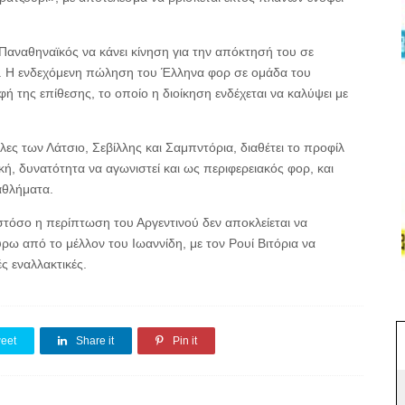
 Παναθηναϊκός να κάνει κίνηση για την απόκτησή του σε
 Η ενδεχόμενη πώληση του Έλληνα φορ σε ομάδα του
ή της επίθεσης, το οποίο η διοίκηση ενδέχεται να καλύψει με
λες των Λάτσιο, Σεβίλλης και Σαμπντόρια, διαθέτει το προφίλ
κή, δυνατότητα να αγωνιστεί και ως περιφερειακός φορ, και
αθλήματα.
στόσο η περίπτωση του Αργεντινού δεν αποκλείεται να
ρω από το μέλλον του Ιωαννίδη, με τον Ρουί Βιτόρια να
ές εναλλακτικές.
eet
Share it
Pin it