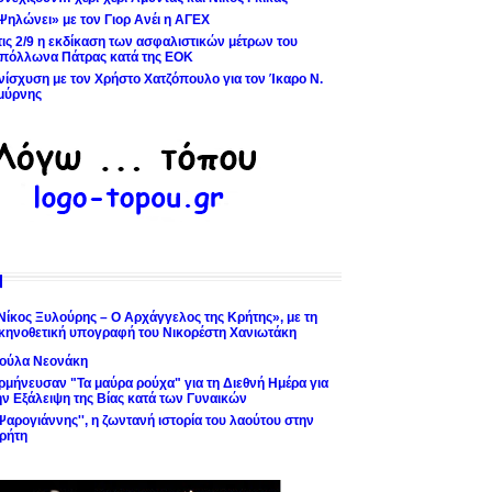
Ψηλώνει» με τον Γιορ Ανέι η ΑΓΕΧ
τις 2/9 η εκδίκαση των ασφαλιστικών μέτρων του
πόλλωνα Πάτρας κατά της ΕΟΚ
νίσχυση με τον Χρήστο Χατζόπουλο για τον Ίκαρο Ν.
μύρνης
Νίκος Ξυλούρης – Ο Αρχάγγελος της Κρήτης», με τη
κηνοθετική υπογραφή του Νικορέστη Χανιωτάκη
ούλα Νεονάκη
ρμήνευσαν "Τα μαύρα ρούχα" για τη Διεθνή Ημέρα για
ην Εξάλειψη της Βίας κατά των Γυναικών
'Ψαρογιάννης'', η ζωντανή ιστορία του λαούτου στην
ρήτη