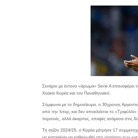
Σενάριο με έντονο «άρωμα» Serie A επαναφέρει τ
Χοακίν Κορέα και τον Παναθηναϊκό.
Σύμφωνα με το δημοσίευμα, ο 30χρονος Αργεντινό
από την Ίντερ, και δεν αποκλείεται το «Τριφύλλι»
περσινές, αλλά άκαρπες, επαφές ανάμεσα στις δ
Τη σεζόν 2024/25, ο Κορέα μέτρησε 17 συμμετοχέ
να καταφέρει να καθιερωθεί στο ροτέισον των «ν