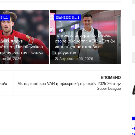
S.L.1
ΕΙΔΉΣΕΙΣ S.L.1
Το πρώτο μήνυμα του Βιτάλις
«Δεν υπάρχει
στους φίλους της ΑΕΚ: «Ελπίζω
μάτευση Παναθηναϊκού
να πετύχουμε σπουδαία
φορντ για τον Γένσεν»
πράγματα»
του 06, 2026
Αυγούστου 06, 2026
ΕΠΟΜΕΝΟ
κό!»
Με περισσότερο VAR η τηλεκριτική της σεζόν 2025-26 στην
Super League
«
Σ