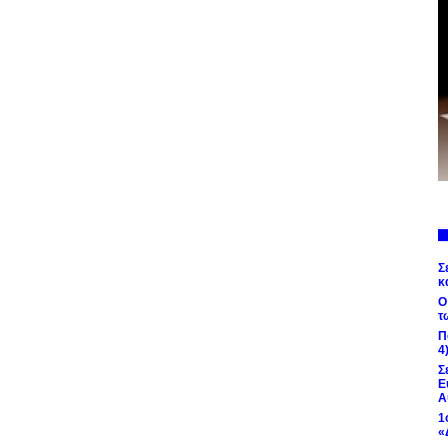
Σ
κ
Ο
τ
Π
4
Σ
Ε
Α
1
«