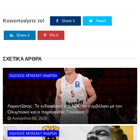
Κοινοποιήστε το!
Share it
Tweet
Share it
Pin it
ΣΧΕΤΙΚΑ ΑΡΘΡΑ
ΕΙΔΉΣΕΙΣ ΜΠΆΣΚΕΤ ΑΝΔΡΏΝ
Λαρεντζάκης: Το ενδιαφέρον της ΑΕΚ, το συμβόλαιο με τον
Ολυμπιακό και ο παράγοντας Γουόκαπ
Αυγούστου 06, 2026
ΕΙΔΉΣΕΙΣ ΜΠΆΣΚΕΤ ΑΝΔΡΏΝ