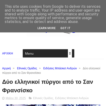
This site uses cookies from Google to deliver its services
and to analyze traffic. Your IP address and user-agent are
shared with Google along with performance and security
metrics to ensure quality of service, generate usage
statistics, and to detect and address abuse.
LEARN MORE
GOT IT
ΑΡΧΙΚΗ
Αρχική
>
Εθνικές Ομάδες
>
Ειδήσεις Μπάσκετ Ανδρών
>
Δύο ελληνικοί
πύργοι από το Σαν Φρανσίσκο
Δύο ελληνικοί πύργοι από το Σαν
Φρανσίσκο
Μαΐου 30, 2025
Εθνικές Ομάδες
,
Ειδήσεις Μπάσκετ Ανδρών