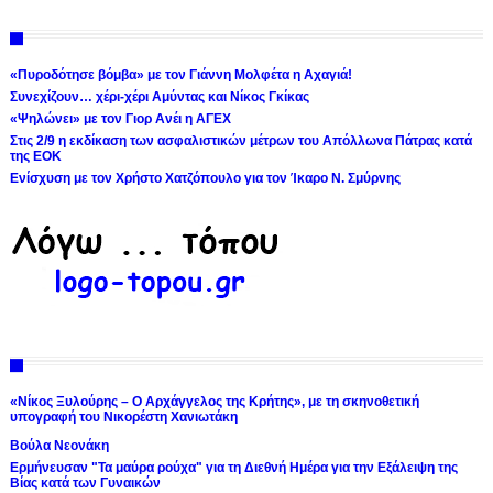
«Πυροδότησε βόμβα» με τον Γιάννη Μολφέτα η Αχαγιά!
Συνεχίζουν… χέρι-χέρι Αμύντας και Νίκος Γκίκας
«Ψηλώνει» με τον Γιορ Ανέι η ΑΓΕΧ
Στις 2/9 η εκδίκαση των ασφαλιστικών μέτρων του Απόλλωνα Πάτρας κατά
της ΕΟΚ
Ενίσχυση με τον Χρήστο Χατζόπουλο για τον Ίκαρο Ν. Σμύρνης
«Νίκος Ξυλούρης – Ο Αρχάγγελος της Κρήτης», με τη σκηνοθετική
υπογραφή του Νικορέστη Χανιωτάκη
Βούλα Νεονάκη
Ερμήνευσαν "Τα μαύρα ρούχα" για τη Διεθνή Ημέρα για την Εξάλειψη της
Βίας κατά των Γυναικών