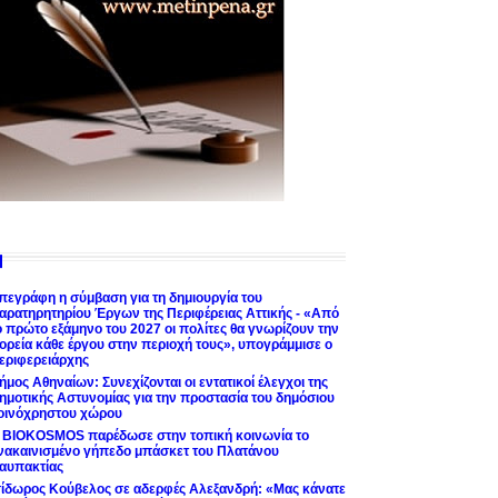
πεγράφη η σύμβαση για τη δημιουργία του
αρατηρητηρίου Έργων της Περιφέρειας Αττικής - «Από
ο πρώτο εξάμηνο του 2027 οι πολίτες θα γνωρίζουν την
ορεία κάθε έργου στην περιοχή τους», υπογράμμισε ο
εριφερειάρχης
ήμος Αθηναίων: Συνεχίζονται οι εντατικοί έλεγχοι της
ημοτικής Αστυνομίας για την προστασία του δημόσιου
οινόχρηστου χώρου
 BIOKOSMOS παρέδωσε στην τοπική κοινωνία το
νακαινισμένο γήπεδο μπάσκετ του Πλατάνου
αυπακτίας
σίδωρος Κούβελος σε αδερφές Αλεξανδρή: «Μας κάνατε