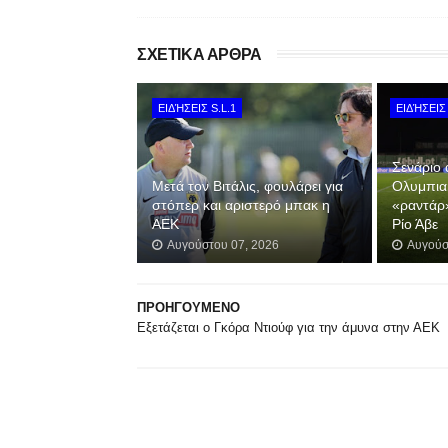
ΣΧΕΤΙΚΑ ΑΡΘΡΑ
ΕΙΔΉΣΕΙΣ S.L.1
ΕΙΔΉΣΕΙΣ 
Σενάριο 
Μετά τον Βιτάλις, φουλάρει για
Ολυμπια
στόπερ και αριστερό μπακ η
«ραντάρ
ΑΕΚ
Ρίο Άβε
Αυγούστου 07, 2026
Αυγούσ
ΠΡΟΗΓΟΥΜΕΝΟ
Εξετάζεται ο Γκόρα Ντιούφ για την άμυνα στην ΑΕΚ