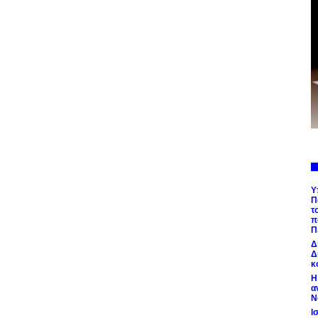
Υ
Π
τ
π
Π
Δ
Δ
κ
Η
α
Ν
Ι