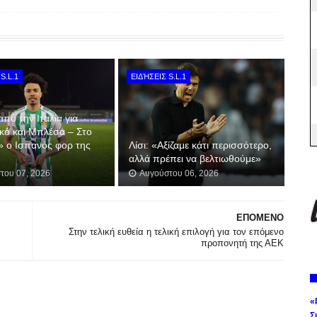
S.L.1
ΕΙΔΉΣΕΙΣ S.L.1
από την Ιταλία για
κό και Μπλέσα – Στο
» ο Ισπανός φορ της
Λίσι: «Αξίζαμε κάτι περισσότερο,
αλλά πρέπει να βελτιωθούμε»
του 07, 2026
Αυγούστου 06, 2026
ΕΠΟΜΕΝΟ
Στην τελική ευθεία η τελική επιλογή για τον επόμενο
προπονητή της ΑΕΚ
«
Σ