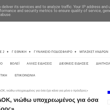
deliver its services and to analyze traffic. Your IP address and
formance and security metrics to ensure quality of service, ge
 abuse.
E 2
Γ ΕΘΝΙΚΗ
ΓΥΝΑΙΚΕΙΟ ΠΟΔΟΣΦΑΙΡΟ
ΜΠΑΣΚΕΤ ΑΝΔΡΩΝ
ΡΟ
ΒΟΛΕΪ
ΑΛΛΕΣ ΕΙΔΗΣΕΙΣ
ΔΙΕΘΝΕΙΣ ΕΙΔΗΣΕΙΣ
ΔΙΑΙΤΗΣΙ
ΤΙΚΗ
ΕΠΙΚΟΙΝΩΝΙΑ
ΟΚ, νιώθω υποχρεωμένος για όσα έχει κάνει για μένα ο πρόεδρος»
ΑΟΚ, νιώθω υποχρεωμένος για όσα
δρος»