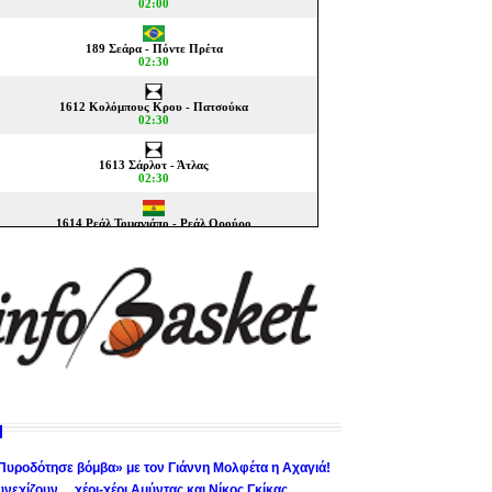
Πυροδότησε βόμβα» με τον Γιάννη Μολφέτα η Αχαγιά!
υνεχίζουν… χέρι-χέρι Αμύντας και Νίκος Γκίκας