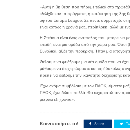
«Αυτή η 3η θέση που πήραμε τελικά στο πρωτάθλ
εξελίχθηκαν τα πράγματα, η κατάκτηση της 3ης θ
οφ του Europa League. Σε πεντε συμμετοχές στη
είναι κάπως η χρονιά μας, περίπλοκη, αλλά με έν
Η Στεάουα είναι ένας αντίπαλος που μπορεί να μ
επειδή είναι μια ομάδα από την χώρα μου. Όσοι 
Συνολικά, άξιζε την πρόκριση. Ήταν μια απογο
Θέλουμε να φτιάξουμε μια νέα ομάδα που να έχει 
μάθουμε να διαχειριζόμαστε και τις δύσκολες στ
πρέπει να δείξουμε την ικανότητα διαχείρισης κα
Έχω ακόμα συμβόλαιο με τον ΠΑΟΚ, είμαστε μαζ
ΠΑΟΚ, έχω δώσει πολλά. Θα ευχαριστώ τον πρόεδ
μετράει έξι χρόνια».
Κοινοποιήστε το!
Share it
Tw