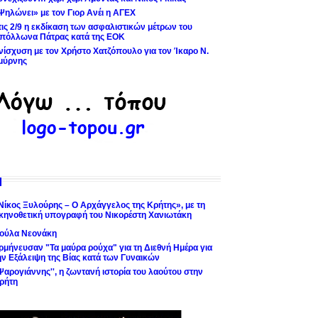
Ψηλώνει» με τον Γιορ Ανέι η ΑΓΕΧ
τις 2/9 η εκδίκαση των ασφαλιστικών μέτρων του
πόλλωνα Πάτρας κατά της ΕΟΚ
νίσχυση με τον Χρήστο Χατζόπουλο για τον Ίκαρο Ν.
μύρνης
Νίκος Ξυλούρης – Ο Αρχάγγελος της Κρήτης», με τη
κηνοθετική υπογραφή του Νικορέστη Χανιωτάκη
ούλα Νεονάκη
ρμήνευσαν "Τα μαύρα ρούχα" για τη Διεθνή Ημέρα για
ην Εξάλειψη της Βίας κατά των Γυναικών
'Ψαρογιάννης'', η ζωντανή ιστορία του λαούτου στην
ρήτη