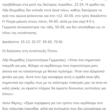
προβάδισμα στα μισά της δεύτερης περιόδου, 22-24. Η ομάδα της
Λίζα Θωμαΐδης δεν κοίταξε ποτέ ξανά πίσω, καθώς διατήρησε τα
ηνία του αγώνα φτάνοντας και στο +12, 43-55, στο τρίτο δεκάλεπτο.
Η Τσεχία μείωσε στους πέντε, 55-60, αλλά με ένα σερί 9-0 η
Γερμανία αποκατέστησε την τάξη, 55-69, και δεν απειλήθηκε ως το
τέλος της συνάντησης.
Δεκάλεπτα: 15-13, 32-37, 55-60, 70-81
Οι δηλώσεις στη συνέντευξη Τύπου
Λίζα Θωμαΐδης (προπονήτρια Γερμανίας): «Ήταν ένα σημαντικό
παιχνίδι για μας, θέλαμε να κερδίσουμε όσα περισσότερα ματς
γίνεται και να τελειώσουμε με θετικό πρόσημο. Ήταν ένα εξαιρετικό
φινάλε για μας. Αυτά που έχει καταφέρει αυτή η ομάδα είναι ήδη
σημαντικά και νομίζω πως με τις καλύτερες παίκτριές μας να είναι σε
καλή ηλικία, αν είμαστε πλήρεις θα είμαστε δύσκολος αντίπαλος για
όλους».
Λεόνι Φίμπιχ: «Είμαι περήφανη για τον τρόπο που κερδίσαμε στα
δύο τελευταία παιχνίδια, αλλά και λυπημένη που δεν μπορέσαμε να