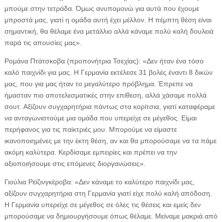
μπούμε στην τετράδα. Όμως ανυπομονώ για αυτά που έχουμε
μπροστά μας, γιατί η ομάδα αυτή έχει μέλλον. Η πέμπτη θέση είναι
σημαντική, θα θέλαμε ένα μετάλλιο αλλά κάναμε πολύ καλή δουλειά
παρά τις απουσίες μας».
Ρομάνα Πτάτσκοβα (προπονήτρια Τσεχίας): «Δεν ήταν ένα τόσο
καλό παιχνίδι για μας. Η Γερμανία εκτέλεσε 31 βολές έναντι 8 δικών
μας, που για μας ήταν το μεγαλύτερο πρόβλημα. Έπρεπε να
ήμασταν πιο αποτελεσματικές στην επίθεση, αλλά χάσαμε πολλά
σουτ. Αξίζουν συγχαρητήρια πάντως στα κορίτσια, γιατί καταφέραμε
να ανταγωνιστούμε μια ομάδα που υπερείχε σε μέγεθος. Είμαι
περήφανος για τις παίκτριές μου. Μπορούμε να είμαστε
ικανοποιημένες με την έκτη θέση, αν και θα μπορούσαμε να τα πάμε
ακόμη καλύτερα. Κερδίσαμε εμπειρίες και πρέπει να την
αξιοποιήσουμε στις επόμενες διοργανώσεις».
Γιούλια Ρεϊζινγκέροβα: «Δεν κάναμε το καλύτερο παιχνίδι μας,
αξίζουν συγχαρητήρια στη Γερμανία γιατί είχε πολύ καλή απόδοση.
Η Γερμανία υπερείχε σε μέγεθος σε όλες τις θέσεις και εμείς δεν
μπορούσαμε να δημιουργήσουμε όπως θέλαμε. Μείναμε μακριά από