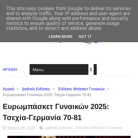
This site uses cookies from Google to deliver its services
and to analyze traffic. Your IP address and user-agent are
shared with Google along with performance and security
metrics to ensure quality of service, generate usage
statistics, and to detect and address abuse.
LEARN MORE
GOT IT
ΑΡΧΙΚΗ
Αρχική
>
Διεθνείς Ειδήσεις
>
Ειδήσεις Μπάσκετ Γυναικών
>
Ευρωμπάσκετ Γυναικών 2025: Τσεχία-Γερμανία 70-81
Ευρωμπάσκετ Γυναικών 2025:
Τσεχία-Γερμανία 70-81
Ιουνίου 29, 2025
Διεθνείς Ειδήσεις
,
Ειδήσεις Μπάσκετ Γυναικών