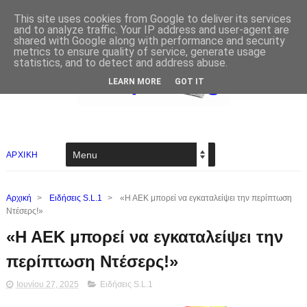
This site uses cookies from Google to deliver its services
and to analyze traffic. Your IP address and user-agent are
shared with Google along with performance and security
metrics to ensure quality of service, generate usage
statistics, and to detect and address abuse.
LEARN MORE
GOT IT
ΑΡΧΙΚΗ
Αρχική
>
Ειδήσεις S.L.1
>
«Η ΑΕΚ μπορεί να εγκαταλείψει την περίπτωση
Ντέσερς!»
«Η ΑΕΚ μπορεί να εγκαταλείψει την
περίπτωση Ντέσερς!»
Ιουνίου 27, 2025
Ειδήσεις S.L.1