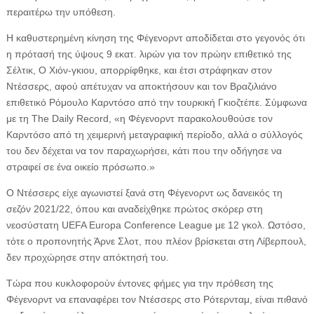
περαιτέρω την υπόθεση.
Η καθυστερημένη κίνηση της Φέγενορντ αποδίδεται στο γεγονός ότι
η πρότασή της ύψους 9 εκατ. λιρών για τον πρώην επιθετικό της
Σέλτικ, Ο Χιόν-γκιου, απορρίφθηκε, και έτσι στράφηκαν στον
Ντέσσερς, αφού απέτυχαν να αποκτήσουν και τον Βραζιλιάνο
επιθετικό Ρόμουλο Καρντόσο από την τουρκική Γκιοζτέπε. Σύμφωνα
με τη The Daily Record, «η Φέγενορντ παρακολουθούσε τον
Καρντόσο από τη χειμερινή μεταγραφική περίοδο, αλλά ο σύλλογός
του δεν δέχεται να τον παραχωρήσει, κάτι που την οδήγησε να
στραφεί σε ένα οικείο πρόσωπο.»
Ο Ντέσσερς είχε αγωνιστεί ξανά στη Φέγενορντ ως δανεικός τη
σεζόν 2021/22, όπου και αναδείχθηκε πρώτος σκόρερ στη
νεοσύστατη UEFA Europa Conference League με 12 γκολ. Ωστόσο,
τότε ο προπονητής Άρνε Σλοτ, που πλέον βρίσκεται στη Λίβερπουλ,
δεν προχώρησε στην απόκτησή του.
Τώρα που κυκλοφορούν έντονες φήμες για την πρόθεση της
Φέγενορντ να επαναφέρει τον Ντέσσερς στο Ρότερνταμ, είναι πιθανό