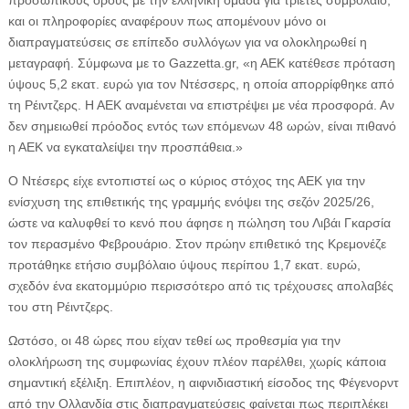
προσωπικούς όρους με την ελληνική ομάδα για τριετές συμβόλαιο,
και οι πληροφορίες αναφέρουν πως απομένουν μόνο οι
διαπραγματεύσεις σε επίπεδο συλλόγων για να ολοκληρωθεί η
μεταγραφή. Σύμφωνα με το Gazzetta.gr, «η ΑΕΚ κατέθεσε πρόταση
ύψους 5,2 εκατ. ευρώ για τον Ντέσσερς, η οποία απορρίφθηκε από
τη Ρέιντζερς. Η ΑΕΚ αναμένεται να επιστρέψει με νέα προσφορά. Αν
δεν σημειωθεί πρόοδος εντός των επόμενων 48 ωρών, είναι πιθανό
η ΑΕΚ να εγκαταλείψει την προσπάθεια.»
Ο Ντέσερς είχε εντοπιστεί ως ο κύριος στόχος της ΑΕΚ για την
ενίσχυση της επιθετικής της γραμμής ενόψει της σεζόν 2025/26,
ώστε να καλυφθεί το κενό που άφησε η πώληση του Λιβάι Γκαρσία
τον περασμένο Φεβρουάριο. Στον πρώην επιθετικό της Κρεμονέζε
προτάθηκε ετήσιο συμβόλαιο ύψους περίπου 1,7 εκατ. ευρώ,
σχεδόν ένα εκατομμύριο περισσότερο από τις τρέχουσες απολαβές
του στη Ρέιντζερς.
Ωστόσο, οι 48 ώρες που είχαν τεθεί ως προθεσμία για την
ολοκλήρωση της συμφωνίας έχουν πλέον παρέλθει, χωρίς κάποια
σημαντική εξέλιξη. Επιπλέον, η αιφνιδιαστική είσοδος της Φέγενορντ
από την Ολλανδία στις διαπραγματεύσεις φαίνεται πως περιπλέκει