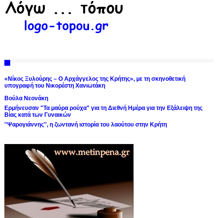
«Νίκος Ξυλούρης – Ο Αρχάγγελος της Κρήτης», με τη σκηνοθετική
υπογραφή του Νικορέστη Χανιωτάκη
Βούλα Νεονάκη
Ερμήνευσαν "Τα μαύρα ρούχα" για τη Διεθνή Ημέρα για την Εξάλειψη της
Βίας κατά των Γυναικών
''Ψαρογιάννης'', η ζωντανή ιστορία του λαούτου στην Κρήτη