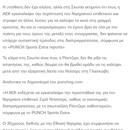
Η υπόθεση δεν έχει κλείσει, αλλά στη Σκωτία εκτιμούν ότι ίσως η
ΑΕΚ εγκαταλείψει την περίπτωση του Νιγηριανού επιθετικού και
στραφεί σε άλλες λύσεις για να καλύψει το κενό στη γραμμή
κρούσης. Αν και οι «κιτρινόμαυροι» τα έχουν βρει σε όλα με τον
παίκτη για τους όρους της μεταξύ τους συνεργασίας, δεν φαίνεται να
υπάρχει ουσιαστική πρόοδος στις διαπραγματεύσεις, σύμφωνα με
το «PUNCH Sports Extra reports».
Το κλίμα στη Σκωτία είναι πως η Ρέιντζερς δεν θα ρίξει τις
απαιτήσεις της, καθώς θεωρεί ότι θα βρεθεί ομάδα να τις καλύψει,
μετά από την εξαιρετική διετία του Ντέσερς στη Γλασκώβη.
Αναλυτικα το δημοσιέυμα του punchng.com:
«Η ΑΕΚ ενδέχεται να εγκαταλείψει την προσπάθειά της για τον
Νιγηριανό επιθετικό Σιρίλ Ντέσσερς, καθώς οι οικονομικές
διαπραγματεύσεις με τη σκωτσέζικη Ρέιντζερς καθυστερούν,
σύμφωνα με το PUNCH Sports Extra.
Ο 30χρονος διεθνής με την Εθνική Νιγηρίας έχει συμφωνήσει σε