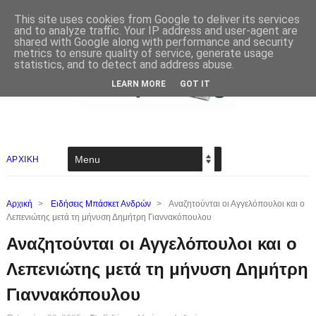
This site uses cookies from Google to deliver its services
and to analyze traffic. Your IP address and user-agent are
shared with Google along with performance and security
metrics to ensure quality of service, generate usage
statistics, and to detect and address abuse.
LEARN MORE
GOT IT
ΑΡΧΙΚΗ
Αρχική
>
Ειδήσεις Μπάσκετ Ανδρών
>
Αναζητούνται οι Αγγελόπουλοι και ο
Λεπενιώτης μετά τη μήνυση Δημήτρη Γιαννακόπουλου
Αναζητούνται οι Αγγελόπουλοι και ο
Λεπενιώτης μετά τη μήνυση Δημήτρη
Γιαννακόπουλου